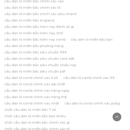
cầu dàn lô miền bắc chính xác cao
cầu dàn lô miền bắc chính xác lô
cầu dàn lô miền bắc chính xác siêu nhanh
cầu dàn lô miền bắc england
cầu dàn lô miền bắc hôm nay đánh số gì
cầu dàn lô miền bắc hôm nay nhớ
cầu dàn lô miền bắc hôm nay xsmb
cầu dàn lô miền bắc kạn
cầu dàn lô miền bắc phương trang
cầu dàn lô miền bắc siêu chuẩn 999
cầu dàn lô miền bắc siêu chuẩn cách bắt
cầu dàn lô miền bắc siêu chuẩn chiều nay
cầu dàn lô miền bắc siêu chuẩn pdf
cầu dàn lô xsmb chính xác 6 số
cầu dàn lô xsmb chính xác 99
cầu dàn lô xsmb chính xác dài nhất
cầu dàn lô xsmb chính xác hàng ngày
cầu dàn lô xsmb chính xác hàng thịt
cầu dàn lô xsmb chính xác nhất
cầu dàn lô xsmb chính xác pubg
chốt cầu dàn lô miền bắc 7 số
chốt cầu dàn lô miền bắc bao nhiêu
chốt cầu dàn lô miền bắc chính xác gì
chốt cầu dàn lô miền bắc chính xác p1