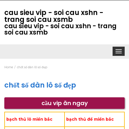
cau sieu vip - soi cau xshn -
trang soi cau xsmb
cau sieu vip - soi cau xshn - trang
soi cau xsmb
Toggle
navigat
Home
chốt số dàn lô số đẹp
chốt số dàn lô số đẹp
cầu vip ăn ngay
bạch thủ lô miền bắc
bạch thủ đề miền bắc