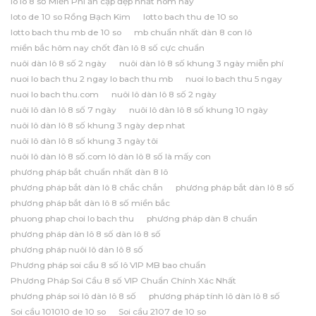
lô lô 8 số Miễn Phí ăn cặp đẹp nhất hôm nay
loto de 10 so Rồng Bạch Kim
lotto bach thu de 10 so
lotto bach thu mb de 10 so
mb chuẩn nhất dàn 8 con lô
miền bắc hôm nay chốt đàn lô 8 số cực chuẩn
nuôi dàn lô 8 số 2 ngày
nuôi dàn lô 8 số khung 3 ngày miễn phí
nuoi lo bach thu 2 ngay lo bach thu mb
nuoi lo bach thu 5 ngay
nuoi lo bach thu.com
nuôi lô dàn lô 8 số 2 ngày
nuôi lô dàn lô 8 số 7 ngày
nuôi lô dàn lô 8 số khung 10 ngày
nuôi lô dàn lô 8 số khung 3 ngày dep nhat
nuôi lô dàn lô 8 số khung 3 ngày tôi
nuôi lô dàn lô 8 số.com lô dàn lô 8 số là mấy con
phương pháp bắt chuẩn nhất dàn 8 lô
phương pháp bắt dàn lô 8 chắc chắn
phương pháp bắt dàn lô 8 số
phương pháp bắt dàn lô 8 số miền bắc
phuong phap choi lo bach thu
phương pháp dàn 8 chuẩn
phương pháp dàn lô 8 số dàn lô 8 số
phương pháp nuôi lô dàn lô 8 số
Phương pháp soi cầu 8 số lô VIP MB bao chuẩn
Phương Pháp Soi Cầu 8 số VIP Chuẩn Chính Xác Nhất
phương pháp soi lô dàn lô 8 số
phương pháp tính lô dàn lô 8 số
Soi cầu 101010 de 10 so
Soi cầu 2107 de 10 so