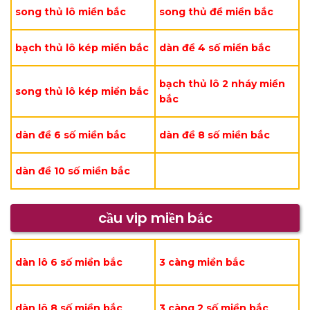
song thủ lô miền bắc
song thủ đề miền bắc
bạch thủ lô kép miền bắc
dàn đề 4 số miền bắc
bạch thủ lô 2 nháy miền
song thủ lô kép miền bắc
bắc
dàn đề 6 số miền bắc
dàn đề 8 số miền bắc
dàn đề 10 số miền bắc
cầu vip miền bắc
dàn lô 6 số miền bắc
3 càng miền bắc
dàn lô 8 số miền bắc
3 càng 2 số miền bắc