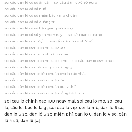
soi cầu dàn lô xổ số ăn cả
soi cầu dàn lô xổ số euro
soi cầu dàn lô xổ số huế
soi cầu dàn lô xổ số miền bắc yang chuẩn
soi cầu dàn lô xổ số quảng trị
soi cầu dàn lô xổ số tiền giang hôm nay
soi cầu dàn lô xổ số yên hôm nay
soi cầu dàn lô xsmb
soi cau dàn lo xsmb 5/11
soi cầu dàn lô xsmb 7 số
soi cầu dàn lô xsmb chính xác 300
soi cầu dàn lô xsmb chính xác online
soi cầu dàn lô xsmb chính xác xsmb
soi cầu dàn lô xsmb học
soi câu dàn lo xsmb khung max 2 ngay
soi cầu dàn lô xsmb siêu chuẩn chính xác nhất
soi cầu dàn lô xsmb siêu chuẩn lộc
soi cầu dàn lô xsmb siêu chuẩn quay thử
soi cầu dàn lô xsmb siêu chuẩn rồng bạch kim
soi cau lo chinh xac 100 ngay mai, soi cau lo mb, soi cau
lo, cầu lô, bao lô là gì, soi cau lo vip, soi lo mb, dan lo 6 so,
dàn lô 6 số, dàn lô 6 số miền phí, dan lo 6, dan lo 4 so, dàn
lô 4 số, dàn lô […]