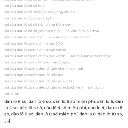
soi cầu dàn lô xổ số huế
soi cầu dàn lô xổ số miền bắc yang chuẩn
soi cầu dàn lô xổ số quảng trị
soi cầu dàn lô xổ số tiền giang hôm nay
soi cầu dàn lô xổ số yên hôm nay
soi cầu dàn lô xsmb
soi cau dàn lo xsmb 5/11
soi cầu dàn lô xsmb 7 số
soi cầu dàn lô xsmb chính xác 300
soi cầu dàn lô xsmb chính xác online
soi cầu dàn lô xsmb chính xác xsmb
soi cầu dàn lô xsmb học
soi câu dàn lo xsmb khung max 2 ngay
soi cầu dàn lô xsmb siêu chuẩn chính xác nhất
soi cầu dàn lô xsmb siêu chuẩn lộc
soi cầu dàn lô xsmb siêu chuẩn quay thử
soi cầu dàn lô xsmb siêu chuẩn rồng bạch kim
soi cau lo
soi lô mb
dan lo 6 so, dàn lô 6 số, dàn lô 6 số miền phí, dan lo 6, dan
lo 4 so, dàn lô 4 số, dàn lô 4 số miền phí, dan lo 4, dan lo 8
so, dàn lô 8 số, dàn lô 8 số miền phí, dan lo 8, dan lo 10 so,
[…]