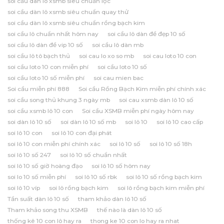
soi cầu dàn lô xsmb siêu chuẩn lộc
soi cầu dàn lô xsmb siêu chuẩn quay thử
soi cầu dàn lô xsmb siêu chuẩn rồng bạch kim
soi cầu lô chuẩn nhất hôm nay
soi cầu lô dàn đề đẹp 10 số
soi cầu lô dàn đề vip 10 số
soi cầu lô dàn mb
soi cầu lô tô bạch thủ
soi cau lo xo so mb
soi cau loto 10 con
soi cầu loto 10 con miễn phí
soi cầu loto 10 số
soi cầu loto 10 số miễn phí
soi cau mien bac
Soi cầu miễn phí 888
Soi cầu Rồng Bạch Kim miễn phí chính xác
soi cầu song thủ khung 3 ngày mb
soi cau xsmb dàn lô 10 số
soi cầu xsmb lô 10 con
Soi cầu XSMB miễn phí ngày hôm nay
soi dàn lô 10 số
soi dàn lô 10 số mb
soi lô 10
soi lô 10 cao cấp
soi lô 10 con
soi lô 10 con đại phát
soi lô 10 con miễn phí chính xác
soi lô 10 số
soi lô 10 số 18h
soi lô 10 số 247
soi lô 10 số chuẩn nhất
soi lô 10 số giờ hoàng đạo
soi lô 10 số hôm nay
soi lo 10 số miễn phí
soi lô 10 số rbk
soi lô 10 số rồng bạch kim
soi lô 10 víp
soi lô rồng bạch kim
soi lô rồng bạch kim miễn phí
Tần suất dàn lô 10 số
tham khảo dàn lô 10 số
Tham khảo song thu XSMB
thế nào là dàn lô 10 số
thống kê 10 con lô hay ra
thong ke 10 con lo hay ra nhat