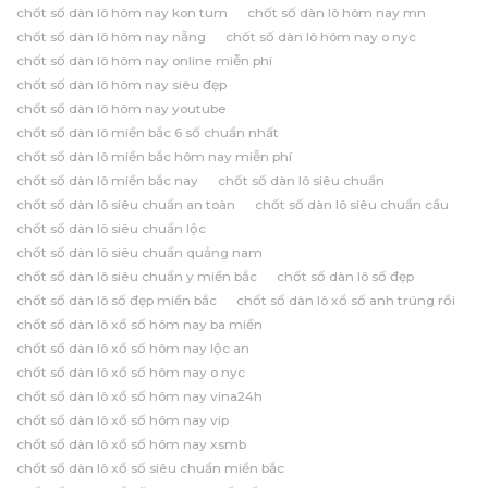
chốt số dàn lô hôm nay kon tum
chốt số dàn lô hôm nay mn
chốt số dàn lô hôm nay nẵng
chốt số dàn lô hôm nay o nyc
chốt số dàn lô hôm nay online miễn phí
chốt số dàn lô hôm nay siêu đẹp
chốt số dàn lô hôm nay youtube
chốt số dàn lô miền bắc 6 số chuẩn nhất
chốt số dàn lô miền bắc hôm nay miễn phí
chốt số dàn lô miền bắc nay
chốt số dàn lô siêu chuẩn
chốt số dàn lô siêu chuẩn an toàn
chốt số dàn lô siêu chuẩn cầu
chốt số dàn lô siêu chuẩn lộc
chốt số dàn lô siêu chuẩn quảng nam
chốt số dàn lô siêu chuẩn y miền bắc
chốt số dàn lô số đẹp
chốt số dàn lô số đẹp miền bắc
chốt số dàn lô xổ số anh trúng rồi
chốt số dàn lô xổ số hôm nay ba miền
chốt số dàn lô xổ số hôm nay lộc an
chốt số dàn lô xổ số hôm nay o nyc
chốt số dàn lô xổ số hôm nay vina24h
chốt số dàn lô xổ số hôm nay vip
chốt số dàn lô xổ số hôm nay xsmb
chốt số dàn lô xổ số siêu chuẩn miền bắc