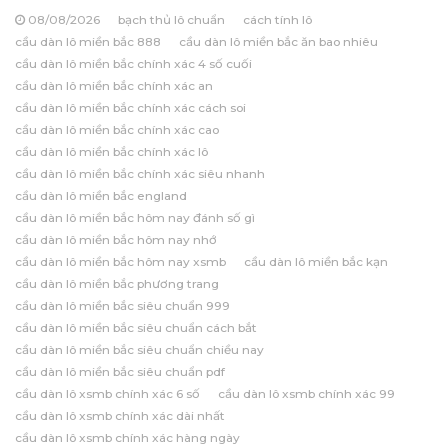
08/08/2026
bạch thủ lô chuẩn
cách tính lô
cầu dàn lô miền bắc 888
cầu dàn lô miền bắc ăn bao nhiêu
cầu dàn lô miền bắc chính xác 4 số cuối
cầu dàn lô miền bắc chính xác an
cầu dàn lô miền bắc chính xác cách soi
cầu dàn lô miền bắc chính xác cao
cầu dàn lô miền bắc chính xác lô
cầu dàn lô miền bắc chính xác siêu nhanh
cầu dàn lô miền bắc england
cầu dàn lô miền bắc hôm nay đánh số gì
cầu dàn lô miền bắc hôm nay nhớ
cầu dàn lô miền bắc hôm nay xsmb
cầu dàn lô miền bắc kạn
cầu dàn lô miền bắc phương trang
cầu dàn lô miền bắc siêu chuẩn 999
cầu dàn lô miền bắc siêu chuẩn cách bắt
cầu dàn lô miền bắc siêu chuẩn chiều nay
cầu dàn lô miền bắc siêu chuẩn pdf
cầu dàn lô xsmb chính xác 6 số
cầu dàn lô xsmb chính xác 99
cầu dàn lô xsmb chính xác dài nhất
cầu dàn lô xsmb chính xác hàng ngày