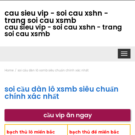
cau sieu vip - soi cau xshn -
trang soi cau xsmb
cau sieu vip - soi cau xshn - trang
soi cau xsmb
Toggle
navigat
Home
soi cầu dàn lô xsmb siêu chuẩn chính xác nhất
soi cầu dàn lô xsmb siêu chuẩn
chính xác nhất
cầu vip ăn ngay
bạch thủ lô miền bắc
bạch thủ đề miền bắc