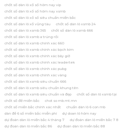
chốt số dàn lô xổ số hôm nay vip
chốt số dàn lô xổ số hôm nay xsmb
chốt số dàn lô xổ số siêu chuẩn miền bắc
chốt số dàn lô xổ vũng tàu
chốt số dàn lô xsmb 24
chốt số dàn lô xsmb 365
chốt số dàn lô xsmb 666
chốt số dàn lô xsmb a trúng rồi
chốt số dàn lô xsmb chính xác 660
chốt số dàn lô xsmb chính xác bạch kim
chốt số dàn lô xsmb chính xác bây giờ
chốt số dàn lô xsmb chính xác leadertek
chốt số dàn lô xsmb chính xác pubg
chốt số dàn lô xsmb chính xác vàng
chốt số dàn lô xsmb siêu chuẩn 666
chốt số dàn lô xsmb siêu chuẩn khung tên
chốt số dàn lô xsmb siêu chuẩn và đẹp
chốt số dàn lô xsmb tại
chốt số đề miền bắc
chot so mb.mt.mn
chốt số miền bắc chính xác nhất
chuẩn dàn lô 6 con mb
dàn đề 6 số miền bắc miễn phí
dự doan lô hôm nay
dự đoán dàn lô miền bắc 4 tháng 7
dự đoán dàn lô miền bắc 7 8
dự đoán dàn lô miền bắc 86
dự đoán dàn lô miền bắc 88