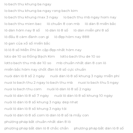
lo bach thu khung ba ngay
lo bach thu khung ba ngay rong bach kim
lo bach thu khung max 3 ngay
lo bach thu mb ngay hom nay
lo bach thu mien bac
lô chuẩn 8 con mb
lô dàn 8 miền bắc
lô dàn hôm nay 8 số
lô dàn lô 8 số
lô dàn miễn phí 8 số
lô đầu 8 câm đánh con gì
lô đẹp hôm nay 888
lô gan của xổ số miền bắc
lô lô 8 số Miễn Phí ăn cặp đẹp nhất hôm nay
loto de 10 so Rồng Bạch Kim
lotto bach thu de 10 so
lotto bach thu mb de 10 so
mb chuẩn nhất dàn 8 con lô
miền bắc hôm nay chốt đàn lô 8 số cực chuẩn
nuôi dàn lô 8 số 2 ngày
nuôi dàn lô 8 số khung 3 ngày miễn phí
nuoi lo bach thu 2 ngay lo bach thu mb
nuoi lo bach thu 5 ngay
nuoi lo bach thu.com
nuôi lô dàn lô 8 số 2 ngày
nuôi lô dàn lô 8 số 7 ngày
nuôi lô dàn lô 8 số khung 10 ngày
nuôi lô dàn lô 8 số khung 3 ngày dep nhat
nuôi lô dàn lô 8 số khung 3 ngày tôi
nuôi lô dàn lô 8 số.com lô dàn lô 8 số là mấy con
phương pháp bắt chuẩn nhất dàn 8 lô
phương pháp bắt dàn lô 8 chắc chắn
phương pháp bắt dàn lô 8 số