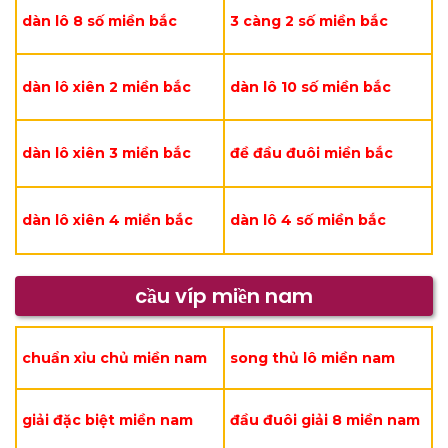
dàn lô 8 số miền bắc
3 càng 2 số miền bắc
dàn lô xiên 2 miền bắc
dàn lô 10 số miền bắc
dàn lô xiên 3 miền bắc
đề đầu đuôi miền bắc
dàn lô xiên 4 miền bắc
dàn lô 4 số miền bắc
cầu víp miền nam
chuẩn xỉu chủ miền nam
song thủ lô miền nam
giải đặc biệt miền nam
đầu đuôi giải 8 miền nam