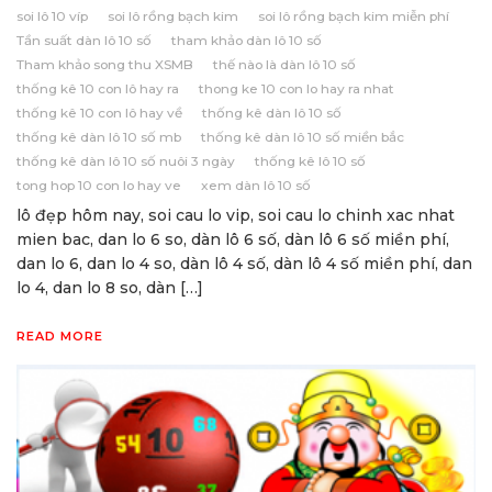
soi lô 10 víp
soi lô rồng bạch kim
soi lô rồng bạch kim miễn phí
Tần suất dàn lô 10 số
tham khảo dàn lô 10 số
Tham khảo song thu XSMB
thế nào là dàn lô 10 số
thống kê 10 con lô hay ra
thong ke 10 con lo hay ra nhat
thống kê 10 con lô hay về
thống kê dàn lô 10 số
thống kê dàn lô 10 số mb
thống kê dàn lô 10 số miền bắc
thống kê dàn lô 10 số nuôi 3 ngày
thống kê lô 10 số
tong hop 10 con lo hay ve
xem dàn lô 10 số
lô đẹp hôm nay, soi cau lo vip, soi cau lo chinh xac nhat
mien bac, dan lo 6 so, dàn lô 6 số, dàn lô 6 số miền phí,
dan lo 6, dan lo 4 so, dàn lô 4 số, dàn lô 4 số miền phí, dan
lo 4, dan lo 8 so, dàn […]
READ MORE