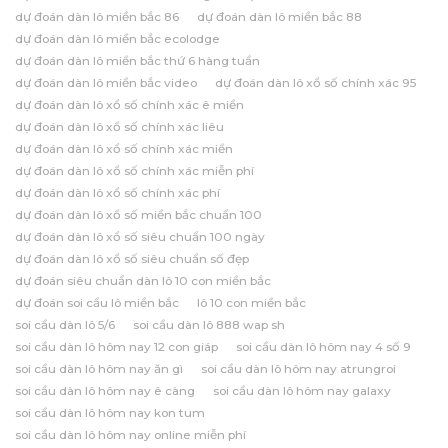
dự đoán dàn lô miền bắc 86
dự đoán dàn lô miền bắc 88
dự đoán dàn lô miền bắc ecolodge
dự đoán dàn lô miền bắc thứ 6 hàng tuần
dự đoán dàn lô miền bắc video
dự đoán dàn lô xổ số chính xác 95
dự đoán dàn lô xổ số chính xác ê miền
dự đoán dàn lô xổ số chính xác liêu
dự đoán dàn lô xổ số chính xác miền
dự đoán dàn lô xổ số chính xác miễn phí
dự đoán dàn lô xổ số chính xác phí
dự đoán dàn lô xổ số miền bắc chuẩn 100
dự đoán dàn lô xổ số siêu chuẩn 100 ngày
dự đoán dàn lô xổ số siêu chuẩn số đẹp
dự đoán siêu chuẩn dàn lô 10 con miền bắc
dự đoán soi cầu lô miền bắc
lô 10 con miền bắc
soi cầu dàn lô 5/6
soi cầu dàn lô 888 wap sh
soi cầu dàn lô hôm nay 12 con giáp
soi cầu dàn lô hôm nay 4 số 9
soi cầu dàn lô hôm nay ăn gì
soi cầu dàn lô hôm nay atrungroi
soi cầu dàn lô hôm nay ê càng
soi cầu dàn lô hôm nay galaxy
soi cầu dàn lô hôm nay kon tum
soi cầu dàn lô hôm nay online miễn phí