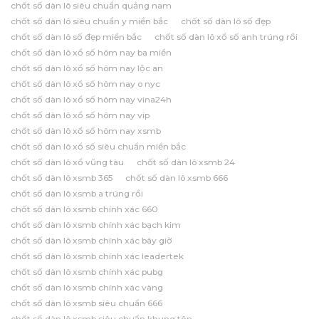
chốt số dàn lô siêu chuẩn quảng nam
chốt số dàn lô siêu chuẩn y miền bắc
chốt số dàn lô số đẹp
chốt số dàn lô số đẹp miền bắc
chốt số dàn lô xổ số anh trúng rồi
chốt số dàn lô xổ số hôm nay ba miền
chốt số dàn lô xổ số hôm nay lộc an
chốt số dàn lô xổ số hôm nay o nyc
chốt số dàn lô xổ số hôm nay vina24h
chốt số dàn lô xổ số hôm nay vip
chốt số dàn lô xổ số hôm nay xsmb
chốt số dàn lô xổ số siêu chuẩn miền bắc
chốt số dàn lô xổ vũng tàu
chốt số dàn lô xsmb 24
chốt số dàn lô xsmb 365
chốt số dàn lô xsmb 666
chốt số dàn lô xsmb a trúng rồi
chốt số dàn lô xsmb chính xác 660
chốt số dàn lô xsmb chính xác bạch kim
chốt số dàn lô xsmb chính xác bây giờ
chốt số dàn lô xsmb chính xác leadertek
chốt số dàn lô xsmb chính xác pubg
chốt số dàn lô xsmb chính xác vàng
chốt số dàn lô xsmb siêu chuẩn 666
chốt số dàn lô xsmb siêu chuẩn khung tên