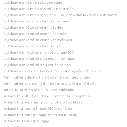
dự đoán dàn lô miền bắc ecolodge
dự đoán dàn lô miền bắc thứ 6 hàng tuần
dự đoán dàn lô miền bắc video
dự đoán dàn lô xổ số chính xác 95
dự đoán dàn lô xổ số chính xác ê miền
dự đoán dàn lô xổ số chính xác liêu
dự đoán dàn lô xổ số chính xác miền
dự đoán dàn lô xổ số chính xác miễn phí
dự đoán dàn lô xổ số chính xác phí
dự đoán dàn lô xổ số miền bắc chuẩn 100
dự đoán dàn lô xổ số siêu chuẩn 100 ngày
dự đoán dàn lô xổ số siêu chuẩn số đẹp
dự đoán siêu chuẩn dàn lô 6 con
hướng dẫn bắt cầu lô
kinh nghiệm đánh dàn lô 6 số miền bắc siêu chuẩn
kinh nghiệm soi dàn lô 6
kqxsmb plus lô dàn lô 6 số
lbt de 10 so mien bac
lô 6 con miền bắc
lo bach thu 31010 de 10 so
lo bach thu dong thap
lo bach thu hom nay la con gi dàn lô 6 số là sao
lo bach thu khung 3 ngay 31010 de 10 so
lo bach thu khung 3 ngay mien phi 10 so de
lo bach thu khung ba ngay