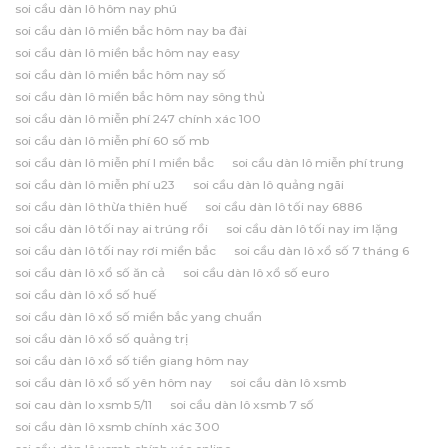
soi cầu dàn lô hôm nay phú
soi cầu dàn lô miền bắc hôm nay ba đài
soi cầu dàn lô miền bắc hôm nay easy
soi cầu dàn lô miền bắc hôm nay số
soi cầu dàn lô miền bắc hôm nay sông thủ
soi cầu dàn lô miễn phí 247 chính xác 100
soi cầu dàn lô miễn phí 60 số mb
soi cầu dàn lô miễn phí l miền bắc
soi cầu dàn lô miễn phí trung
soi cầu dàn lô miễn phí u23
soi cầu dàn lô quảng ngãi
soi cầu dàn lô thừa thiên huế
soi cầu dàn lô tối nay 6886
soi cầu dàn lô tối nay ai trúng rồi
soi cầu dàn lô tối nay im lặng
soi cầu dàn lô tối nay rơi miền bắc
soi cầu dàn lô xổ số 7 tháng 6
soi cầu dàn lô xổ số ăn cả
soi cầu dàn lô xổ số euro
soi cầu dàn lô xổ số huế
soi cầu dàn lô xổ số miền bắc yang chuẩn
soi cầu dàn lô xổ số quảng trị
soi cầu dàn lô xổ số tiền giang hôm nay
soi cầu dàn lô xổ số yên hôm nay
soi cầu dàn lô xsmb
soi cau dàn lo xsmb 5/11
soi cầu dàn lô xsmb 7 số
soi cầu dàn lô xsmb chính xác 300