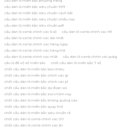
cầu dàn lô miền bắc phương trang
cầu dàn lô miền bắc siêu chuẩn 999
cầu dàn lô miền bắc siêu chuẩn cách bắt
cầu dàn lô miền bắc siêu chuẩn chiều nay
cầu dàn lô miền bắc siêu chuẩn pdf
cầu dàn lô xsmb chính xác 6 số
cầu dàn lô xsmb chính xác 99
cầu dàn lô xsmb chính xác dài nhất
cầu dàn lô xsmb chính xác hàng ngày
cầu dàn lô xsmb chính xác hàng thịt
cầu dàn lô xsmb chính xác nhất
cầu dàn lô xsmb chính xác pubg
cầu lô đề xổ số miền bắc
chốt cầu dàn lô miền bắc 7 số
chốt cầu dàn lô miền bắc bao nhiêu
chốt cầu dàn lô miền bắc chính xác gì
chốt cầu dàn lô miền bắc chính xác p1
chốt cầu dàn lô miền bắc dự đoán soi
chốt cầu dàn lô miền bắc euro hôm nay
chốt cầu dàn lô miền bắc không quảng cáo
chốt cầu dàn lô miền bắc quay thử
chốt cầu dàn lô miền bắc siêu chuẩn rẻ
chốt cầu dàn lô xsmb chính xác 00
chốt cầu dàn lô xsmb chính xác ăn