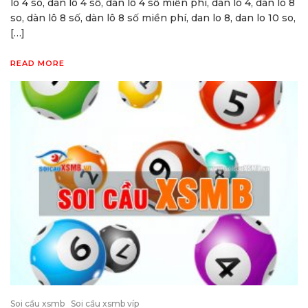
lo 4 so, dàn lô 4 số, dàn lô 4 số miền phí, dan lo 4, dan lo 8
so, dàn lô 8 số, dàn lô 8 số miền phí, dan lo 8, dan lo 10 so,
[…]
READ MORE
Soi cầu xsmb
Soi cầu xsmb víp