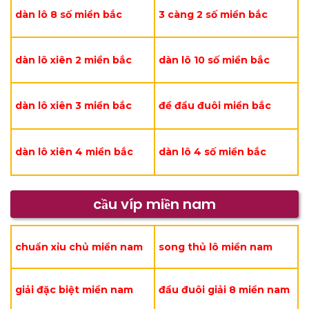
dàn lô 8 số miền bắc
3 càng 2 số miền bắc
dàn lô xiên 2 miền bắc
dàn lô 10 số miền bắc
dàn lô xiên 3 miền bắc
đề đầu đuôi miền bắc
dàn lô xiên 4 miền bắc
dàn lô 4 số miền bắc
cầu víp miền nam
chuẩn xỉu chủ miền nam
song thủ lô miền nam
giải đặc biệt miền nam
đầu đuôi giải 8 miền nam