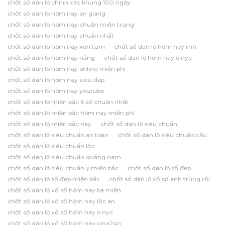
chốt số dàn lô chính xác khung 100 ngày
chốt số dàn lô hôm nay an giang
chốt số dàn lô hôm nay chuẩn miền trung
chốt số dàn lô hôm nay chuẩn nhất
chốt số dàn lô hôm nay kon tum
chốt số dàn lô hôm nay mn
chốt số dàn lô hôm nay nẵng
chốt số dàn lô hôm nay o nyc
chốt số dàn lô hôm nay online miễn phí
chốt số dàn lô hôm nay siêu đẹp
chốt số dàn lô hôm nay youtube
chốt số dàn lô miền bắc 6 số chuẩn nhất
chốt số dàn lô miền bắc hôm nay miễn phí
chốt số dàn lô miền bắc nay
chốt số dàn lô siêu chuẩn
chốt số dàn lô siêu chuẩn an toàn
chốt số dàn lô siêu chuẩn cầu
chốt số dàn lô siêu chuẩn lộc
chốt số dàn lô siêu chuẩn quảng nam
chốt số dàn lô siêu chuẩn y miền bắc
chốt số dàn lô số đẹp
chốt số dàn lô số đẹp miền bắc
chốt số dàn lô xổ số anh trúng rồi
chốt số dàn lô xổ số hôm nay ba miền
chốt số dàn lô xổ số hôm nay lộc an
chốt số dàn lô xổ số hôm nay o nyc
chốt số dàn lô xổ số hôm nay vina24h