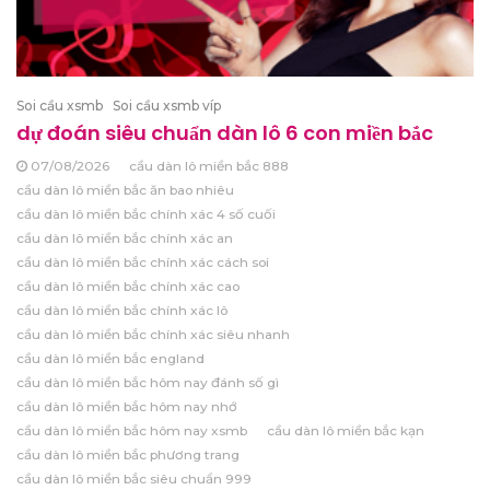
Soi cầu xsmb
Soi cầu xsmb víp
dự đoán siêu chuẩn dàn lô 6 con miền bắc
07/08/2026
cầu dàn lô miền bắc 888
cầu dàn lô miền bắc ăn bao nhiêu
cầu dàn lô miền bắc chính xác 4 số cuối
cầu dàn lô miền bắc chính xác an
cầu dàn lô miền bắc chính xác cách soi
cầu dàn lô miền bắc chính xác cao
cầu dàn lô miền bắc chính xác lô
cầu dàn lô miền bắc chính xác siêu nhanh
cầu dàn lô miền bắc england
cầu dàn lô miền bắc hôm nay đánh số gì
cầu dàn lô miền bắc hôm nay nhớ
cầu dàn lô miền bắc hôm nay xsmb
cầu dàn lô miền bắc kạn
cầu dàn lô miền bắc phương trang
cầu dàn lô miền bắc siêu chuẩn 999