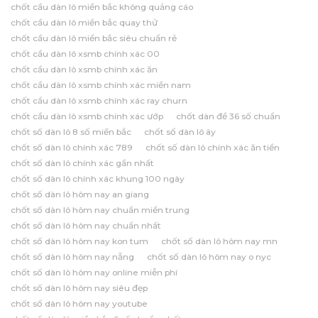
chốt cầu dàn lô miền bắc không quảng cáo
chốt cầu dàn lô miền bắc quay thử
chốt cầu dàn lô miền bắc siêu chuẩn rẻ
chốt cầu dàn lô xsmb chính xác 00
chốt cầu dàn lô xsmb chính xác ăn
chốt cầu dàn lô xsmb chính xác miền nam
chốt cầu dàn lô xsmb chính xác ray churn
chốt cầu dàn lô xsmb chính xác ướp
chốt dàn đề 36 số chuẩn
chốt số dàn lô 8 số miền bắc
chốt số dàn lô ây
chốt số dàn lô chính xác 789
chốt số dàn lô chính xác ăn tiền
chốt số dàn lô chính xác gần nhất
chốt số dàn lô chính xác khung 100 ngày
chốt số dàn lô hôm nay an giang
chốt số dàn lô hôm nay chuẩn miền trung
chốt số dàn lô hôm nay chuẩn nhất
chốt số dàn lô hôm nay kon tum
chốt số dàn lô hôm nay mn
chốt số dàn lô hôm nay nẵng
chốt số dàn lô hôm nay o nyc
chốt số dàn lô hôm nay online miễn phí
chốt số dàn lô hôm nay siêu đẹp
chốt số dàn lô hôm nay youtube