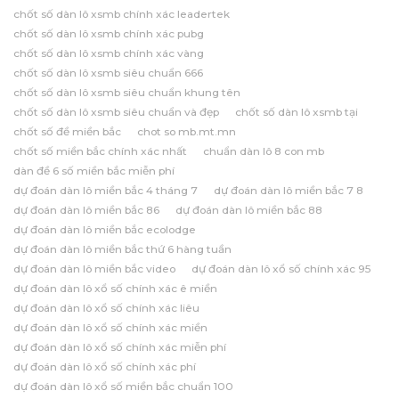
chốt số dàn lô xsmb chính xác leadertek
chốt số dàn lô xsmb chính xác pubg
chốt số dàn lô xsmb chính xác vàng
chốt số dàn lô xsmb siêu chuẩn 666
chốt số dàn lô xsmb siêu chuẩn khung tên
chốt số dàn lô xsmb siêu chuẩn và đẹp
chốt số dàn lô xsmb tại
chốt số đề miền bắc
chot so mb.mt.mn
chốt số miền bắc chính xác nhất
chuẩn dàn lô 8 con mb
dàn đề 6 số miền bắc miễn phí
dự đoán dàn lô miền bắc 4 tháng 7
dự đoán dàn lô miền bắc 7 8
dự đoán dàn lô miền bắc 86
dự đoán dàn lô miền bắc 88
dự đoán dàn lô miền bắc ecolodge
dự đoán dàn lô miền bắc thứ 6 hàng tuần
dự đoán dàn lô miền bắc video
dự đoán dàn lô xổ số chính xác 95
dự đoán dàn lô xổ số chính xác ê miền
dự đoán dàn lô xổ số chính xác liêu
dự đoán dàn lô xổ số chính xác miền
dự đoán dàn lô xổ số chính xác miễn phí
dự đoán dàn lô xổ số chính xác phí
dự đoán dàn lô xổ số miền bắc chuẩn 100