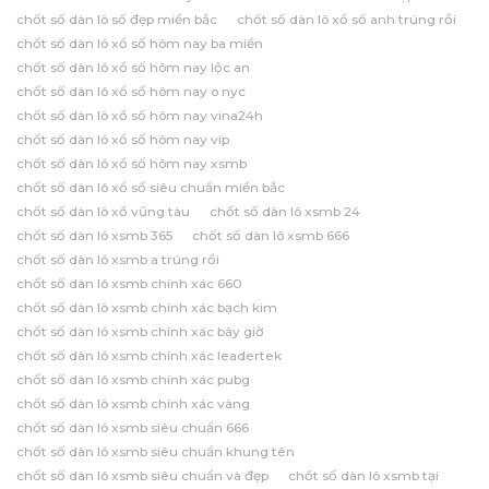
chốt số dàn lô số đẹp miền bắc
chốt số dàn lô xổ số anh trúng rồi
chốt số dàn lô xổ số hôm nay ba miền
chốt số dàn lô xổ số hôm nay lộc an
chốt số dàn lô xổ số hôm nay o nyc
chốt số dàn lô xổ số hôm nay vina24h
chốt số dàn lô xổ số hôm nay vip
chốt số dàn lô xổ số hôm nay xsmb
chốt số dàn lô xổ số siêu chuẩn miền bắc
chốt số dàn lô xổ vũng tàu
chốt số dàn lô xsmb 24
chốt số dàn lô xsmb 365
chốt số dàn lô xsmb 666
chốt số dàn lô xsmb a trúng rồi
chốt số dàn lô xsmb chính xác 660
chốt số dàn lô xsmb chính xác bạch kim
chốt số dàn lô xsmb chính xác bây giờ
chốt số dàn lô xsmb chính xác leadertek
chốt số dàn lô xsmb chính xác pubg
chốt số dàn lô xsmb chính xác vàng
chốt số dàn lô xsmb siêu chuẩn 666
chốt số dàn lô xsmb siêu chuẩn khung tên
chốt số dàn lô xsmb siêu chuẩn và đẹp
chốt số dàn lô xsmb tại