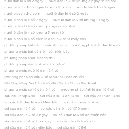
nuôi dàn lô 4 số 2 ngày
nuôi dàn lô 4 số khung 3 ngày miễn phí
nuoi lo bach thu 2 ngay lo bach thu mb
nuoi lo bach thu 5 ngay
nuoi lo bach thu.com
nuôi lô dàn lô 4 số 2 ngày
nuôi lô dàn lô 4 số 7 ngày
nuôi lô dàn lô 4 số khung 10 ngày
nuôi lô dàn lô 4 số khung 3 ngày dep nhat
nuôi lô dàn lô 4 số khung 3 ngày tôi
nuôi lô dàn lô 4 số.com lô dàn lô 4 số là mấy con
phương pháp bắt cầu chuẩn 4 con lô
phương pháp bắt dàn lô 4 số
phương pháp bắt dàn lô 4 số miền bắc
phuong phap choi lo bach thu
phương pháp dàn lô 4 số dàn lô 4 số
phương pháp nuôi lô dàn lô 4 số
Phương pháp soi cầu 4 số lô VIP MB bao chuẩn
Phương Pháp Soi Cầu 4 số VIP Chuẩn Chính Xác Nhất
phương pháp soi lô dàn lô 4 số
phương pháp tính lô dàn lô 4 số
sau cau lo vip 4 so
Soi cầu 101010 de 10 so
Soi cầu 2107 de 10 so
Soi cầu bắt dàn lô 4 số Miền Bắc
soi cầu chuẩn lô 4 số
soi cau dàn lô 4 số
soi cầu dàn lô 4 số 1010 com
soi cầu dàn lô 4 số 3 ngày
soi cầu dàn lô 4 số de miền bắc
soi cầu dàn lô 4 số hôm nay
soi cầu dàn lô 4 số mb
soi cầu dàn lô 4 số miền bắc
soi cầu dàn lô 5/6