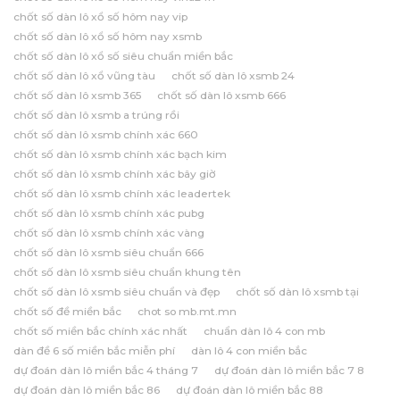
chốt số dàn lô xổ số hôm nay vip
chốt số dàn lô xổ số hôm nay xsmb
chốt số dàn lô xổ số siêu chuẩn miền bắc
chốt số dàn lô xổ vũng tàu
chốt số dàn lô xsmb 24
chốt số dàn lô xsmb 365
chốt số dàn lô xsmb 666
chốt số dàn lô xsmb a trúng rồi
chốt số dàn lô xsmb chính xác 660
chốt số dàn lô xsmb chính xác bạch kim
chốt số dàn lô xsmb chính xác bây giờ
chốt số dàn lô xsmb chính xác leadertek
chốt số dàn lô xsmb chính xác pubg
chốt số dàn lô xsmb chính xác vàng
chốt số dàn lô xsmb siêu chuẩn 666
chốt số dàn lô xsmb siêu chuẩn khung tên
chốt số dàn lô xsmb siêu chuẩn và đẹp
chốt số dàn lô xsmb tại
chốt số đề miền bắc
chot so mb.mt.mn
chốt số miền bắc chính xác nhất
chuẩn dàn lô 4 con mb
dàn đề 6 số miền bắc miễn phí
dàn lô 4 con miền bắc
dự đoán dàn lô miền bắc 4 tháng 7
dự đoán dàn lô miền bắc 7 8
dự đoán dàn lô miền bắc 86
dự đoán dàn lô miền bắc 88