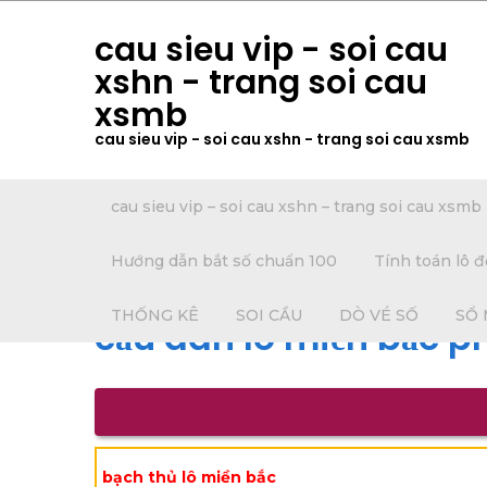
cau sieu vip - soi cau
xshn - trang soi cau
xsmb
cau sieu vip - soi cau xshn - trang soi cau xsmb
cau sieu vip – soi cau xshn – trang soi cau xsmb
Hướng dẫn bắt số chuẩn 100
Tính toán lô đ
Home
cầu dàn lô miền bắc phương trang
THỐNG KÊ
SOI CẦU
DÒ VÉ SỐ
SỔ
cầu dàn lô miền bắc p
bạch thủ lô miền bắc