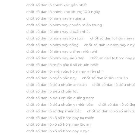
chốt số dàn lô chính xác gần nhất
chốt số dàn lô chính xác khung 100 ngày
chốt số dàn lô hôm nay an giang
chốt số dàn lô hôm nay chuẩn miền trung
chốt số dàn lô hôm nay chuẩn nhất
chốt số dàn lô hôm nay kon tum
chốt số dàn lô hôm nay
chốt số dàn lô hôm nay nẵng
chốt số dàn lô hôm nay o ny
chốt số dàn lô hôm nay online miễn phí
chốt số dàn lô hôm nay siêu đẹp
chốt số dàn lô hôm nay 
chốt số dàn lô miền bắc 6 số chuẩn nhất
chốt số dàn lô miền bắc hôm nay miễn phí
chốt số dàn lô miền bắc nay
chốt số dàn lô siêu chuẩn
chốt số dàn lô siêu chuẩn an toàn
chốt số dàn lô siêu chu
chốt số dàn lô siêu chuẩn lộc
chốt số dàn lô siêu chuẩn quảng nam
chốt số dàn lô siêu chuẩn y miền bắc
chốt số dàn lô số đẹ
chốt số dàn lô số đẹp miền bắc
chốt số dàn lô xổ số anh t
chốt số dàn lô xổ số hôm nay ba miền
chốt số dàn lô xổ số hôm nay lộc an
chốt số dàn lô xổ số hôm nay o nyc