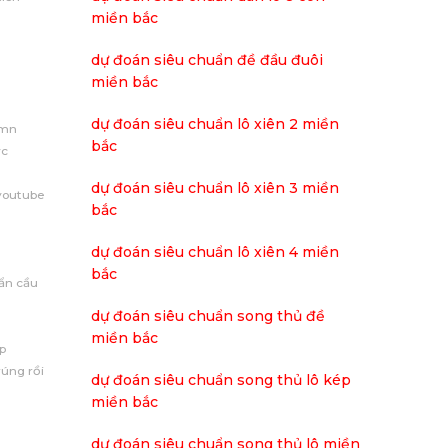
miền bắc
dự đoán siêu chuẩn đề đầu đuôi
miền bắc
dự đoán siêu chuẩn lô xiên 2 miền
 mn
bắc
yc
dự đoán siêu chuẩn lô xiên 3 miền
youtube
bắc
dự đoán siêu chuẩn lô xiên 4 miền
bắc
uẩn cầu
dự đoán siêu chuẩn song thủ đề
miền bắc
p
rúng rồi
dự đoán siêu chuẩn song thủ lô kép
miền bắc
dự đoán siêu chuẩn song thủ lô miền