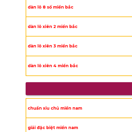
dàn lô 8 số miền bắc
dàn lô xiên 2 miền bắc
dàn lô xiên 3 miền bắc
dàn lô xiên 4 miền bắc
chuẩn xỉu chủ miền nam
giải đặc biệt miền nam