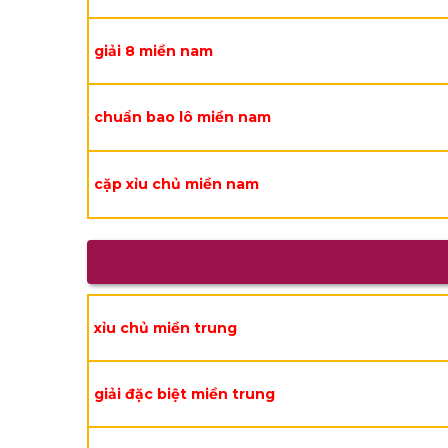
giải 8 miền nam
chuẩn bao lô miền nam
cặp xỉu chủ miền nam
xỉu chủ miền trung
giải đặc biệt miền trung