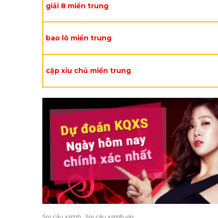
giải 8 miền trung
bao lô miền trung
cặp xỉu chủ miền trung
Soi cầu xsmb
Soi cầu xsmb víp