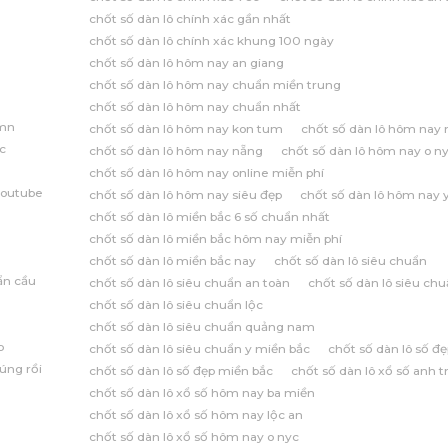
chốt số dàn lô chính xác gần nhất
chốt số dàn lô chính xác khung 100 ngày
chốt số dàn lô hôm nay an giang
chốt số dàn lô hôm nay chuẩn miền trung
chốt số dàn lô hôm nay chuẩn nhất
 mn
chốt số dàn lô hôm nay kon tum
chốt số dàn lô hôm nay
c
chốt số dàn lô hôm nay nẵng
chốt số dàn lô hôm nay o n
chốt số dàn lô hôm nay online miễn phí
youtube
chốt số dàn lô hôm nay siêu đẹp
chốt số dàn lô hôm nay 
chốt số dàn lô miền bắc 6 số chuẩn nhất
chốt số dàn lô miền bắc hôm nay miễn phí
chốt số dàn lô miền bắc nay
chốt số dàn lô siêu chuẩn
ẩn cầu
chốt số dàn lô siêu chuẩn an toàn
chốt số dàn lô siêu ch
chốt số dàn lô siêu chuẩn lộc
chốt số dàn lô siêu chuẩn quảng nam
p
chốt số dàn lô siêu chuẩn y miền bắc
chốt số dàn lô số đẹ
rúng rồi
chốt số dàn lô số đẹp miền bắc
chốt số dàn lô xổ số anh t
chốt số dàn lô xổ số hôm nay ba miền
chốt số dàn lô xổ số hôm nay lộc an
chốt số dàn lô xổ số hôm nay o nyc