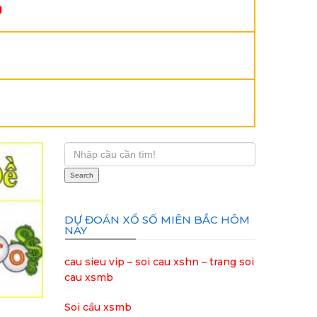
g
Search
DỰ ĐOÁN XỔ SỐ MIÊN BẮC HÔM
NAY
cau sieu vip – soi cau xshn – trang soi
cau xsmb
Soi cầu xsmb