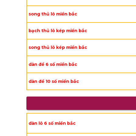
song thủ lô miền bắc
bạch thủ lô kép miền bắc
song thủ lô kép miền bắc
dàn đề 6 số miền bắc
dàn đề 10 số miền bắc
dàn lô 6 số miền bắc