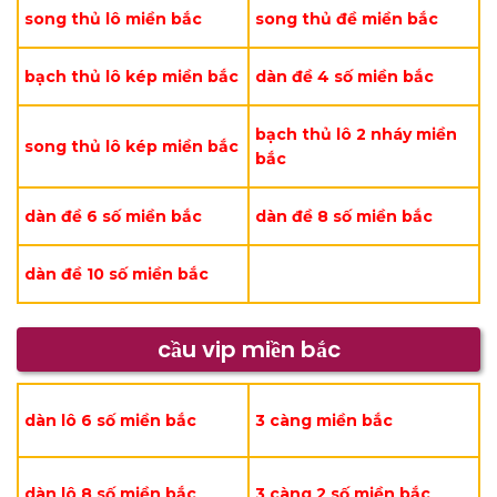
song thủ lô miền bắc
song thủ đề miền bắc
bạch thủ lô kép miền bắc
dàn đề 4 số miền bắc
bạch thủ lô 2 nháy miền
song thủ lô kép miền bắc
bắc
dàn đề 6 số miền bắc
dàn đề 8 số miền bắc
dàn đề 10 số miền bắc
cầu vip miền bắc
dàn lô 6 số miền bắc
3 càng miền bắc
dàn lô 8 số miền bắc
3 càng 2 số miền bắc