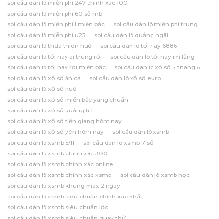
soi cầu dàn lô miễn phí 247 chính xác 100
soi cầu dàn lô miễn phí 60 số mb
soi cầu dàn lô miễn phí l miền bắc
soi cầu dàn lô miễn phí trung
soi cầu dàn lô miễn phí u23
soi cầu dàn lô quảng ngãi
soi cầu dàn lô thừa thiên huế
soi cầu dàn lô tối nay 6886
soi cầu dàn lô tối nay ai trúng rồi
soi cầu dàn lô tối nay im lặng
soi cầu dàn lô tối nay rơi miền bắc
soi cầu dàn lô xổ số 7 tháng 6
soi cầu dàn lô xổ số ăn cả
soi cầu dàn lô xổ số euro
soi cầu dàn lô xổ số huế
soi cầu dàn lô xổ số miền bắc yang chuẩn
soi cầu dàn lô xổ số quảng trị
soi cầu dàn lô xổ số tiền giang hôm nay
soi cầu dàn lô xổ số yên hôm nay
soi cầu dàn lô xsmb
soi cau dàn lo xsmb 5/11
soi cầu dàn lô xsmb 7 số
soi cầu dàn lô xsmb chính xác 300
soi cầu dàn lô xsmb chính xác online
soi cầu dàn lô xsmb chính xác xsmb
soi cầu dàn lô xsmb học
soi câu dàn lo xsmb khung max 2 ngay
soi cầu dàn lô xsmb siêu chuẩn chính xác nhất
soi cầu dàn lô xsmb siêu chuẩn lộc
soi cầu dàn lô xsmb siêu chuẩn quay thử