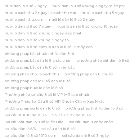
nuôi dàn lô 8 số 2 ngày
nuôi dàn lô 8 số khung 3 ngày miễn phí
nuoi lo bach thu 2 ngay lo bach thu mb
nuoi lo bach thu 5 ngay
nuoi lo bach thu.com
nuôi lô dàn lô 8 số 2 ngày
nuôi lô dàn lô 8 số 7 ngày
nuôi lô dàn lô 8 số khung 10 ngày
nuôi lô dàn lô 8 số khung 3 ngày dep nhat
nuôi lô dàn lô 8 số khung 3 ngày tôi
nuôi lô dàn lô 8 số.com lô dàn lô 8 số là mấy con
phương pháp bắt chuẩn nhất dàn 8 lô
phương pháp bắt dàn lô 8 chắc chắn
phương pháp bắt dàn lô 8 số
phương pháp bắt dàn lô 8 số miền bắc
phuong phap choi lo bach thu
phương pháp dàn 8 chuẩn
phương pháp dàn lô 8 số dàn lô 8 số
phương pháp nuôi lô dàn lô 8 số
Phương pháp soi cầu 8 số lô VIP MB bao chuẩn
Phương Pháp Soi Cầu 8 số VIP Chuẩn Chính Xác Nhất
phương pháp soi lô dàn lô 8 số
phương pháp tính lô dàn lô 8 số
Soi cầu 101010 de 10 so
Soi cầu 2107 de 10 so
Soi cầu bắt dàn lô 8 số Miền Bắc
soi cầu dàn 8 chắc chắn
soi cầu dàn lô 5/6
soi cầu dàn lô 8 số
soi cầu dàn lô 8 số 1010 com
soi cầu dàn lô 8 số 3 ngày