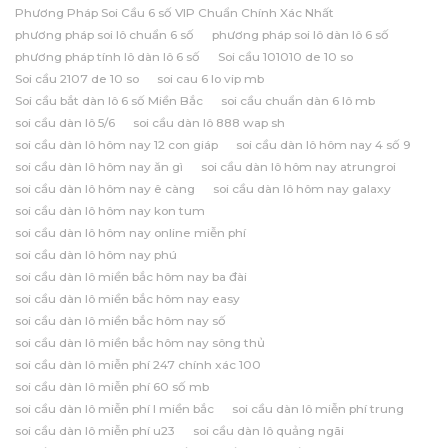
Phương Pháp Soi Cầu 6 số VIP Chuẩn Chính Xác Nhất
phương pháp soi lô chuẩn 6 số
phương pháp soi lô dàn lô 6 số
phương pháp tính lô dàn lô 6 số
Soi cầu 101010 de 10 so
Soi cầu 2107 de 10 so
soi cau 6 lo vip mb
Soi cầu bắt dàn lô 6 số Miền Bắc
soi cầu chuẩn dàn 6 lô mb
soi cầu dàn lô 5/6
soi cầu dàn lô 888 wap sh
soi cầu dàn lô hôm nay 12 con giáp
soi cầu dàn lô hôm nay 4 số 9
soi cầu dàn lô hôm nay ăn gì
soi cầu dàn lô hôm nay atrungroi
soi cầu dàn lô hôm nay ê càng
soi cầu dàn lô hôm nay galaxy
soi cầu dàn lô hôm nay kon tum
soi cầu dàn lô hôm nay online miễn phí
soi cầu dàn lô hôm nay phú
soi cầu dàn lô miền bắc hôm nay ba đài
soi cầu dàn lô miền bắc hôm nay easy
soi cầu dàn lô miền bắc hôm nay số
soi cầu dàn lô miền bắc hôm nay sông thủ
soi cầu dàn lô miễn phí 247 chính xác 100
soi cầu dàn lô miễn phí 60 số mb
soi cầu dàn lô miễn phí l miền bắc
soi cầu dàn lô miễn phí trung
soi cầu dàn lô miễn phí u23
soi cầu dàn lô quảng ngãi