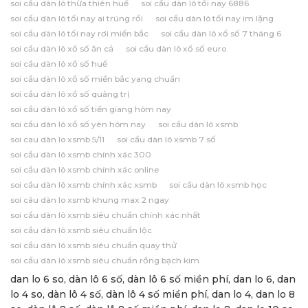
soi cầu dàn lô thừa thiên huế
soi cầu dàn lô tối nay 6886
soi cầu dàn lô tối nay ai trúng rồi
soi cầu dàn lô tối nay im lặng
soi cầu dàn lô tối nay rơi miền bắc
soi cầu dàn lô xổ số 7 tháng 6
soi cầu dàn lô xổ số ăn cả
soi cầu dàn lô xổ số euro
soi cầu dàn lô xổ số huế
soi cầu dàn lô xổ số miền bắc yang chuẩn
soi cầu dàn lô xổ số quảng trị
soi cầu dàn lô xổ số tiền giang hôm nay
soi cầu dàn lô xổ số yên hôm nay
soi cầu dàn lô xsmb
soi cau dàn lo xsmb 5/11
soi cầu dàn lô xsmb 7 số
soi cầu dàn lô xsmb chính xác 300
soi cầu dàn lô xsmb chính xác online
soi cầu dàn lô xsmb chính xác xsmb
soi cầu dàn lô xsmb học
soi câu dàn lo xsmb khung max 2 ngay
soi cầu dàn lô xsmb siêu chuẩn chính xác nhất
soi cầu dàn lô xsmb siêu chuẩn lộc
soi cầu dàn lô xsmb siêu chuẩn quay thử
soi cầu dàn lô xsmb siêu chuẩn rồng bạch kim
dan lo 6 so, dàn lô 6 số, dàn lô 6 số miền phí, dan lo 6, dan
lo 4 so, dàn lô 4 số, dàn lô 4 số miền phí, dan lo 4, dan lo 8