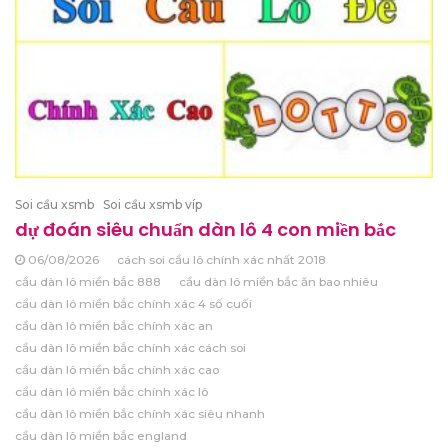
Soi cầu xsmb
Soi cầu xsmb víp
dự đoán siêu chuẩn dàn lô 4 con miền bắc
06/08/2026
cách soi cầu lô chính xác nhất 2018
cầu dàn lô miền bắc 888
cầu dàn lô miền bắc ăn bao nhiêu
cầu dàn lô miền bắc chính xác 4 số cuối
cầu dàn lô miền bắc chính xác an
cầu dàn lô miền bắc chính xác cách soi
cầu dàn lô miền bắc chính xác cao
cầu dàn lô miền bắc chính xác lô
cầu dàn lô miền bắc chính xác siêu nhanh
cầu dàn lô miền bắc england