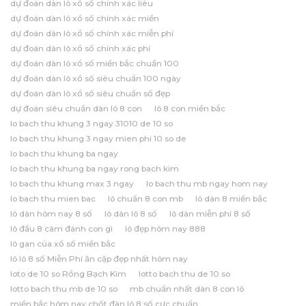
dự đoán dàn lô xổ số chính xác liêu
dự đoán dàn lô xổ số chính xác miền
dự đoán dàn lô xổ số chính xác miễn phí
dự đoán dàn lô xổ số chính xác phí
dự đoán dàn lô xổ số miền bắc chuẩn 100
dự đoán dàn lô xổ số siêu chuẩn 100 ngày
dự đoán dàn lô xổ số siêu chuẩn số đẹp
dự đoán siêu chuẩn dàn lô 8 con
lô 8 con miền bắc
lo bach thu khung 3 ngay 31010 de 10 so
lo bach thu khung 3 ngay mien phi 10 so de
lo bach thu khung ba ngay
lo bach thu khung ba ngay rong bach kim
lo bach thu khung max 3 ngay
lo bach thu mb ngay hom nay
lo bach thu mien bac
lô chuẩn 8 con mb
lô dàn 8 miền bắc
lô dàn hôm nay 8 số
lô dàn lô 8 số
lô dàn miễn phí 8 số
lô đầu 8 câm đánh con gì
lô đẹp hôm nay 888
lô gan của xổ số miền bắc
lô lô 8 số Miễn Phí ăn cặp đẹp nhất hôm nay
loto de 10 so Rồng Bạch Kim
lotto bach thu de 10 so
lotto bach thu mb de 10 so
mb chuẩn nhất dàn 8 con lô
miền bắc hôm nay chốt đàn lô 8 số cực chuẩn