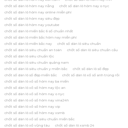
chốt số dàn lô hôm nay nẵng
chốt số dàn lô hôm nay o nyc
chốt số dàn lô hôm nay online miễn phí
chốt số dàn lô hôm nay siêu đẹp
chốt số dàn lô hôm nay youtube
chốt số dàn lô miền bắc 6 số chuẩn nhất
chốt số dàn lô miền bắc hôm nay miễn phí
chốt số dàn lô miền bắc nay
chốt số dàn lô siêu chuẩn
chốt số dàn lô siêu chuẩn an toàn
chốt số dàn lô siêu chuẩn cầu
chốt số dàn lô siêu chuẩn lộc
chốt số dàn lô siêu chuẩn quảng nam
chốt số dàn lô siêu chuẩn y miền bắc
chốt số dàn lô số đẹp
chốt số dàn lô số đẹp miền bắc
chốt số dàn lô xổ số anh trúng rồi
chốt số dàn lô xổ số hôm nay ba miền
chốt số dàn lô xổ số hôm nay lộc an
chốt số dàn lô xổ số hôm nay o nyc
chốt số dàn lô xổ số hôm nay vina24h
chốt số dàn lô xổ số hôm nay vip
chốt số dàn lô xổ số hôm nay xsmb
chốt số dàn lô xổ số siêu chuẩn miền bắc
chốt số dàn lô xổ vũng tàu
chốt số dàn lô xsmb 24