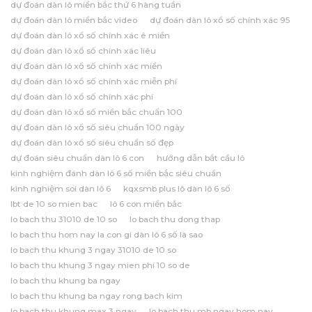
dự đoán dàn lô miền bắc thứ 6 hàng tuần
dự đoán dàn lô miền bắc video
dự đoán dàn lô xổ số chính xác 95
dự đoán dàn lô xổ số chính xác ê miền
dự đoán dàn lô xổ số chính xác liêu
dự đoán dàn lô xổ số chính xác miền
dự đoán dàn lô xổ số chính xác miễn phí
dự đoán dàn lô xổ số chính xác phí
dự đoán dàn lô xổ số miền bắc chuẩn 100
dự đoán dàn lô xổ số siêu chuẩn 100 ngày
dự đoán dàn lô xổ số siêu chuẩn số đẹp
dự đoán siêu chuẩn dàn lô 6 con
hướng dẫn bắt cầu lô
kinh nghiệm đánh dàn lô 6 số miền bắc siêu chuẩn
kinh nghiệm soi dàn lô 6
kqxsmb plus lô dàn lô 6 số
lbt de 10 so mien bac
lô 6 con miền bắc
lo bach thu 31010 de 10 so
lo bach thu dong thap
lo bach thu hom nay la con gi dàn lô 6 số là sao
lo bach thu khung 3 ngay 31010 de 10 so
lo bach thu khung 3 ngay mien phi 10 so de
lo bach thu khung ba ngay
lo bach thu khung ba ngay rong bach kim
lo bach thu khung max 3 ngay
lo bach thu mb ngay hom nay