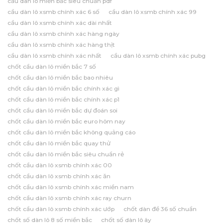
cầu dàn lô miền bắc siêu chuẩn pdf
cầu dàn lô xsmb chính xác 6 số
cầu dàn lô xsmb chính xác 99
cầu dàn lô xsmb chính xác dài nhất
cầu dàn lô xsmb chính xác hàng ngày
cầu dàn lô xsmb chính xác hàng thịt
cầu dàn lô xsmb chính xác nhất
cầu dàn lô xsmb chính xác pubg
chốt cầu dàn lô miền bắc 7 số
chốt cầu dàn lô miền bắc bao nhiêu
chốt cầu dàn lô miền bắc chính xác gì
chốt cầu dàn lô miền bắc chính xác p1
chốt cầu dàn lô miền bắc dự đoán soi
chốt cầu dàn lô miền bắc euro hôm nay
chốt cầu dàn lô miền bắc không quảng cáo
chốt cầu dàn lô miền bắc quay thử
chốt cầu dàn lô miền bắc siêu chuẩn rẻ
chốt cầu dàn lô xsmb chính xác 00
chốt cầu dàn lô xsmb chính xác ăn
chốt cầu dàn lô xsmb chính xác miền nam
chốt cầu dàn lô xsmb chính xác ray churn
chốt cầu dàn lô xsmb chính xác ướp
chốt dàn đề 36 số chuẩn
chốt số dàn lô 8 số miền bắc
chốt số dàn lô ây