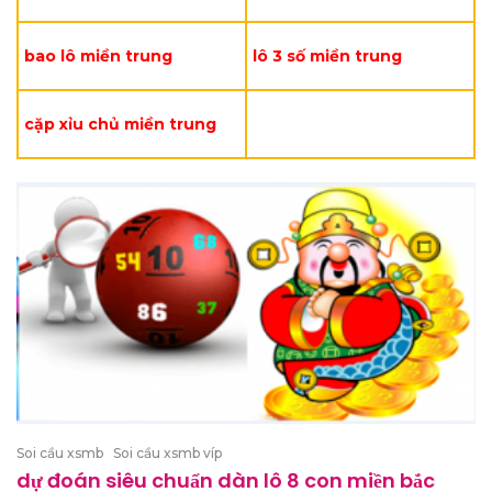
bao lô miền trung
lô 3 số miền trung
cặp xỉu chủ miền trung
Soi cầu xsmb
Soi cầu xsmb víp
dự đoán siêu chuẩn dàn lô 8 con miền bắc