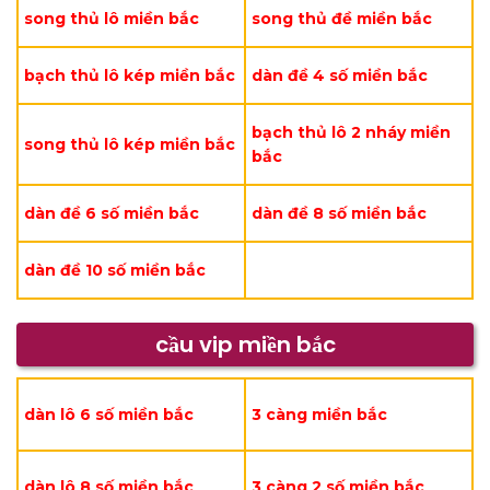
song thủ lô miền bắc
song thủ đề miền bắc
bạch thủ lô kép miền bắc
dàn đề 4 số miền bắc
bạch thủ lô 2 nháy miền
song thủ lô kép miền bắc
bắc
dàn đề 6 số miền bắc
dàn đề 8 số miền bắc
dàn đề 10 số miền bắc
cầu vip miền bắc
dàn lô 6 số miền bắc
3 càng miền bắc
dàn lô 8 số miền bắc
3 càng 2 số miền bắc