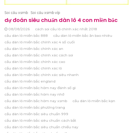
Soi cầu xsmb
Soi cầu xsmb víp
dự đoán siêu chuẩn dàn lô 4 con miền bắc
08/08/2026
cách soi cầu lô chính xác nhất 2018
cầu dàn lô miền bắc 888
cầu dàn lô miền bắc ăn bao nhiêu
cầu dàn lô miền bắc chính xác 4 số cuối
cầu dàn lô miền bắc chính xác an
cầu dàn lô miền bắc chính xác cách soi
cầu dàn lô miền bắc chính xác cao
cầu dàn lô miền bắc chính xác lô
cầu dàn lô miền bắc chính xác siêu nhanh
cầu dàn lô miền bắc england
cầu dàn lô miền bắc hôm nay đánh số gì
cầu dàn lô miền bắc hôm nay nhớ
cầu dàn lô miền bắc hôm nay xsmb
cầu dàn lô miền bắc kạn
cầu dàn lô miền bắc phương trang
cầu dàn lô miền bắc siêu chuẩn 999
cầu dàn lô miền bắc siêu chuẩn cách bắt
cầu dàn lô miền bắc siêu chuẩn chiều nay