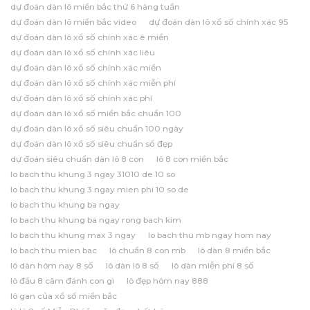
dự đoán dàn lô miền bắc thứ 6 hàng tuần
dự đoán dàn lô miền bắc video
dự đoán dàn lô xổ số chính xác 95
dự đoán dàn lô xổ số chính xác ê miền
dự đoán dàn lô xổ số chính xác liêu
dự đoán dàn lô xổ số chính xác miền
dự đoán dàn lô xổ số chính xác miễn phí
dự đoán dàn lô xổ số chính xác phí
dự đoán dàn lô xổ số miền bắc chuẩn 100
dự đoán dàn lô xổ số siêu chuẩn 100 ngày
dự đoán dàn lô xổ số siêu chuẩn số đẹp
dự đoán siêu chuẩn dàn lô 8 con
lô 8 con miền bắc
lo bach thu khung 3 ngay 31010 de 10 so
lo bach thu khung 3 ngay mien phi 10 so de
lo bach thu khung ba ngay
lo bach thu khung ba ngay rong bach kim
lo bach thu khung max 3 ngay
lo bach thu mb ngay hom nay
lo bach thu mien bac
lô chuẩn 8 con mb
lô dàn 8 miền bắc
lô dàn hôm nay 8 số
lô dàn lô 8 số
lô dàn miễn phí 8 số
lô đầu 8 câm đánh con gì
lô đẹp hôm nay 888
lô gan của xổ số miền bắc