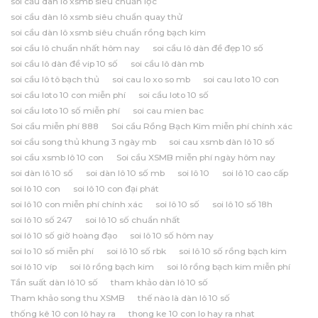
soi cầu dàn lô xsmb siêu chuẩn lộc
soi cầu dàn lô xsmb siêu chuẩn quay thử
soi cầu dàn lô xsmb siêu chuẩn rồng bạch kim
soi cầu lô chuẩn nhất hôm nay
soi cầu lô dàn đề đẹp 10 số
soi cầu lô dàn đề vip 10 số
soi cầu lô dàn mb
soi cầu lô tô bạch thủ
soi cau lo xo so mb
soi cau loto 10 con
soi cầu loto 10 con miễn phí
soi cầu loto 10 số
soi cầu loto 10 số miễn phí
soi cau mien bac
Soi cầu miễn phí 888
Soi cầu Rồng Bạch Kim miễn phí chính xác
soi cầu song thủ khung 3 ngày mb
soi cau xsmb dàn lô 10 số
soi cầu xsmb lô 10 con
Soi cầu XSMB miễn phí ngày hôm nay
soi dàn lô 10 số
soi dàn lô 10 số mb
soi lô 10
soi lô 10 cao cấp
soi lô 10 con
soi lô 10 con đại phát
soi lô 10 con miễn phí chính xác
soi lô 10 số
soi lô 10 số 18h
soi lô 10 số 247
soi lô 10 số chuẩn nhất
soi lô 10 số giờ hoàng đạo
soi lô 10 số hôm nay
soi lo 10 số miễn phí
soi lô 10 số rbk
soi lô 10 số rồng bạch kim
soi lô 10 víp
soi lô rồng bạch kim
soi lô rồng bạch kim miễn phí
Tần suất dàn lô 10 số
tham khảo dàn lô 10 số
Tham khảo song thu XSMB
thế nào là dàn lô 10 số
thống kê 10 con lô hay ra
thong ke 10 con lo hay ra nhat