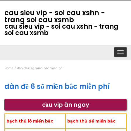
cau sieu vip - soi cau xshn -
trang soi cau xsmb
cau sieu vip - soi cau xshn - trang
soi cau xsmb
Toggle
navigat
Home
dàn đề 6 số miền bắc miễn phí
dàn đề 6 số miền bắc miễn phí
cầu vip ăn ngay
bạch thủ lô miền bắc
bạch thủ đề miền bắc