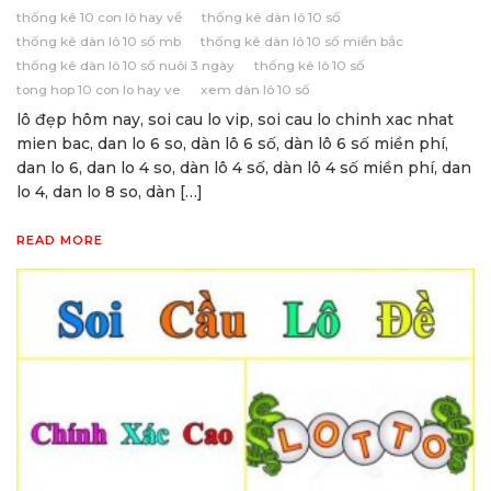
thống kê 10 con lô hay về
thống kê dàn lô 10 số
thống kê dàn lô 10 số mb
thống kê dàn lô 10 số miền bắc
thống kê dàn lô 10 số nuôi 3 ngày
thống kê lô 10 số
tong hop 10 con lo hay ve
xem dàn lô 10 số
lô đẹp hôm nay, soi cau lo vip, soi cau lo chinh xac nhat
mien bac, dan lo 6 so, dàn lô 6 số, dàn lô 6 số miền phí,
dan lo 6, dan lo 4 so, dàn lô 4 số, dàn lô 4 số miền phí, dan
lo 4, dan lo 8 so, dàn […]
READ MORE