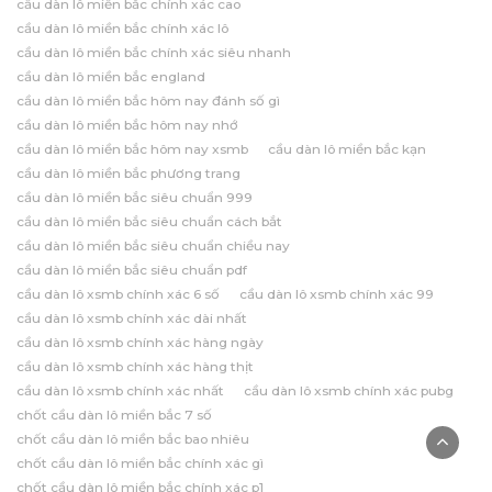
cầu dàn lô miền bắc chính xác cao
cầu dàn lô miền bắc chính xác lô
cầu dàn lô miền bắc chính xác siêu nhanh
cầu dàn lô miền bắc england
cầu dàn lô miền bắc hôm nay đánh số gì
cầu dàn lô miền bắc hôm nay nhớ
cầu dàn lô miền bắc hôm nay xsmb
cầu dàn lô miền bắc kạn
cầu dàn lô miền bắc phương trang
cầu dàn lô miền bắc siêu chuẩn 999
cầu dàn lô miền bắc siêu chuẩn cách bắt
cầu dàn lô miền bắc siêu chuẩn chiều nay
cầu dàn lô miền bắc siêu chuẩn pdf
cầu dàn lô xsmb chính xác 6 số
cầu dàn lô xsmb chính xác 99
cầu dàn lô xsmb chính xác dài nhất
cầu dàn lô xsmb chính xác hàng ngày
cầu dàn lô xsmb chính xác hàng thịt
cầu dàn lô xsmb chính xác nhất
cầu dàn lô xsmb chính xác pubg
chốt cầu dàn lô miền bắc 7 số
chốt cầu dàn lô miền bắc bao nhiêu
chốt cầu dàn lô miền bắc chính xác gì
chốt cầu dàn lô miền bắc chính xác p1