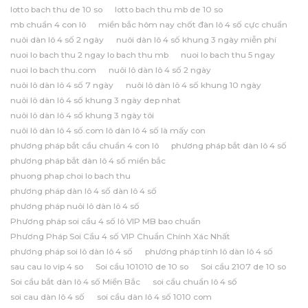
lotto bach thu de 10 so
lotto bach thu mb de 10 so
mb chuẩn 4 con lô
miền bắc hôm nay chốt đàn lô 4 số cực chuẩn
nuôi dàn lô 4 số 2 ngày
nuôi dàn lô 4 số khung 3 ngày miễn phí
nuoi lo bach thu 2 ngay lo bach thu mb
nuoi lo bach thu 5 ngay
nuoi lo bach thu.com
nuôi lô dàn lô 4 số 2 ngày
nuôi lô dàn lô 4 số 7 ngày
nuôi lô dàn lô 4 số khung 10 ngày
nuôi lô dàn lô 4 số khung 3 ngày dep nhat
nuôi lô dàn lô 4 số khung 3 ngày tôi
nuôi lô dàn lô 4 số.com lô dàn lô 4 số là mấy con
phương pháp bắt cầu chuẩn 4 con lô
phương pháp bắt dàn lô 4 số
phương pháp bắt dàn lô 4 số miền bắc
phuong phap choi lo bach thu
phương pháp dàn lô 4 số dàn lô 4 số
phương pháp nuôi lô dàn lô 4 số
Phương pháp soi cầu 4 số lô VIP MB bao chuẩn
Phương Pháp Soi Cầu 4 số VIP Chuẩn Chính Xác Nhất
phương pháp soi lô dàn lô 4 số
phương pháp tính lô dàn lô 4 số
sau cau lo vip 4 so
Soi cầu 101010 de 10 so
Soi cầu 2107 de 10 so
Soi cầu bắt dàn lô 4 số Miền Bắc
soi cầu chuẩn lô 4 số
soi cau dàn lô 4 số
soi cầu dàn lô 4 số 1010 com