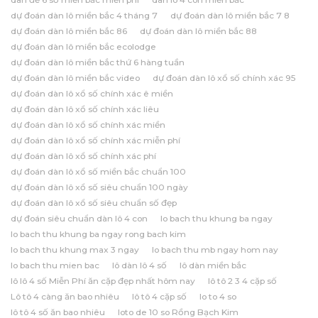
dự đoán dàn lô miền bắc 4 tháng 7
dự đoán dàn lô miền bắc 7 8
dự đoán dàn lô miền bắc 86
dự đoán dàn lô miền bắc 88
dự đoán dàn lô miền bắc ecolodge
dự đoán dàn lô miền bắc thứ 6 hàng tuần
dự đoán dàn lô miền bắc video
dự đoán dàn lô xổ số chính xác 95
dự đoán dàn lô xổ số chính xác ê miền
dự đoán dàn lô xổ số chính xác liêu
dự đoán dàn lô xổ số chính xác miền
dự đoán dàn lô xổ số chính xác miễn phí
dự đoán dàn lô xổ số chính xác phí
dự đoán dàn lô xổ số miền bắc chuẩn 100
dự đoán dàn lô xổ số siêu chuẩn 100 ngày
dự đoán dàn lô xổ số siêu chuẩn số đẹp
dự đoán siêu chuẩn dàn lô 4 con
lo bach thu khung ba ngay
lo bach thu khung ba ngay rong bach kim
lo bach thu khung max 3 ngay
lo bach thu mb ngay hom nay
lo bach thu mien bac
lô dàn lô 4 số
lô dàn miền bắc
lô lô 4 số Miễn Phí ăn cặp đẹp nhất hôm nay
lô tô 2 3 4 cặp số
Lô tô 4 càng ăn bao nhiêu
lô tô 4 cặp số
lo to 4 so
lô tô 4 số ăn bao nhiêu
loto de 10 so Rồng Bạch Kim