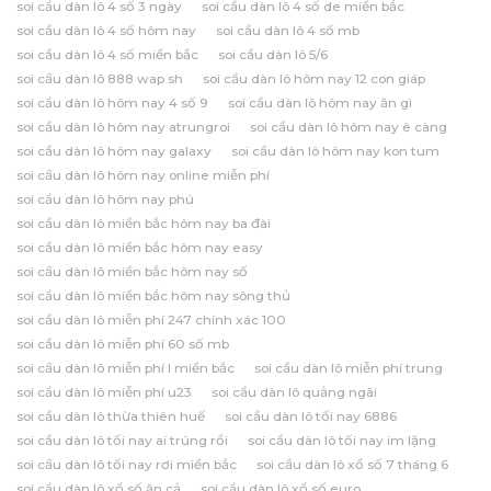
soi cầu dàn lô 4 số 3 ngày
soi cầu dàn lô 4 số de miền bắc
soi cầu dàn lô 4 số hôm nay
soi cầu dàn lô 4 số mb
soi cầu dàn lô 4 số miền bắc
soi cầu dàn lô 5/6
soi cầu dàn lô 888 wap sh
soi cầu dàn lô hôm nay 12 con giáp
soi cầu dàn lô hôm nay 4 số 9
soi cầu dàn lô hôm nay ăn gì
soi cầu dàn lô hôm nay atrungroi
soi cầu dàn lô hôm nay ê càng
soi cầu dàn lô hôm nay galaxy
soi cầu dàn lô hôm nay kon tum
soi cầu dàn lô hôm nay online miễn phí
soi cầu dàn lô hôm nay phú
soi cầu dàn lô miền bắc hôm nay ba đài
soi cầu dàn lô miền bắc hôm nay easy
soi cầu dàn lô miền bắc hôm nay số
soi cầu dàn lô miền bắc hôm nay sông thủ
soi cầu dàn lô miễn phí 247 chính xác 100
soi cầu dàn lô miễn phí 60 số mb
soi cầu dàn lô miễn phí l miền bắc
soi cầu dàn lô miễn phí trung
soi cầu dàn lô miễn phí u23
soi cầu dàn lô quảng ngãi
soi cầu dàn lô thừa thiên huế
soi cầu dàn lô tối nay 6886
soi cầu dàn lô tối nay ai trúng rồi
soi cầu dàn lô tối nay im lặng
soi cầu dàn lô tối nay rơi miền bắc
soi cầu dàn lô xổ số 7 tháng 6
soi cầu dàn lô xổ số ăn cả
soi cầu dàn lô xổ số euro