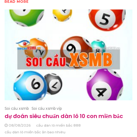
READ MORE
Soi cầu xsmb
Soi cầu xsmb víp
dự đoán siêu chuẩn dàn lô 10 con miền bắc
08/08/2026
cầu dàn lô miền bắc 888
cầu dàn lô miền bắc ăn bao nhiêu