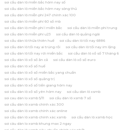
soi cầu dàn lô miền bắc hôm nay số
soi cầu dàn lô miền bắc hôm nay sông thủ
soi cầu dàn lô miễn phí 247 chính xác 100
soi cầu dàn lô miễn phí 60 số mb
soi cầu dàn lô miễn phí l miền bắc
soi cầu dàn lô miễn phí trung
soi cầu dàn lô miễn phí u23
soi cầu dàn lô quảng ngãi
soi cầu dàn lô thừa thiên huế
soi cầu dàn lô tối nay 6886
soi cầu dàn lô tối nay ai trúng rồi
soi cầu dàn lô tối nay im lặng
soi cầu dàn lô tối nay rơi miền bắc
soi cầu dàn lô xổ số 7 tháng 6
soi cầu dàn lô xổ số ăn cả
soi cầu dàn lô xổ số euro
soi cầu dàn lô xổ số huế
soi cầu dàn lô xổ số miền bắc yang chuẩn
soi cầu dàn lô xổ số quảng trị
soi cầu dàn lô xổ số tiền giang hôm nay
soi cầu dàn lô xổ số yên hôm nay
soi cầu dàn lô xsmb
soi cau dàn lo xsmb 5/11
soi cầu dàn lô xsmb 7 số
soi cầu dàn lô xsmb chính xác 300
soi cầu dàn lô xsmb chính xác online
soi cầu dàn lô xsmb chính xác xsmb
soi cầu dàn lô xsmb học
soi câu dàn lo xsmb khung max 2 ngay
soi cầu dàn lô xsmb siêu chuẩn chính xác nhất