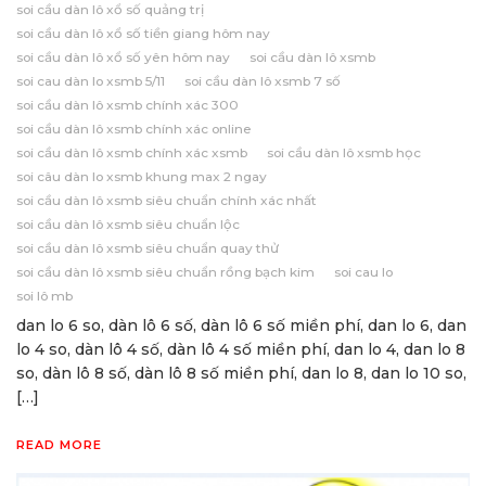
soi cầu dàn lô xổ số quảng trị
soi cầu dàn lô xổ số tiền giang hôm nay
soi cầu dàn lô xổ số yên hôm nay
soi cầu dàn lô xsmb
soi cau dàn lo xsmb 5/11
soi cầu dàn lô xsmb 7 số
soi cầu dàn lô xsmb chính xác 300
soi cầu dàn lô xsmb chính xác online
soi cầu dàn lô xsmb chính xác xsmb
soi cầu dàn lô xsmb học
soi câu dàn lo xsmb khung max 2 ngay
soi cầu dàn lô xsmb siêu chuẩn chính xác nhất
soi cầu dàn lô xsmb siêu chuẩn lộc
soi cầu dàn lô xsmb siêu chuẩn quay thử
soi cầu dàn lô xsmb siêu chuẩn rồng bạch kim
soi cau lo
soi lô mb
dan lo 6 so, dàn lô 6 số, dàn lô 6 số miền phí, dan lo 6, dan
lo 4 so, dàn lô 4 số, dàn lô 4 số miền phí, dan lo 4, dan lo 8
so, dàn lô 8 số, dàn lô 8 số miền phí, dan lo 8, dan lo 10 so,
[…]
READ MORE