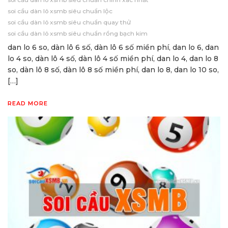
soi cầu dàn lô xsmb siêu chuẩn lộc
soi cầu dàn lô xsmb siêu chuẩn quay thử
soi cầu dàn lô xsmb siêu chuẩn rồng bạch kim
dan lo 6 so, dàn lô 6 số, dàn lô 6 số miền phí, dan lo 6, dan
lo 4 so, dàn lô 4 số, dàn lô 4 số miền phí, dan lo 4, dan lo 8
so, dàn lô 8 số, dàn lô 8 số miền phí, dan lo 8, dan lo 10 so,
[…]
READ MORE