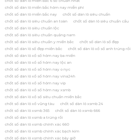
chốt số dàn lô miền bắc 6 số chuẩn nhất
chốt số dàn lô miền bắc hôm nay miễn phí
chốt số dàn lô miền bắc nay
chốt số dàn lô siêu chuẩn
chốt số dàn lô siêu chuẩn an toàn
chốt số dàn lô siêu chuẩn cầu
chốt số dàn lô siêu chuẩn lộc
chốt số dàn lô siêu chuẩn quảng nam
chốt số dàn lô siêu chuẩn y miền bắc
chốt số dàn lô số đẹp
chốt số dàn lô số đẹp miền bắc
chốt số dàn lô xổ số anh trúng rồi
chốt số dàn lô xổ số hôm nay ba miền
chốt số dàn lô xổ số hôm nay lộc an
chốt số dàn lô xổ số hôm nay o nyc
chốt số dàn lô xổ số hôm nay vina24h
chốt số dàn lô xổ số hôm nay vip
chốt số dàn lô xổ số hôm nay xsmb
chốt số dàn lô xổ số siêu chuẩn miền bắc
chốt số dàn lô xổ vũng tàu
chốt số dàn lô xsmb 24
chốt số dàn lô xsmb 365
chốt số dàn lô xsmb 666
chốt số dàn lô xsmb a trúng rồi
chốt số dàn lô xsmb chính xác 660
chốt số dàn lô xsmb chính xác bạch kim
chốt số dàn lô xsmb chính xác bây giờ