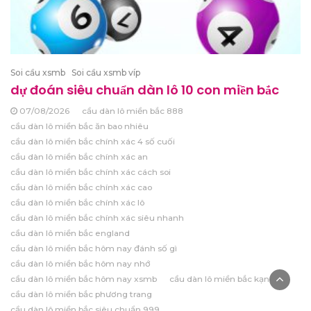
Soi cầu xsmb
Soi cầu xsmb víp
dự đoán siêu chuẩn dàn lô 10 con miền bắc
07/08/2026
cầu dàn lô miền bắc 888
cầu dàn lô miền bắc ăn bao nhiêu
cầu dàn lô miền bắc chính xác 4 số cuối
cầu dàn lô miền bắc chính xác an
cầu dàn lô miền bắc chính xác cách soi
cầu dàn lô miền bắc chính xác cao
cầu dàn lô miền bắc chính xác lô
cầu dàn lô miền bắc chính xác siêu nhanh
cầu dàn lô miền bắc england
cầu dàn lô miền bắc hôm nay đánh số gì
cầu dàn lô miền bắc hôm nay nhớ
cầu dàn lô miền bắc hôm nay xsmb
cầu dàn lô miền bắc kạn
cầu dàn lô miền bắc phương trang
cầu dàn lô miền bắc siêu chuẩn 999