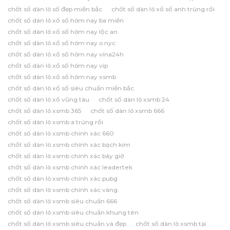
chốt số dàn lô số đẹp miền bắc
chốt số dàn lô xổ số anh trúng rồi
chốt số dàn lô xổ số hôm nay ba miền
chốt số dàn lô xổ số hôm nay lộc an
chốt số dàn lô xổ số hôm nay o nyc
chốt số dàn lô xổ số hôm nay vina24h
chốt số dàn lô xổ số hôm nay vip
chốt số dàn lô xổ số hôm nay xsmb
chốt số dàn lô xổ số siêu chuẩn miền bắc
chốt số dàn lô xổ vũng tàu
chốt số dàn lô xsmb 24
chốt số dàn lô xsmb 365
chốt số dàn lô xsmb 666
chốt số dàn lô xsmb a trúng rồi
chốt số dàn lô xsmb chính xác 660
chốt số dàn lô xsmb chính xác bạch kim
chốt số dàn lô xsmb chính xác bây giờ
chốt số dàn lô xsmb chính xác leadertek
chốt số dàn lô xsmb chính xác pubg
chốt số dàn lô xsmb chính xác vàng
chốt số dàn lô xsmb siêu chuẩn 666
chốt số dàn lô xsmb siêu chuẩn khung tên
chốt số dàn lô xsmb siêu chuẩn và đẹp
chốt số dàn lô xsmb tại