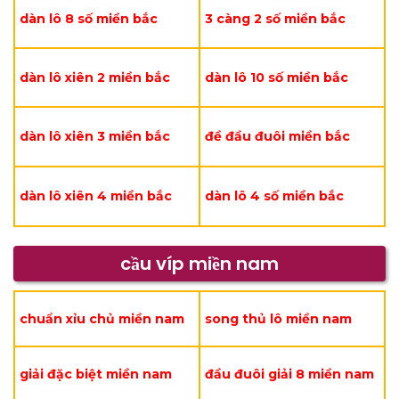
dàn lô 8 số miền bắc
3 càng 2 số miền bắc
dàn lô xiên 2 miền bắc
dàn lô 10 số miền bắc
dàn lô xiên 3 miền bắc
đề đầu đuôi miền bắc
dàn lô xiên 4 miền bắc
dàn lô 4 số miền bắc
cầu víp miền nam
chuẩn xỉu chủ miền nam
song thủ lô miền nam
giải đặc biệt miền nam
đầu đuôi giải 8 miền nam