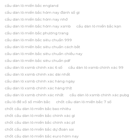
cầu dàn lô miền bắc england
cầu dàn lô miền bắc hôm nay đánh số gì
cầu dàn lô miền bắc hôm nay nhớ
cầu dàn lô miền bắc hôm nay xsmb
cầu dàn lô miền bắc kạn
cầu dàn lô miền bắc phương trang
cầu dàn lô miền bắc siêu chuẩn 999
cầu dàn lô miền bắc siêu chuẩn cách bắt
cầu dàn lô miền bắc siêu chuẩn chiều nay
cầu dàn lô miền bắc siêu chuẩn pdf
cầu dàn lô xsmb chính xác 6 số
cầu dàn lô xsmb chính xác 99
cầu dàn lô xsmb chính xác dài nhất
cầu dàn lô xsmb chính xác hàng ngày
cầu dàn lô xsmb chính xác hàng thịt
cầu dàn lô xsmb chính xác nhất
cầu dàn lô xsmb chính xác pubg
cầu lô đề xổ số miền bắc
chốt cầu dàn lô miền bắc 7 số
chốt cầu dàn lô miền bắc bao nhiêu
chốt cầu dàn lô miền bắc chính xác gì
chốt cầu dàn lô miền bắc chính xác p1
chốt cầu dàn lô miền bắc dự đoán soi
chốt cầu dàn lô miền bắc euro hôm nay