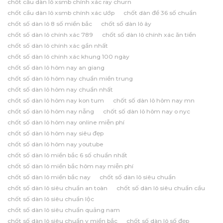
chốt cầu dàn lô xsmb chính xác ray churn
chốt cầu dàn lô xsmb chính xác ướp
chốt dàn đề 36 số chuẩn
chốt số dàn lô 8 số miền bắc
chốt số dàn lô ây
chốt số dàn lô chính xác 789
chốt số dàn lô chính xác ăn tiền
chốt số dàn lô chính xác gần nhất
chốt số dàn lô chính xác khung 100 ngày
chốt số dàn lô hôm nay an giang
chốt số dàn lô hôm nay chuẩn miền trung
chốt số dàn lô hôm nay chuẩn nhất
chốt số dàn lô hôm nay kon tum
chốt số dàn lô hôm nay mn
chốt số dàn lô hôm nay nẵng
chốt số dàn lô hôm nay o nyc
chốt số dàn lô hôm nay online miễn phí
chốt số dàn lô hôm nay siêu đẹp
chốt số dàn lô hôm nay youtube
chốt số dàn lô miền bắc 6 số chuẩn nhất
chốt số dàn lô miền bắc hôm nay miễn phí
chốt số dàn lô miền bắc nay
chốt số dàn lô siêu chuẩn
chốt số dàn lô siêu chuẩn an toàn
chốt số dàn lô siêu chuẩn cầu
chốt số dàn lô siêu chuẩn lộc
chốt số dàn lô siêu chuẩn quảng nam
chốt số dàn lô siêu chuẩn y miền bắc
chốt số dàn lô số đẹp