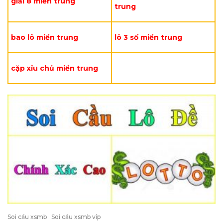
giải 8 miền trung
trung
bao lô miền trung
lô 3 số miền trung
cặp xỉu chủ miền trung
Soi cầu xsmb
Soi cầu xsmb víp