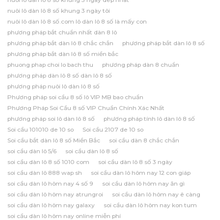
nuôi lô dàn lô 8 số khung 3 ngày tôi
nuôi lô dàn lô 8 số.com lô dàn lô 8 số là mấy con
phương pháp bắt chuẩn nhất dàn 8 lô
phương pháp bắt dàn lô 8 chắc chắn
phương pháp bắt dàn lô 8 số
phương pháp bắt dàn lô 8 số miền bắc
phuong phap choi lo bach thu
phương pháp dàn 8 chuẩn
phương pháp dàn lô 8 số dàn lô 8 số
phương pháp nuôi lô dàn lô 8 số
Phương pháp soi cầu 8 số lô VIP MB bao chuẩn
Phương Pháp Soi Cầu 8 số VIP Chuẩn Chính Xác Nhất
phương pháp soi lô dàn lô 8 số
phương pháp tính lô dàn lô 8 số
Soi cầu 101010 de 10 so
Soi cầu 2107 de 10 so
Soi cầu bắt dàn lô 8 số Miền Bắc
soi cầu dàn 8 chắc chắn
soi cầu dàn lô 5/6
soi cầu dàn lô 8 số
soi cầu dàn lô 8 số 1010 com
soi cầu dàn lô 8 số 3 ngày
soi cầu dàn lô 888 wap sh
soi cầu dàn lô hôm nay 12 con giáp
soi cầu dàn lô hôm nay 4 số 9
soi cầu dàn lô hôm nay ăn gì
soi cầu dàn lô hôm nay atrungroi
soi cầu dàn lô hôm nay ê càng
soi cầu dàn lô hôm nay galaxy
soi cầu dàn lô hôm nay kon tum
soi cầu dàn lô hôm nay online miễn phí