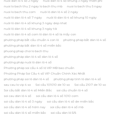
nuôi dàn lô 4 số 2 ngày
nuôi dàn lô 4 số khung 3 ngày miễn phí
nuoi lo bach thu 2 ngay lo bach thu mb
nuoi lo bach thu 5 ngay
nuoi lo bach thu.com
nuôi lô dàn lô 4 số 2 ngày
nuôi lô dàn lô 4 số 7 ngày
nuôi lô dàn lô 4 số khung 10 ngày
nuôi lô dàn lô 4 số khung 3 ngày dep nhat
nuôi lô dàn lô 4 số khung 3 ngày tôi
nuôi lô dàn lô 4 số.com lô dàn lô 4 số là mấy con
phương pháp bắt cầu chuẩn 4 con lô
phương pháp bắt dàn lô 4 số
phương pháp bắt dàn lô 4 số miền bắc
phuong phap choi lo bach thu
phương pháp dàn lô 4 số dàn lô 4 số
phương pháp nuôi lô dàn lô 4 số
Phương pháp soi cầu 4 số lô VIP MB bao chuẩn
Phương Pháp Soi Cầu 4 số VIP Chuẩn Chính Xác Nhất
phương pháp soi lô dàn lô 4 số
phương pháp tính lô dàn lô 4 số
sau cau lo vip 4 so
Soi cầu 101010 de 10 so
Soi cầu 2107 de 10 so
Soi cầu bắt dàn lô 4 số Miền Bắc
soi cầu chuẩn lô 4 số
soi cau dàn lô 4 số
soi cầu dàn lô 4 số 1010 com
soi cầu dàn lô 4 số 3 ngày
soi cầu dàn lô 4 số de miền bắc
soi cầu dàn lô 4 số hôm nay
soi cầu dàn lô 4 số mb
soi cầu dàn lô 4 số miền bắc
soi cầu dàn lô 5/6