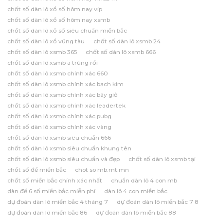
chốt số dàn lô xổ số hôm nay vip
chốt số dàn lô xổ số hôm nay xsmb
chốt số dàn lô xổ số siêu chuẩn miền bắc
chốt số dàn lô xổ vũng tàu
chốt số dàn lô xsmb 24
chốt số dàn lô xsmb 365
chốt số dàn lô xsmb 666
chốt số dàn lô xsmb a trúng rồi
chốt số dàn lô xsmb chính xác 660
chốt số dàn lô xsmb chính xác bạch kim
chốt số dàn lô xsmb chính xác bây giờ
chốt số dàn lô xsmb chính xác leadertek
chốt số dàn lô xsmb chính xác pubg
chốt số dàn lô xsmb chính xác vàng
chốt số dàn lô xsmb siêu chuẩn 666
chốt số dàn lô xsmb siêu chuẩn khung tên
chốt số dàn lô xsmb siêu chuẩn và đẹp
chốt số dàn lô xsmb tại
chốt số đề miền bắc
chot so mb.mt.mn
chốt số miền bắc chính xác nhất
chuẩn dàn lô 4 con mb
dàn đề 6 số miền bắc miễn phí
dàn lô 4 con miền bắc
dự đoán dàn lô miền bắc 4 tháng 7
dự đoán dàn lô miền bắc 7 8
dự đoán dàn lô miền bắc 86
dự đoán dàn lô miền bắc 88