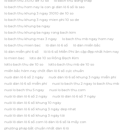
lo bach thu 31010 de 10 so
lo bach thu dong thap
lo bach thu hom nay la con gi dàn lô 6 số là sao
lo bach thu khung 3 ngay 31010 de 10 so
lo bach thu khung 3 ngay mien phi 10 so de
lo bach thu khung ba ngay
lo bach thu khung ba ngay rong bach kim
lo bach thu khung max 3 ngay
lo bach thu mb ngay hom nay
lo bach thu mien bac
lô dàn lô 6 số
lô dàn miền bắc
lô dàn miễn phí 6 số
lô lô 6 số Miễn Phí ăn cặp đẹp nhất hôm nay
lo mien bac
loto de 10 so Rồng Bạch Kim
lotto bach thu de 10 so
lotto bach thu mb de 10 so
miền bắc hôm nay chốt đàn lô 6 số cực chuẩn
nuôi dàn lô 6 số 2 ngày
nuôi dàn lô 6 số khung 3 ngày miễn phí
nuôi dàn lô 6 số miễn phí
nuoi lo bach thu 2 ngay lo bach thu mb
nuoi lo bach thu 5 ngay
nuoi lo bach thu.com
nuôi lô dàn lô 6 số 2 ngày
nuôi lô dàn lô 6 số 7 ngày
nuôi lô dàn lô 6 số khung 10 ngày
nuôi lô dàn lô 6 số khung 3 ngày dep nhat
nuôi lô dàn lô 6 số khung 3 ngày tôi
nuôi lô dàn lô 6 số.com lô dàn lô 6 số là mấy con
phương pháp bắt chuẩn nhất dàn 6 lô