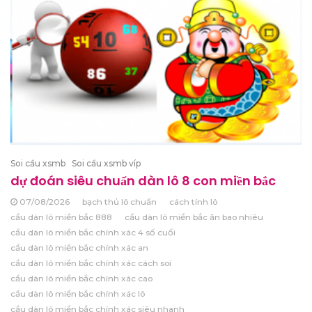
Soi cầu xsmb
Soi cầu xsmb víp
dự đoán siêu chuẩn dàn lô 8 con miền bắc
07/08/2026
bạch thủ lô chuẩn
cách tính lô
cầu dàn lô miền bắc 888
cầu dàn lô miền bắc ăn bao nhiêu
cầu dàn lô miền bắc chính xác 4 số cuối
cầu dàn lô miền bắc chính xác an
cầu dàn lô miền bắc chính xác cách soi
cầu dàn lô miền bắc chính xác cao
cầu dàn lô miền bắc chính xác lô
cầu dàn lô miền bắc chính xác siêu nhanh