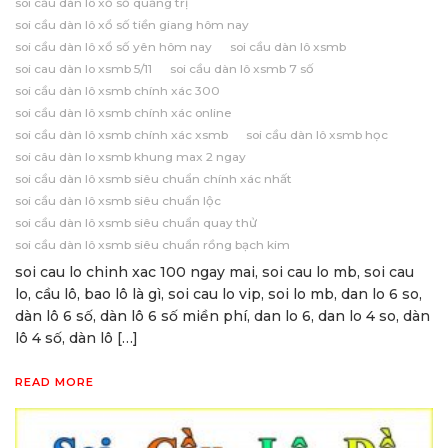
soi cầu dàn lô xổ số quảng trị
soi cầu dàn lô xổ số tiền giang hôm nay
soi cầu dàn lô xổ số yên hôm nay
soi cầu dàn lô xsmb
soi cau dàn lo xsmb 5/11
soi cầu dàn lô xsmb 7 số
soi cầu dàn lô xsmb chính xác 300
soi cầu dàn lô xsmb chính xác online
soi cầu dàn lô xsmb chính xác xsmb
soi cầu dàn lô xsmb học
soi câu dàn lo xsmb khung max 2 ngay
soi cầu dàn lô xsmb siêu chuẩn chính xác nhất
soi cầu dàn lô xsmb siêu chuẩn lộc
soi cầu dàn lô xsmb siêu chuẩn quay thử
soi cầu dàn lô xsmb siêu chuẩn rồng bạch kim
soi cau lo chinh xac 100 ngay mai, soi cau lo mb, soi cau
lo, cầu lô, bao lô là gì, soi cau lo vip, soi lo mb, dan lo 6 so,
dàn lô 6 số, dàn lô 6 số miền phí, dan lo 6, dan lo 4 so, dàn
lô 4 số, dàn lô […]
READ MORE