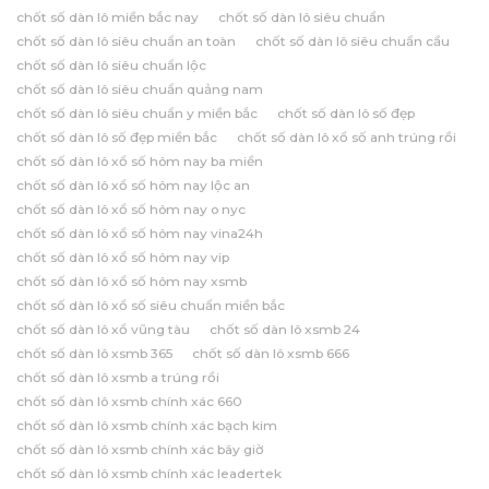
chốt số dàn lô miền bắc nay
chốt số dàn lô siêu chuẩn
chốt số dàn lô siêu chuẩn an toàn
chốt số dàn lô siêu chuẩn cầu
chốt số dàn lô siêu chuẩn lộc
chốt số dàn lô siêu chuẩn quảng nam
chốt số dàn lô siêu chuẩn y miền bắc
chốt số dàn lô số đẹp
chốt số dàn lô số đẹp miền bắc
chốt số dàn lô xổ số anh trúng rồi
chốt số dàn lô xổ số hôm nay ba miền
chốt số dàn lô xổ số hôm nay lộc an
chốt số dàn lô xổ số hôm nay o nyc
chốt số dàn lô xổ số hôm nay vina24h
chốt số dàn lô xổ số hôm nay vip
chốt số dàn lô xổ số hôm nay xsmb
chốt số dàn lô xổ số siêu chuẩn miền bắc
chốt số dàn lô xổ vũng tàu
chốt số dàn lô xsmb 24
chốt số dàn lô xsmb 365
chốt số dàn lô xsmb 666
chốt số dàn lô xsmb a trúng rồi
chốt số dàn lô xsmb chính xác 660
chốt số dàn lô xsmb chính xác bạch kim
chốt số dàn lô xsmb chính xác bây giờ
chốt số dàn lô xsmb chính xác leadertek