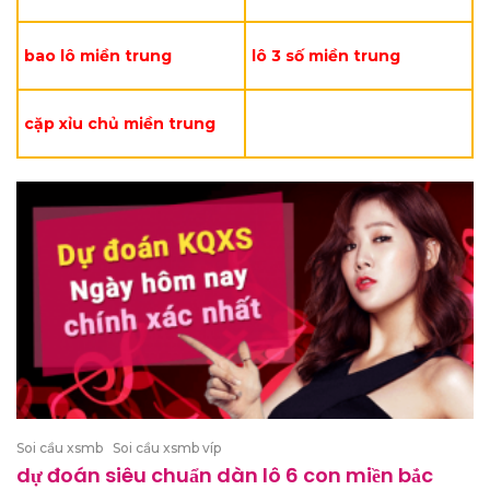
bao lô miền trung
lô 3 số miền trung
cặp xỉu chủ miền trung
Soi cầu xsmb
Soi cầu xsmb víp
dự đoán siêu chuẩn dàn lô 6 con miền bắc