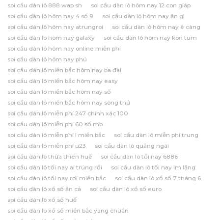
soi cầu dàn lô 888 wap sh
soi cầu dàn lô hôm nay 12 con giáp
soi cầu dàn lô hôm nay 4 số 9
soi cầu dàn lô hôm nay ăn gì
soi cầu dàn lô hôm nay atrungroi
soi cầu dàn lô hôm nay ê càng
soi cầu dàn lô hôm nay galaxy
soi cầu dàn lô hôm nay kon tum
soi cầu dàn lô hôm nay online miễn phí
soi cầu dàn lô hôm nay phú
soi cầu dàn lô miền bắc hôm nay ba đài
soi cầu dàn lô miền bắc hôm nay easy
soi cầu dàn lô miền bắc hôm nay số
soi cầu dàn lô miền bắc hôm nay sông thủ
soi cầu dàn lô miễn phí 247 chính xác 100
soi cầu dàn lô miễn phí 60 số mb
soi cầu dàn lô miễn phí l miền bắc
soi cầu dàn lô miễn phí trung
soi cầu dàn lô miễn phí u23
soi cầu dàn lô quảng ngãi
soi cầu dàn lô thừa thiên huế
soi cầu dàn lô tối nay 6886
soi cầu dàn lô tối nay ai trúng rồi
soi cầu dàn lô tối nay im lặng
soi cầu dàn lô tối nay rơi miền bắc
soi cầu dàn lô xổ số 7 tháng 6
soi cầu dàn lô xổ số ăn cả
soi cầu dàn lô xổ số euro
soi cầu dàn lô xổ số huế
soi cầu dàn lô xổ số miền bắc yang chuẩn