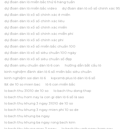
dự đoán dàn lô miền bắc thứ 6 hàng tuần
dự đoán dàn lô miền bắc video
dự đoán dàn lô xổ số chính xác 95
dự đoán dàn lô xổ số chính xác ê miền
dự đoán dàn lô xổ số chính xác liêu
dự đoán dàn lô xổ số chính xác miền
dự đoán dàn lô xổ số chính xác miễn phí
dự đoán dàn lô xổ số chính xác phí
dự đoán dàn lô xổ số miền bắc chuẩn 100
dự đoán dàn lô xổ số siêu chuẩn 100 ngày
dự đoán dàn lô xổ số siêu chuẩn số đẹp
dự đoán siêu chuẩn dàn lô 6 con
hướng dẫn bắt cầu lô
kinh nghiệm đánh dàn lô 6 số miền bắc siêu chuẩn
kinh nghiệm soi dàn lô 6
kqxsmb plus lô dàn lô 6 số
lbt de 10 so mien bac
lô 6 con miền bắc
lo bach thu 31010 de 10 so
lo bach thu dong thap
lo bach thu hom nay la con gi dàn lô 6 số là sao
lo bach thu khung 3 ngay 31010 de 10 so
lo bach thu khung 3 ngay mien phi 10 so de
lo bach thu khung ba ngay
lo bach thu khung ba ngay rong bach kim
lo bach thu khung max 3 ngay
lo bach thu mb ngay hom nay