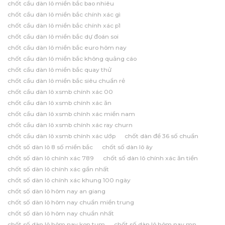
chốt cầu dàn lô miền bắc bao nhiêu
chốt cầu dàn lô miền bắc chính xác gì
chốt cầu dàn lô miền bắc chính xác p1
chốt cầu dàn lô miền bắc dự đoán soi
chốt cầu dàn lô miền bắc euro hôm nay
chốt cầu dàn lô miền bắc không quảng cáo
chốt cầu dàn lô miền bắc quay thử
chốt cầu dàn lô miền bắc siêu chuẩn rẻ
chốt cầu dàn lô xsmb chính xác 00
chốt cầu dàn lô xsmb chính xác ăn
chốt cầu dàn lô xsmb chính xác miền nam
chốt cầu dàn lô xsmb chính xác ray churn
chốt cầu dàn lô xsmb chính xác ướp
chốt dàn đề 36 số chuẩn
chốt số dàn lô 8 số miền bắc
chốt số dàn lô ây
chốt số dàn lô chính xác 789
chốt số dàn lô chính xác ăn tiền
chốt số dàn lô chính xác gần nhất
chốt số dàn lô chính xác khung 100 ngày
chốt số dàn lô hôm nay an giang
chốt số dàn lô hôm nay chuẩn miền trung
chốt số dàn lô hôm nay chuẩn nhất
chốt số dàn lô hôm nay kon tum
chốt số dàn lô hôm nay mn