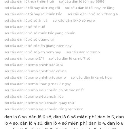
soi cầu dàn lô thừa thiên huế
soi cầu dàn lô tối nay 6886
soi cầu dàn lô tối nay ai trúng rồi
soi cầu dàn lô tối nay im lặng
soi cầu dàn lô tối nay rơi miền bắc
soi cầu dàn lô xổ số 7 tháng 6
soi cầu dàn lô xổ số ăn cả
soi cầu dàn lô xổ số euro
soi cầu dàn lô xổ số huế
soi cầu dàn lô xổ số miền bắc yang chuẩn
soi cầu dàn lô xổ số quảng trị
soi cầu dàn lô xổ số tiền giang hôm nay
soi cầu dàn lô xổ số yên hôm nay
soi cầu dàn lô xsmb
soi cau dàn lo xsmb 5/11
soi cầu dàn lô xsmb 7 số
soi cầu dàn lô xsmb chính xác 300
soi cầu dàn lô xsmb chính xác online
soi cầu dàn lô xsmb chính xác xsmb
soi cầu dàn lô xsmb học
soi câu dàn lo xsmb khung max 2 ngay
soi cầu dàn lô xsmb siêu chuẩn chính xác nhất
soi cầu dàn lô xsmb siêu chuẩn lộc
soi cầu dàn lô xsmb siêu chuẩn quay thử
soi cầu dàn lô xsmb siêu chuẩn rồng bạch kim
dan lo 6 so, dàn lô 6 số, dàn lô 6 số miền phí, dan lo 6, dan
lo 4 so, dàn lô 4 số, dàn lô 4 số miền phí, dan lo 4, dan lo 8