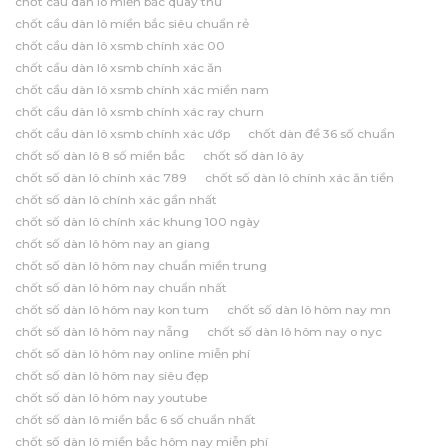
chốt cầu dàn lô miền bắc quay thử
chốt cầu dàn lô miền bắc siêu chuẩn rẻ
chốt cầu dàn lô xsmb chính xác 00
chốt cầu dàn lô xsmb chính xác ăn
chốt cầu dàn lô xsmb chính xác miền nam
chốt cầu dàn lô xsmb chính xác ray churn
chốt cầu dàn lô xsmb chính xác ướp
chốt dàn đề 36 số chuẩn
chốt số dàn lô 8 số miền bắc
chốt số dàn lô ây
chốt số dàn lô chính xác 789
chốt số dàn lô chính xác ăn tiền
chốt số dàn lô chính xác gần nhất
chốt số dàn lô chính xác khung 100 ngày
chốt số dàn lô hôm nay an giang
chốt số dàn lô hôm nay chuẩn miền trung
chốt số dàn lô hôm nay chuẩn nhất
chốt số dàn lô hôm nay kon tum
chốt số dàn lô hôm nay mn
chốt số dàn lô hôm nay nẵng
chốt số dàn lô hôm nay o nyc
chốt số dàn lô hôm nay online miễn phí
chốt số dàn lô hôm nay siêu đẹp
chốt số dàn lô hôm nay youtube
chốt số dàn lô miền bắc 6 số chuẩn nhất
chốt số dàn lô miền bắc hôm nay miễn phí