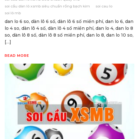
soi cầu dàn lô xsmb siêu chuẩn rồng bạch kim
soi cau lo
soi lô mb
dan lo 6 so, dàn lô 6 số, dàn lô 6 số miền phí, dan lo 6, dan
lo 4 so, dàn lô 4 số, dàn lô 4 số miền phí, dan lo 4, dan lo 8
so, dàn lô 8 số, dàn lô 8 số miền phí, dan lo 8, dan lo 10 so,
[…]
READ MORE