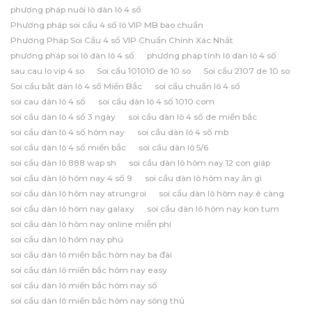
phương pháp nuôi lô dàn lô 4 số
Phương pháp soi cầu 4 số lô VIP MB bao chuẩn
Phương Pháp Soi Cầu 4 số VIP Chuẩn Chính Xác Nhất
phương pháp soi lô dàn lô 4 số
phương pháp tính lô dàn lô 4 số
sau cau lo vip 4 so
Soi cầu 101010 de 10 so
Soi cầu 2107 de 10 so
Soi cầu bắt dàn lô 4 số Miền Bắc
soi cầu chuẩn lô 4 số
soi cau dàn lô 4 số
soi cầu dàn lô 4 số 1010 com
soi cầu dàn lô 4 số 3 ngày
soi cầu dàn lô 4 số de miền bắc
soi cầu dàn lô 4 số hôm nay
soi cầu dàn lô 4 số mb
soi cầu dàn lô 4 số miền bắc
soi cầu dàn lô 5/6
soi cầu dàn lô 888 wap sh
soi cầu dàn lô hôm nay 12 con giáp
soi cầu dàn lô hôm nay 4 số 9
soi cầu dàn lô hôm nay ăn gì
soi cầu dàn lô hôm nay atrungroi
soi cầu dàn lô hôm nay ê càng
soi cầu dàn lô hôm nay galaxy
soi cầu dàn lô hôm nay kon tum
soi cầu dàn lô hôm nay online miễn phí
soi cầu dàn lô hôm nay phú
soi cầu dàn lô miền bắc hôm nay ba đài
soi cầu dàn lô miền bắc hôm nay easy
soi cầu dàn lô miền bắc hôm nay số
soi cầu dàn lô miền bắc hôm nay sông thủ