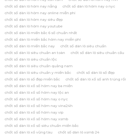
chốt số dàn lô hôm nay nẵng
chốt số dàn lô hôm nay o nyc
chốt số dàn lô hôm nay online miễn phí
chốt số dàn lô hôm nay siêu đẹp
chốt số dàn lô hôm nay youtube
chốt số dàn lô miền bắc 6 số chuẩn nhất
chốt số dàn lô miền bắc hôm nay miễn phí
chốt số dàn lô miền bắc nay
chốt số dàn lô siêu chuẩn
chốt số dàn lô siêu chuẩn an toàn
chốt số dàn lô siêu chuẩn cầu
chốt số dàn lô siêu chuẩn lộc
chốt số dàn lô siêu chuẩn quảng nam
chốt số dàn lô siêu chuẩn y miền bắc
chốt số dàn lô số đẹp
chốt số dàn lô số đẹp miền bắc
chốt số dàn lô xổ số anh trúng rồi
chốt số dàn lô xổ số hôm nay ba miền
chốt số dàn lô xổ số hôm nay lộc an
chốt số dàn lô xổ số hôm nay o nyc
chốt số dàn lô xổ số hôm nay vina24h
chốt số dàn lô xổ số hôm nay vip
chốt số dàn lô xổ số hôm nay xsmb
chốt số dàn lô xổ số siêu chuẩn miền bắc
chốt số dàn lô xổ vũng tàu
chốt số dàn lô xsmb 24