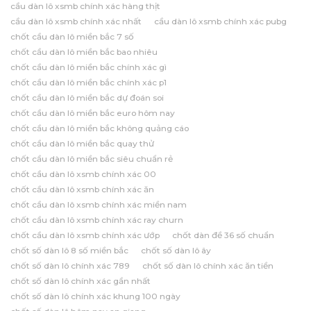
cầu dàn lô xsmb chính xác hàng thịt
cầu dàn lô xsmb chính xác nhất
cầu dàn lô xsmb chính xác pubg
chốt cầu dàn lô miền bắc 7 số
chốt cầu dàn lô miền bắc bao nhiêu
chốt cầu dàn lô miền bắc chính xác gì
chốt cầu dàn lô miền bắc chính xác p1
chốt cầu dàn lô miền bắc dự đoán soi
chốt cầu dàn lô miền bắc euro hôm nay
chốt cầu dàn lô miền bắc không quảng cáo
chốt cầu dàn lô miền bắc quay thử
chốt cầu dàn lô miền bắc siêu chuẩn rẻ
chốt cầu dàn lô xsmb chính xác 00
chốt cầu dàn lô xsmb chính xác ăn
chốt cầu dàn lô xsmb chính xác miền nam
chốt cầu dàn lô xsmb chính xác ray churn
chốt cầu dàn lô xsmb chính xác ướp
chốt dàn đề 36 số chuẩn
chốt số dàn lô 8 số miền bắc
chốt số dàn lô ây
chốt số dàn lô chính xác 789
chốt số dàn lô chính xác ăn tiền
chốt số dàn lô chính xác gần nhất
chốt số dàn lô chính xác khung 100 ngày