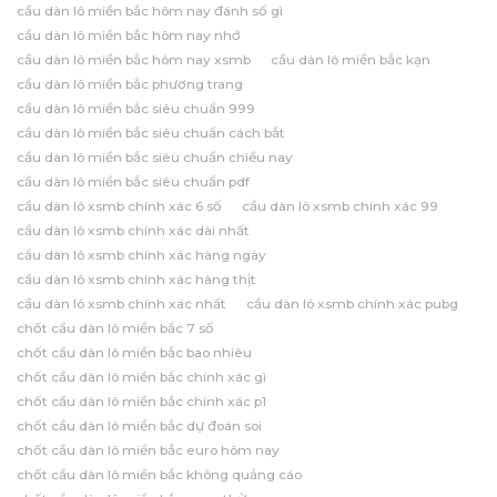
cầu dàn lô miền bắc hôm nay đánh số gì
cầu dàn lô miền bắc hôm nay nhớ
cầu dàn lô miền bắc hôm nay xsmb
cầu dàn lô miền bắc kạn
cầu dàn lô miền bắc phương trang
cầu dàn lô miền bắc siêu chuẩn 999
cầu dàn lô miền bắc siêu chuẩn cách bắt
cầu dàn lô miền bắc siêu chuẩn chiều nay
cầu dàn lô miền bắc siêu chuẩn pdf
cầu dàn lô xsmb chính xác 6 số
cầu dàn lô xsmb chính xác 99
cầu dàn lô xsmb chính xác dài nhất
cầu dàn lô xsmb chính xác hàng ngày
cầu dàn lô xsmb chính xác hàng thịt
cầu dàn lô xsmb chính xác nhất
cầu dàn lô xsmb chính xác pubg
chốt cầu dàn lô miền bắc 7 số
chốt cầu dàn lô miền bắc bao nhiêu
chốt cầu dàn lô miền bắc chính xác gì
chốt cầu dàn lô miền bắc chính xác p1
chốt cầu dàn lô miền bắc dự đoán soi
chốt cầu dàn lô miền bắc euro hôm nay
chốt cầu dàn lô miền bắc không quảng cáo