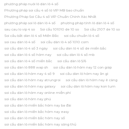
phương pháp nuôi lô dàn lô 4 số
Phương pháp soi cầu 4 số lô VIP MB bao chuẩn
Phương Pháp Soi Cầu 4 số VIP Chuẩn Chính Xác Nhất
phương pháp soi lô dàn lô 4 số
phương pháp tính lô dàn lô 4 số
sau cau lo vip 4 so
Soi cầu 101010 de 10 so
Soi cầu 2107 de 10 so
Soi cầu bắt dàn lô 4 số Miền Bắc
soi cầu chuẩn lô 4 số
soi cau dàn lô 4 số
soi cầu dàn lô 4 số 1010 com
soi cầu dàn lô 4 số 3 ngày
soi cầu dàn lô 4 số de miền bắc
soi cầu dàn lô 4 số hôm nay
soi cầu dàn lô 4 số mb
soi cầu dàn lô 4 số miền bắc
soi cầu dàn lô 5/6
soi cầu dàn lô 888 wap sh
soi cầu dàn lô hôm nay 12 con giáp
soi cầu dàn lô hôm nay 4 số 9
soi cầu dàn lô hôm nay ăn gì
soi cầu dàn lô hôm nay atrungroi
soi cầu dàn lô hôm nay ê càng
soi cầu dàn lô hôm nay galaxy
soi cầu dàn lô hôm nay kon tum
soi cầu dàn lô hôm nay online miễn phí
soi cầu dàn lô hôm nay phú
soi cầu dàn lô miền bắc hôm nay ba đài
soi cầu dàn lô miền bắc hôm nay easy
soi cầu dàn lô miền bắc hôm nay số
soi cầu dàn lô miền bắc hôm nay sông thủ