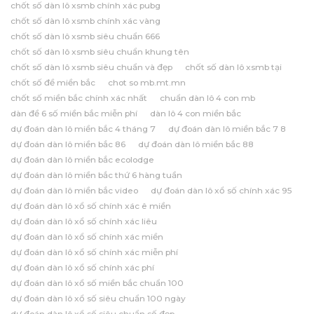
chốt số dàn lô xsmb chính xác pubg
chốt số dàn lô xsmb chính xác vàng
chốt số dàn lô xsmb siêu chuẩn 666
chốt số dàn lô xsmb siêu chuẩn khung tên
chốt số dàn lô xsmb siêu chuẩn và đẹp
chốt số dàn lô xsmb tại
chốt số đề miền bắc
chot so mb.mt.mn
chốt số miền bắc chính xác nhất
chuẩn dàn lô 4 con mb
dàn đề 6 số miền bắc miễn phí
dàn lô 4 con miền bắc
dự đoán dàn lô miền bắc 4 tháng 7
dự đoán dàn lô miền bắc 7 8
dự đoán dàn lô miền bắc 86
dự đoán dàn lô miền bắc 88
dự đoán dàn lô miền bắc ecolodge
dự đoán dàn lô miền bắc thứ 6 hàng tuần
dự đoán dàn lô miền bắc video
dự đoán dàn lô xổ số chính xác 95
dự đoán dàn lô xổ số chính xác ê miền
dự đoán dàn lô xổ số chính xác liêu
dự đoán dàn lô xổ số chính xác miền
dự đoán dàn lô xổ số chính xác miễn phí
dự đoán dàn lô xổ số chính xác phí
dự đoán dàn lô xổ số miền bắc chuẩn 100
dự đoán dàn lô xổ số siêu chuẩn 100 ngày
dự đoán dàn lô xổ số siêu chuẩn số đẹp