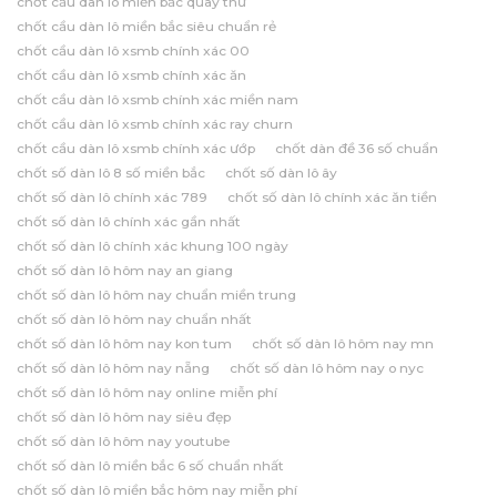
chốt cầu dàn lô miền bắc quay thử
chốt cầu dàn lô miền bắc siêu chuẩn rẻ
chốt cầu dàn lô xsmb chính xác 00
chốt cầu dàn lô xsmb chính xác ăn
chốt cầu dàn lô xsmb chính xác miền nam
chốt cầu dàn lô xsmb chính xác ray churn
chốt cầu dàn lô xsmb chính xác ướp
chốt dàn đề 36 số chuẩn
chốt số dàn lô 8 số miền bắc
chốt số dàn lô ây
chốt số dàn lô chính xác 789
chốt số dàn lô chính xác ăn tiền
chốt số dàn lô chính xác gần nhất
chốt số dàn lô chính xác khung 100 ngày
chốt số dàn lô hôm nay an giang
chốt số dàn lô hôm nay chuẩn miền trung
chốt số dàn lô hôm nay chuẩn nhất
chốt số dàn lô hôm nay kon tum
chốt số dàn lô hôm nay mn
chốt số dàn lô hôm nay nẵng
chốt số dàn lô hôm nay o nyc
chốt số dàn lô hôm nay online miễn phí
chốt số dàn lô hôm nay siêu đẹp
chốt số dàn lô hôm nay youtube
chốt số dàn lô miền bắc 6 số chuẩn nhất
chốt số dàn lô miền bắc hôm nay miễn phí