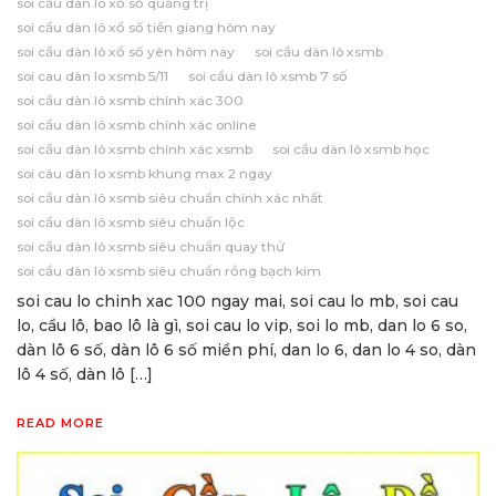
soi cầu dàn lô xổ số quảng trị
soi cầu dàn lô xổ số tiền giang hôm nay
soi cầu dàn lô xổ số yên hôm nay
soi cầu dàn lô xsmb
soi cau dàn lo xsmb 5/11
soi cầu dàn lô xsmb 7 số
soi cầu dàn lô xsmb chính xác 300
soi cầu dàn lô xsmb chính xác online
soi cầu dàn lô xsmb chính xác xsmb
soi cầu dàn lô xsmb học
soi câu dàn lo xsmb khung max 2 ngay
soi cầu dàn lô xsmb siêu chuẩn chính xác nhất
soi cầu dàn lô xsmb siêu chuẩn lộc
soi cầu dàn lô xsmb siêu chuẩn quay thử
soi cầu dàn lô xsmb siêu chuẩn rồng bạch kim
soi cau lo chinh xac 100 ngay mai, soi cau lo mb, soi cau
lo, cầu lô, bao lô là gì, soi cau lo vip, soi lo mb, dan lo 6 so,
dàn lô 6 số, dàn lô 6 số miền phí, dan lo 6, dan lo 4 so, dàn
lô 4 số, dàn lô […]
READ MORE