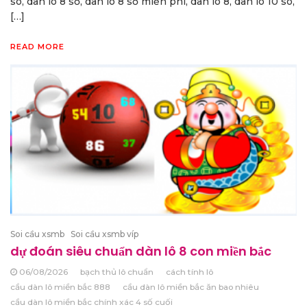
so, dàn lô 8 số, dàn lô 8 số miền phí, dan lo 8, dan lo 10 so,
[…]
READ MORE
Soi cầu xsmb
Soi cầu xsmb víp
dự đoán siêu chuẩn dàn lô 8 con miền bắc
06/08/2026
bạch thủ lô chuẩn
cách tính lô
cầu dàn lô miền bắc 888
cầu dàn lô miền bắc ăn bao nhiêu
cầu dàn lô miền bắc chính xác 4 số cuối