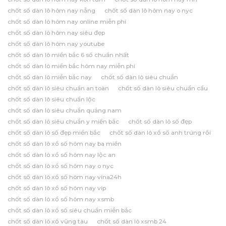
chốt số dàn lô hôm nay nẵng
chốt số dàn lô hôm nay o nyc
chốt số dàn lô hôm nay online miễn phí
chốt số dàn lô hôm nay siêu đẹp
chốt số dàn lô hôm nay youtube
chốt số dàn lô miền bắc 6 số chuẩn nhất
chốt số dàn lô miền bắc hôm nay miễn phí
chốt số dàn lô miền bắc nay
chốt số dàn lô siêu chuẩn
chốt số dàn lô siêu chuẩn an toàn
chốt số dàn lô siêu chuẩn cầu
chốt số dàn lô siêu chuẩn lộc
chốt số dàn lô siêu chuẩn quảng nam
chốt số dàn lô siêu chuẩn y miền bắc
chốt số dàn lô số đẹp
chốt số dàn lô số đẹp miền bắc
chốt số dàn lô xổ số anh trúng rồi
chốt số dàn lô xổ số hôm nay ba miền
chốt số dàn lô xổ số hôm nay lộc an
chốt số dàn lô xổ số hôm nay o nyc
chốt số dàn lô xổ số hôm nay vina24h
chốt số dàn lô xổ số hôm nay vip
chốt số dàn lô xổ số hôm nay xsmb
chốt số dàn lô xổ số siêu chuẩn miền bắc
chốt số dàn lô xổ vũng tàu
chốt số dàn lô xsmb 24