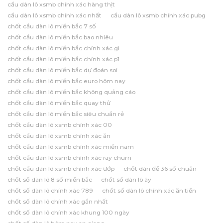
cầu dàn lô xsmb chính xác hàng thịt
cầu dàn lô xsmb chính xác nhất
cầu dàn lô xsmb chính xác pubg
chốt cầu dàn lô miền bắc 7 số
chốt cầu dàn lô miền bắc bao nhiêu
chốt cầu dàn lô miền bắc chính xác gì
chốt cầu dàn lô miền bắc chính xác p1
chốt cầu dàn lô miền bắc dự đoán soi
chốt cầu dàn lô miền bắc euro hôm nay
chốt cầu dàn lô miền bắc không quảng cáo
chốt cầu dàn lô miền bắc quay thử
chốt cầu dàn lô miền bắc siêu chuẩn rẻ
chốt cầu dàn lô xsmb chính xác 00
chốt cầu dàn lô xsmb chính xác ăn
chốt cầu dàn lô xsmb chính xác miền nam
chốt cầu dàn lô xsmb chính xác ray churn
chốt cầu dàn lô xsmb chính xác ướp
chốt dàn đề 36 số chuẩn
chốt số dàn lô 8 số miền bắc
chốt số dàn lô ây
chốt số dàn lô chính xác 789
chốt số dàn lô chính xác ăn tiền
chốt số dàn lô chính xác gần nhất
chốt số dàn lô chính xác khung 100 ngày