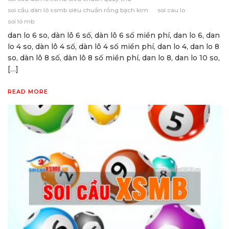
soi cầu dàn lô xsmb siêu chuẩn rồng bạch kim
soi cau lo
soi lô mb
dan lo 6 so, dàn lô 6 số, dàn lô 6 số miền phí, dan lo 6, dan
lo 4 so, dàn lô 4 số, dàn lô 4 số miền phí, dan lo 4, dan lo 8
so, dàn lô 8 số, dàn lô 8 số miền phí, dan lo 8, dan lo 10 so,
[…]
READ MORE