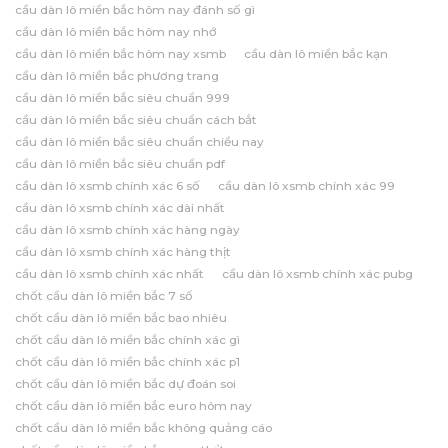
cầu dàn lô miền bắc hôm nay đánh số gì
cầu dàn lô miền bắc hôm nay nhớ
cầu dàn lô miền bắc hôm nay xsmb
cầu dàn lô miền bắc kạn
cầu dàn lô miền bắc phương trang
cầu dàn lô miền bắc siêu chuẩn 999
cầu dàn lô miền bắc siêu chuẩn cách bắt
cầu dàn lô miền bắc siêu chuẩn chiều nay
cầu dàn lô miền bắc siêu chuẩn pdf
cầu dàn lô xsmb chính xác 6 số
cầu dàn lô xsmb chính xác 99
cầu dàn lô xsmb chính xác dài nhất
cầu dàn lô xsmb chính xác hàng ngày
cầu dàn lô xsmb chính xác hàng thịt
cầu dàn lô xsmb chính xác nhất
cầu dàn lô xsmb chính xác pubg
chốt cầu dàn lô miền bắc 7 số
chốt cầu dàn lô miền bắc bao nhiêu
chốt cầu dàn lô miền bắc chính xác gì
chốt cầu dàn lô miền bắc chính xác p1
chốt cầu dàn lô miền bắc dự đoán soi
chốt cầu dàn lô miền bắc euro hôm nay
chốt cầu dàn lô miền bắc không quảng cáo