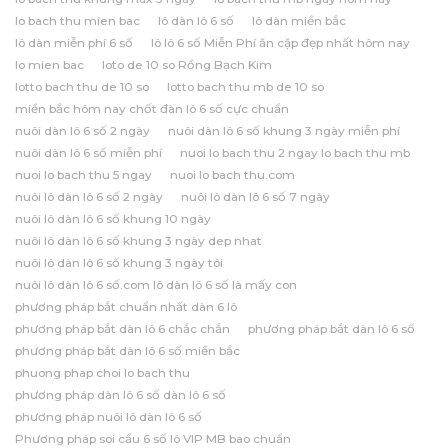
lo bach thu mien bac
lô dàn lô 6 số
lô dàn miền bắc
lô dàn miễn phí 6 số
lô lô 6 số Miễn Phí ăn cặp đẹp nhất hôm nay
lo mien bac
loto de 10 so Rồng Bạch Kim
lotto bach thu de 10 so
lotto bach thu mb de 10 so
miền bắc hôm nay chốt đàn lô 6 số cực chuẩn
nuôi dàn lô 6 số 2 ngày
nuôi dàn lô 6 số khung 3 ngày miễn phí
nuôi dàn lô 6 số miễn phí
nuoi lo bach thu 2 ngay lo bach thu mb
nuoi lo bach thu 5 ngay
nuoi lo bach thu.com
nuôi lô dàn lô 6 số 2 ngày
nuôi lô dàn lô 6 số 7 ngày
nuôi lô dàn lô 6 số khung 10 ngày
nuôi lô dàn lô 6 số khung 3 ngày dep nhat
nuôi lô dàn lô 6 số khung 3 ngày tôi
nuôi lô dàn lô 6 số.com lô dàn lô 6 số là mấy con
phương pháp bắt chuẩn nhất dàn 6 lô
phương pháp bắt dàn lô 6 chắc chắn
phương pháp bắt dàn lô 6 số
phương pháp bắt dàn lô 6 số miền bắc
phuong phap choi lo bach thu
phương pháp dàn lô 6 số dàn lô 6 số
phương pháp nuôi lô dàn lô 6 số
Phương pháp soi cầu 6 số lô VIP MB bao chuẩn