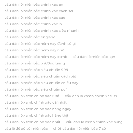
cầu dàn lô miền bắc chính xác an
cầu dàn lô miền bắc chính xác cách soi
cầu dàn lô miền bắc chính xác cao
cầu dàn lô miền bắc chính xác lô
cầu dàn lô miền bắc chính xác siêu nhanh
cầu dàn lô miền bắc england
cầu dàn lô miền bắc hôm nay đánh số gì
cầu dàn lô miền bắc hôm nay nhớ
cầu dàn lô miền bắc hôm nay xsmb
cầu dàn lô miền bắc kạn
cầu dàn lô miền bắc phương trang
cầu dàn lô miền bắc siêu chuẩn 999
cầu dàn lô miền bắc siêu chuẩn cách bắt
cầu dàn lô miền bắc siêu chuẩn chiều nay
cầu dàn lô miền bắc siêu chuẩn pdf
cầu dàn lô xsmb chính xác 6 số
cầu dàn lô xsmb chính xác 99
cầu dàn lô xsmb chính xác dài nhất
cầu dàn lô xsmb chính xác hàng ngày
cầu dàn lô xsmb chính xác hàng thịt
cầu dàn lô xsmb chính xác nhất
cầu dàn lô xsmb chính xác pubg
cầu lô đề xổ số miền bắc
chốt cầu dàn lô miền bắc 7 số