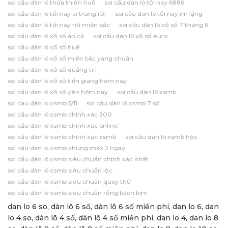
soi cầu dàn lô thừa thiên huế
soi cầu dàn lô tối nay 6886
soi cầu dàn lô tối nay ai trúng rồi
soi cầu dàn lô tối nay im lặng
soi cầu dàn lô tối nay rơi miền bắc
soi cầu dàn lô xổ số 7 tháng 6
soi cầu dàn lô xổ số ăn cả
soi cầu dàn lô xổ số euro
soi cầu dàn lô xổ số huế
soi cầu dàn lô xổ số miền bắc yang chuẩn
soi cầu dàn lô xổ số quảng trị
soi cầu dàn lô xổ số tiền giang hôm nay
soi cầu dàn lô xổ số yên hôm nay
soi cầu dàn lô xsmb
soi cau dàn lo xsmb 5/11
soi cầu dàn lô xsmb 7 số
soi cầu dàn lô xsmb chính xác 300
soi cầu dàn lô xsmb chính xác online
soi cầu dàn lô xsmb chính xác xsmb
soi cầu dàn lô xsmb học
soi câu dàn lo xsmb khung max 2 ngay
soi cầu dàn lô xsmb siêu chuẩn chính xác nhất
soi cầu dàn lô xsmb siêu chuẩn lộc
soi cầu dàn lô xsmb siêu chuẩn quay thử
soi cầu dàn lô xsmb siêu chuẩn rồng bạch kim
dan lo 6 so, dàn lô 6 số, dàn lô 6 số miền phí, dan lo 6, dan
lo 4 so, dàn lô 4 số, dàn lô 4 số miền phí, dan lo 4, dan lo 8