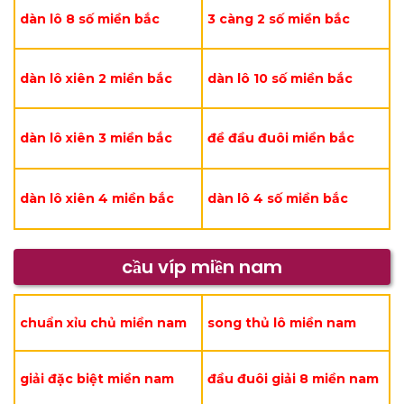
dàn lô 8 số miền bắc
3 càng 2 số miền bắc
dàn lô xiên 2 miền bắc
dàn lô 10 số miền bắc
dàn lô xiên 3 miền bắc
đề đầu đuôi miền bắc
dàn lô xiên 4 miền bắc
dàn lô 4 số miền bắc
cầu víp miền nam
chuẩn xỉu chủ miền nam
song thủ lô miền nam
giải đặc biệt miền nam
đầu đuôi giải 8 miền nam