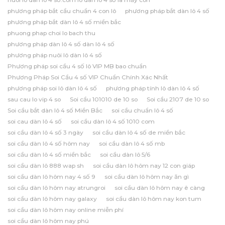
phương pháp bắt cầu chuẩn 4 con lô
phương pháp bắt dàn lô 4 số
phương pháp bắt dàn lô 4 số miền bắc
phuong phap choi lo bach thu
phương pháp dàn lô 4 số dàn lô 4 số
phương pháp nuôi lô dàn lô 4 số
Phương pháp soi cầu 4 số lô VIP MB bao chuẩn
Phương Pháp Soi Cầu 4 số VIP Chuẩn Chính Xác Nhất
phương pháp soi lô dàn lô 4 số
phương pháp tính lô dàn lô 4 số
sau cau lo vip 4 so
Soi cầu 101010 de 10 so
Soi cầu 2107 de 10 so
Soi cầu bắt dàn lô 4 số Miền Bắc
soi cầu chuẩn lô 4 số
soi cau dàn lô 4 số
soi cầu dàn lô 4 số 1010 com
soi cầu dàn lô 4 số 3 ngày
soi cầu dàn lô 4 số de miền bắc
soi cầu dàn lô 4 số hôm nay
soi cầu dàn lô 4 số mb
soi cầu dàn lô 4 số miền bắc
soi cầu dàn lô 5/6
soi cầu dàn lô 888 wap sh
soi cầu dàn lô hôm nay 12 con giáp
soi cầu dàn lô hôm nay 4 số 9
soi cầu dàn lô hôm nay ăn gì
soi cầu dàn lô hôm nay atrungroi
soi cầu dàn lô hôm nay ê càng
soi cầu dàn lô hôm nay galaxy
soi cầu dàn lô hôm nay kon tum
soi cầu dàn lô hôm nay online miễn phí
soi cầu dàn lô hôm nay phú