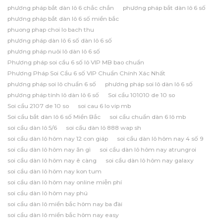
phương pháp bắt dàn lô 6 chắc chắn
phương pháp bắt dàn lô 6 số
phương pháp bắt dàn lô 6 số miền bắc
phuong phap choi lo bach thu
phương pháp dàn lô 6 số dàn lô 6 số
phương pháp nuôi lô dàn lô 6 số
Phương pháp soi cầu 6 số lô VIP MB bao chuẩn
Phương Pháp Soi Cầu 6 số VIP Chuẩn Chính Xác Nhất
phương pháp soi lô chuẩn 6 số
phương pháp soi lô dàn lô 6 số
phương pháp tính lô dàn lô 6 số
Soi cầu 101010 de 10 so
Soi cầu 2107 de 10 so
soi cau 6 lo vip mb
Soi cầu bắt dàn lô 6 số Miền Bắc
soi cầu chuẩn dàn 6 lô mb
soi cầu dàn lô 5/6
soi cầu dàn lô 888 wap sh
soi cầu dàn lô hôm nay 12 con giáp
soi cầu dàn lô hôm nay 4 số 9
soi cầu dàn lô hôm nay ăn gì
soi cầu dàn lô hôm nay atrungroi
soi cầu dàn lô hôm nay ê càng
soi cầu dàn lô hôm nay galaxy
soi cầu dàn lô hôm nay kon tum
soi cầu dàn lô hôm nay online miễn phí
soi cầu dàn lô hôm nay phú
soi cầu dàn lô miền bắc hôm nay ba đài
soi cầu dàn lô miền bắc hôm nay easy