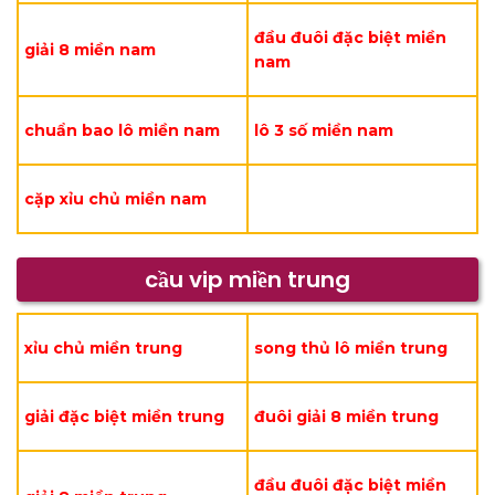
đầu đuôi đặc biệt miền
giải 8 miền nam
nam
chuẩn bao lô miền nam
lô 3 số miền nam
cặp xỉu chủ miền nam
cầu vip miền trung
xỉu chủ miền trung
song thủ lô miền trung
giải đặc biệt miền trung
đuôi giải 8 miền trung
đầu đuôi đặc biệt miền