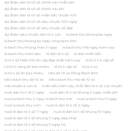
dự đoán dàn lô xổ số chính xác miễn phí
dự đoán dàn lô xổ số chính xác phí
dự đoán dàn lô xổ số miền bắc chuẩn 100
dự đoán dàn lô xổ số siêu chuẩn 100 ngày
dự đoán dàn lô xổ số siêu chuẩn số đẹp
dự đoán siêu chuẩn dàn lô 4 con
lo bach thu khung ba ngay
lo bach thu khung ba ngay rong bach kim
lo bach thu khung max 3 ngay
lo bach thu mb ngay hom nay
lo bach thu mien bac
lô dàn lô 4 số
lô dàn miền bắc
lô lô 4 số Miễn Phí ăn cặp đẹp nhất hôm nay
lô tô 2 3 4 cặp số
Lô tô 4 càng ăn bao nhiêu
lô tô 4 cặp số
lo to 4 so
lô tô 4 số ăn bao nhiêu
loto de 10 so Rồng Bạch Kim
lotto bach thu de 10 so
lotto bach thu mb de 10 so
mb chuẩn 4 con lô
miền bắc hôm nay chốt đàn lô 4 số cực chuẩn
nuôi dàn lô 4 số 2 ngày
nuôi dàn lô 4 số khung 3 ngày miễn phí
nuoi lo bach thu 2 ngay lo bach thu mb
nuoi lo bach thu 5 ngay
nuoi lo bach thu.com
nuôi lô dàn lô 4 số 2 ngày
nuôi lô dàn lô 4 số 7 ngày
nuôi lô dàn lô 4 số khung 10 ngày
nuôi lô dàn lô 4 số khung 3 ngày dep nhat
nuôi lô dàn lô 4 số khung 3 ngày tôi
nuôi lô dàn lô 4 số.com lô dàn lô 4 số là mấy con