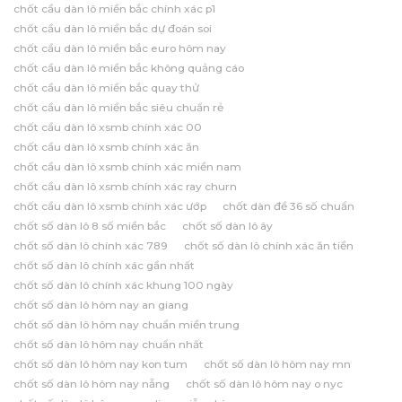
chốt cầu dàn lô miền bắc chính xác p1
chốt cầu dàn lô miền bắc dự đoán soi
chốt cầu dàn lô miền bắc euro hôm nay
chốt cầu dàn lô miền bắc không quảng cáo
chốt cầu dàn lô miền bắc quay thử
chốt cầu dàn lô miền bắc siêu chuẩn rẻ
chốt cầu dàn lô xsmb chính xác 00
chốt cầu dàn lô xsmb chính xác ăn
chốt cầu dàn lô xsmb chính xác miền nam
chốt cầu dàn lô xsmb chính xác ray churn
chốt cầu dàn lô xsmb chính xác ướp
chốt dàn đề 36 số chuẩn
chốt số dàn lô 8 số miền bắc
chốt số dàn lô ây
chốt số dàn lô chính xác 789
chốt số dàn lô chính xác ăn tiền
chốt số dàn lô chính xác gần nhất
chốt số dàn lô chính xác khung 100 ngày
chốt số dàn lô hôm nay an giang
chốt số dàn lô hôm nay chuẩn miền trung
chốt số dàn lô hôm nay chuẩn nhất
chốt số dàn lô hôm nay kon tum
chốt số dàn lô hôm nay mn
chốt số dàn lô hôm nay nẵng
chốt số dàn lô hôm nay o nyc