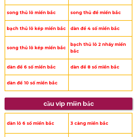
song thủ lô miền bắc
song thủ đề miền bắc
bạch thủ lô kép miền bắc
dàn đề 4 số miền bắc
bạch thủ lô 2 nháy miền
song thủ lô kép miền bắc
bắc
dàn đề 6 số miền bắc
dàn đề 8 số miền bắc
dàn đề 10 số miền bắc
cầu vip miền bắc
dàn lô 6 số miền bắc
3 càng miền bắc