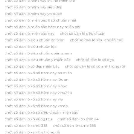
chốt số dàn lô hôm nay online miễn phí
chốt số dàn lô hôm nay siêu đẹp
chốt số dàn lô hôm nay youtube
chốt số dàn lô miền bắc 6 số chuẩn nhất
chốt số dàn lô miền bắc hôm nay miễn phí
chốt số dàn lô miền bắc nay
chốt số dàn lô siêu chuẩn
chốt số dàn lô siêu chuẩn an toàn
chốt số dàn lô siêu chuẩn cầu
chốt số dàn lô siêu chuẩn lộc
chốt số dàn lô siêu chuẩn quảng nam
chốt số dàn lô siêu chuẩn y miền bắc
chốt số dàn lô số đẹp
chốt số dàn lô số đẹp miền bắc
chốt số dàn lô xổ số anh trúng rồi
chốt số dàn lô xổ số hôm nay ba miền
chốt số dàn lô xổ số hôm nay lộc an
chốt số dàn lô xổ số hôm nay o nyc
chốt số dàn lô xổ số hôm nay vina24h
chốt số dàn lô xổ số hôm nay vip
chốt số dàn lô xổ số hôm nay xsmb
chốt số dàn lô xổ số siêu chuẩn miền bắc
chốt số dàn lô xổ vũng tàu
chốt số dàn lô xsmb 24
chốt số dàn lô xsmb 365
chốt số dàn lô xsmb 666
chốt số dàn lô xsmb a trúng rồi