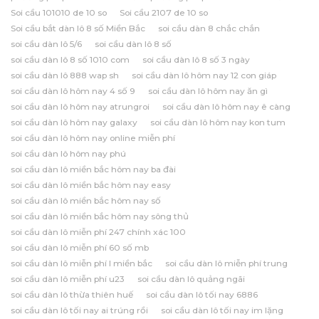
Soi cầu 101010 de 10 so
Soi cầu 2107 de 10 so
Soi cầu bắt dàn lô 8 số Miền Bắc
soi cầu dàn 8 chắc chắn
soi cầu dàn lô 5/6
soi cầu dàn lô 8 số
soi cầu dàn lô 8 số 1010 com
soi cầu dàn lô 8 số 3 ngày
soi cầu dàn lô 888 wap sh
soi cầu dàn lô hôm nay 12 con giáp
soi cầu dàn lô hôm nay 4 số 9
soi cầu dàn lô hôm nay ăn gì
soi cầu dàn lô hôm nay atrungroi
soi cầu dàn lô hôm nay ê càng
soi cầu dàn lô hôm nay galaxy
soi cầu dàn lô hôm nay kon tum
soi cầu dàn lô hôm nay online miễn phí
soi cầu dàn lô hôm nay phú
soi cầu dàn lô miền bắc hôm nay ba đài
soi cầu dàn lô miền bắc hôm nay easy
soi cầu dàn lô miền bắc hôm nay số
soi cầu dàn lô miền bắc hôm nay sông thủ
soi cầu dàn lô miễn phí 247 chính xác 100
soi cầu dàn lô miễn phí 60 số mb
soi cầu dàn lô miễn phí l miền bắc
soi cầu dàn lô miễn phí trung
soi cầu dàn lô miễn phí u23
soi cầu dàn lô quảng ngãi
soi cầu dàn lô thừa thiên huế
soi cầu dàn lô tối nay 6886
soi cầu dàn lô tối nay ai trúng rồi
soi cầu dàn lô tối nay im lặng