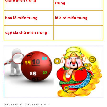
giải 8 miền trung
trung
bao lô miền trung
lô 3 số miền trung
cặp xỉu chủ miền trung
Soi cầu xsmb
Soi cầu xsmb víp