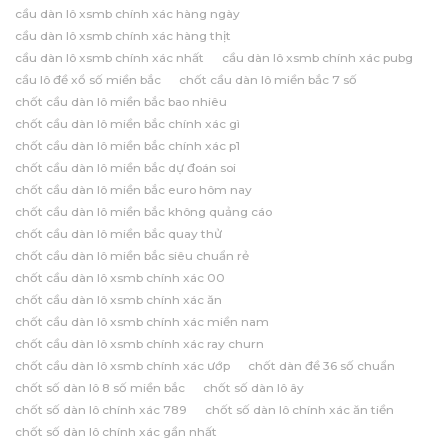
cầu dàn lô xsmb chính xác hàng ngày
cầu dàn lô xsmb chính xác hàng thịt
cầu dàn lô xsmb chính xác nhất
cầu dàn lô xsmb chính xác pubg
cầu lô đề xổ số miền bắc
chốt cầu dàn lô miền bắc 7 số
chốt cầu dàn lô miền bắc bao nhiêu
chốt cầu dàn lô miền bắc chính xác gì
chốt cầu dàn lô miền bắc chính xác p1
chốt cầu dàn lô miền bắc dự đoán soi
chốt cầu dàn lô miền bắc euro hôm nay
chốt cầu dàn lô miền bắc không quảng cáo
chốt cầu dàn lô miền bắc quay thử
chốt cầu dàn lô miền bắc siêu chuẩn rẻ
chốt cầu dàn lô xsmb chính xác 00
chốt cầu dàn lô xsmb chính xác ăn
chốt cầu dàn lô xsmb chính xác miền nam
chốt cầu dàn lô xsmb chính xác ray churn
chốt cầu dàn lô xsmb chính xác ướp
chốt dàn đề 36 số chuẩn
chốt số dàn lô 8 số miền bắc
chốt số dàn lô ây
chốt số dàn lô chính xác 789
chốt số dàn lô chính xác ăn tiền
chốt số dàn lô chính xác gần nhất