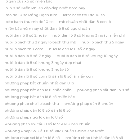
lô gan của xổ số miền bắc
lô lô 8 số Miễn Phí ăn cặp đẹp nhất hôm nay
loto de 10 so Rồng Bạch Kim
lotto bach thu de 10 so
lotto bach thu mb de 10 so
mb chuẩn nhất dàn 8 con lô
miền bắc hôm nay chốt đàn lô 8 số cực chuẩn
nuôi dàn lô 8 số 2 ngày
nuôi dàn lô 8 số khung 3 ngày miễn phí
nuoi lo bach thu 2 ngay lo bach thu mb
nuoi lo bach thu 5 ngay
nuoi lo bach thu.com
nuôi lô dàn lô 8 số 2 ngày
nuôi lô dàn lô 8 số 7 ngày
nuôi lô dàn lô 8 số khung 10 ngày
nuôi lô dàn lô 8 số khung 3 ngày dep nhat
nuôi lô dàn lô 8 số khung 3 ngày tôi
nuôi lô dàn lô 8 số.com lô dàn lô 8 số là mấy con
phương pháp bắt chuẩn nhất dàn 8 lô
phương pháp bắt dàn lô 8 chắc chắn
phương pháp bắt dàn lô 8 số
phương pháp bắt dàn lô 8 số miền bắc
phuong phap choi lo bach thu
phương pháp dàn 8 chuẩn
phương pháp dàn lô 8 số dàn lô 8 số
phương pháp nuôi lô dàn lô 8 số
Phương pháp soi cầu 8 số lô VIP MB bao chuẩn
Phương Pháp Soi Cầu 8 số VIP Chuẩn Chính Xác Nhất
phương pháp soi lô dàn lô 8 số
phương pháp tính lô dàn lô 8 số