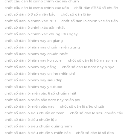
chốt cầu dàn lô xsmb chính xác ray churn
chốt cầu dàn lô xsmb chính xác ướp
chốt dàn đề 36 số chuẩn
chốt số dàn lô 8 số miền bắc
chốt số dàn lô ây
chốt số dàn lô chính xác 789
chốt số dàn lô chính xác ăn tiền
chốt số dàn lô chính xác gần nhất
chốt số dàn lô chính xác khung 100 ngày
chốt số dàn lô hôm nay an giang
chốt số dàn lô hôm nay chuẩn miền trung
chốt số dàn lô hôm nay chuẩn nhất
chốt số dàn lô hôm nay kon tum
chốt số dàn lô hôm nay mn
chốt số dàn lô hôm nay nẵng
chốt số dàn lô hôm nay o nyc
chốt số dàn lô hôm nay online miễn phí
chốt số dàn lô hôm nay siêu đẹp
chốt số dàn lô hôm nay youtube
chốt số dàn lô miền bắc 6 số chuẩn nhất
chốt số dàn lô miền bắc hôm nay miễn phí
chốt số dàn lô miền bắc nay
chốt số dàn lô siêu chuẩn
chốt số dàn lô siêu chuẩn an toàn
chốt số dàn lô siêu chuẩn cầu
chốt số dàn lô siêu chuẩn lộc
chốt số dàn lô siêu chuẩn quảng nam
chốt số dàn lô siêu chuẩn y miền bắc
chốt số dàn lô số đẹp