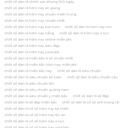
chốt số dàn lô chính xác khung 100 ngày
chốt số dàn lô hôm nay an giang
chốt số dàn lô hôm nay chuẩn miền trung
chốt số dàn lô hôm nay chuẩn nhất
chốt số dàn lô hôm nay kon tum
chốt số dàn lô hôm nay mn
chốt số dàn lô hôm nay nẵng
chốt số dàn lô hôm nay o nyc
chốt số dàn lô hôm nay online miễn phí
chốt số dàn lô hôm nay siêu đẹp
chốt số dàn lô hôm nay youtube
chốt số dàn lô miền bắc 6 số chuẩn nhất
chốt số dàn lô miền bắc hôm nay miễn phí
chốt số dàn lô miền bắc nay
chốt số dàn lô siêu chuẩn
chốt số dàn lô siêu chuẩn an toàn
chốt số dàn lô siêu chuẩn cầu
chốt số dàn lô siêu chuẩn lộc
chốt số dàn lô siêu chuẩn quảng nam
chốt số dàn lô siêu chuẩn y miền bắc
chốt số dàn lô số đẹp
chốt số dàn lô số đẹp miền bắc
chốt số dàn lô xổ số anh trúng rồi
chốt số dàn lô xổ số hôm nay ba miền
chốt số dàn lô xổ số hôm nay lộc an
chốt số dàn lô xổ số hôm nay o nyc
chốt số dàn lô xổ số hôm nay vina24h