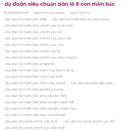
dự đoán siêu chuẩn dàn lô 8 con miền bắc
05/08/2026
bạch thủ lô chuẩn
cách tính lô
cầu dàn lô miền bắc 888
cầu dàn lô miền bắc ăn bao nhiêu
cầu dàn lô miền bắc chính xác 4 số cuối
cầu dàn lô miền bắc chính xác an
cầu dàn lô miền bắc chính xác cách soi
cầu dàn lô miền bắc chính xác cao
cầu dàn lô miền bắc chính xác lô
cầu dàn lô miền bắc chính xác siêu nhanh
cầu dàn lô miền bắc england
cầu dàn lô miền bắc hôm nay đánh số gì
cầu dàn lô miền bắc hôm nay nhớ
cầu dàn lô miền bắc hôm nay xsmb
cầu dàn lô miền bắc kạn
cầu dàn lô miền bắc phương trang
cầu dàn lô miền bắc siêu chuẩn 999
cầu dàn lô miền bắc siêu chuẩn cách bắt
cầu dàn lô miền bắc siêu chuẩn chiều nay
cầu dàn lô miền bắc siêu chuẩn pdf
cầu dàn lô xsmb chính xác 6 số
cầu dàn lô xsmb chính xác 99
cầu dàn lô xsmb chính xác dài nhất