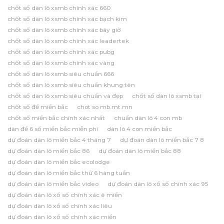
chốt số dàn lô xsmb chính xác 660
chốt số dàn lô xsmb chính xác bạch kim
chốt số dàn lô xsmb chính xác bây giờ
chốt số dàn lô xsmb chính xác leadertek
chốt số dàn lô xsmb chính xác pubg
chốt số dàn lô xsmb chính xác vàng
chốt số dàn lô xsmb siêu chuẩn 666
chốt số dàn lô xsmb siêu chuẩn khung tên
chốt số dàn lô xsmb siêu chuẩn và đẹp
chốt số dàn lô xsmb tại
chốt số đề miền bắc
chot so mb.mt.mn
chốt số miền bắc chính xác nhất
chuẩn dàn lô 4 con mb
dàn đề 6 số miền bắc miễn phí
dàn lô 4 con miền bắc
dự đoán dàn lô miền bắc 4 tháng 7
dự đoán dàn lô miền bắc 7 8
dự đoán dàn lô miền bắc 86
dự đoán dàn lô miền bắc 88
dự đoán dàn lô miền bắc ecolodge
dự đoán dàn lô miền bắc thứ 6 hàng tuần
dự đoán dàn lô miền bắc video
dự đoán dàn lô xổ số chính xác 95
dự đoán dàn lô xổ số chính xác ê miền
dự đoán dàn lô xổ số chính xác liêu
dự đoán dàn lô xổ số chính xác miền