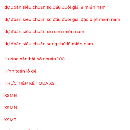
dự đoán siêu chuẩn sớ đầu đuôi giải 8 miền nam
dự đoán siêu chuẩn sớ đầu đuôi giải đặc biệt miền nam
dự đoán siêu chuẩn xíu chủ miền nam
dự đoán siêu chuẩn song thủ lô miền nam
Hướng dẫn bắt số chuẩn 100
Tính toán lô đề
TRỰC TIẾP KẾT QUẢ XS
XSMB
XSMN
XSMT