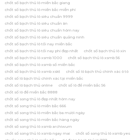
chốt số bạch thủ lô miền bắc giang
chốt số bạch thủ lô miền bắc miễn phí
chốt số bạch thủ lô siêu chuẩn 9999
chốt số bạch thủ lô siêu chuẩn ân
chốt số bạch thủ lô siêu chuẩn hôm nay
chốt số bạch thủ lô siêu chuẩn quảng ninh
chốt số bạch thủ lô tối nay miền bắc
chốt số bạch thủ lô tối nay phí đẹp nhất
chốt số bạch thủ lô xin
chốt số bạch thủ lô xsmb 1000
chốt số bạch thủ lô xsmb 56
chốt số bạch thủ lô xsmb số miền bắc
chốt số bạch thủ lô xsmb xskt
chốt số lô bạch thủ chính xác ô tô
chốt số lô bạch thủ chính xác tại miền bắc
chốt số lô bạch thủ online
chốt số lô đề miền bắc 56
chốt số lô đề miền bắc 8888
chốt số song thủ lô đẹp nhất hôm nay
chốt số song thủ lô miền bắc 666
chốt số song thủ lô miền bắc ba mươi ngày
chốt số song thủ lô miền bắc hàng ngày
chốt số song thủ lô xsmb archiwum
chốt số song thủ lô xsmb ngay mai
chốt số song thủ lô xsmb yes