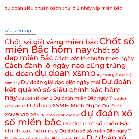
dự đoán siêu chuẩn bạch thủ lô 2 nháy víp miền bắc
cầu siêu víp
Chốt số
Chốt số giờ vàng miền bắc
miền Bắc hôm nay
Chốt số
đẹp miền Bắc
Cách bắt lô chuẩn theo ngày
Cách đánh lô ngày nào cũng trúng
du doan xsmb
du doan
dự đoán giải đặc biệt
Dự đoán
Dự đoán giải đặc biệt ngày mai
hôm nay
kết quả xổ số siêu chính xác hôm
nay
Dự đoán miền Bắc ngày 11
Dự đoán lô xiên 2
dự đoán
Dự đoán XSMB Minh Ngọc
Dự đoán
xsmb chuẩn
dự đoán xổ
XSMB VIP 26h
dự đoán xsmb đặc biệt
số miền bắc
Dự đoán xổ số miền Bắc
chính xác hôm nay
Dự đoán xổ số miền Bắc ngày 11
Dự đoán xổ
Dự đoán xổ số miền Bắc ngày 11 tay