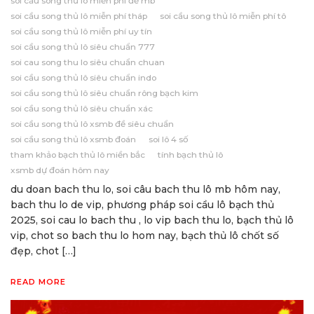
soi cầu song thủ lô miễn phí đề mb
soi cầu song thủ lô miễn phí tháp
soi cầu song thủ lô miễn phí tô
soi cầu song thủ lô miễn phí uy tín
soi cầu song thủ lô siêu chuẩn 777
soi cau song thu lo siêu chuẩn chuan
soi cầu song thủ lô siêu chuẩn indo
soi cầu song thủ lô siêu chuẩn rông bạch kim
soi cầu song thủ lô siêu chuẩn xác
soi cầu song thủ lô xsmb đề siêu chuẩn
soi cầu song thủ lô xsmb đoán
soi lô 4 số
tham khảo bạch thủ lô miền bắc
tính bạch thủ lô
xsmb dự đoán hôm nay
du doan bach thu lo, soi câu bach thu lô mb hôm nay,
bach thu lo de vip, phương pháp soi cầu lô bạch thủ
2025, soi cau lo bach thu , lo vip bach thu lo, bạch thủ lô
vip, chot so bach thu lo hom nay, bạch thủ lô chốt số
đẹp, chot […]
READ MORE