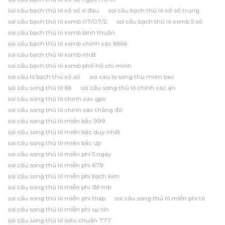
soi cầu bạch thủ lô xổ số ơ đâu
soi cầu bạch thủ lô xổ số trung
soi cầu bạch thủ lô xsmb 07/07/2
soi cầu bạch thủ lô xsmb 5 số
soi cầu bạch thủ lô xsmb bình thuận
soi cầu bạch thủ lô xsmb chính xác 6666
soi cầu bạch thủ lô xsmb nhất
soi cầu bạch thủ lô xsmb phố hồ chí minh
soi cầu lô bạch thủ xổ số
soi cau lo song thu mien bac
soi cầu song thủ lô 66
soi cầu song thủ lô chính xác an
soi cầu song thủ lô chính xác gps
soi cầu song thủ lô chính xác thắng đó
soi cầu song thủ lô miền bắc 999
soi cầu song thủ lô miền bắc duy nhất
soi cầu song thủ lô miền bắc ưp
soi cầu song thủ lô miễn phí 5 ngày
soi cầu song thủ lô miễn phí 678
soi cầu song thủ lô miễn phí bạch kim
soi cầu song thủ lô miễn phí đề mb
soi cầu song thủ lô miễn phí tháp
soi cầu song thủ lô miễn phí tô
soi cầu song thủ lô miễn phí uy tín
soi cầu song thủ lô siêu chuẩn 777