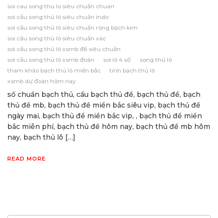
soi cau song thu lo siêu chuẩn chuan
soi cầu song thủ lô siêu chuẩn indo
soi cầu song thủ lô siêu chuẩn rông bạch kim
soi cầu song thủ lô siêu chuẩn xác
soi cầu song thủ lô xsmb đề siêu chuẩn
soi cầu song thủ lô xsmb đoán
soi lô 4 số
song thủ lô
tham khảo bạch thủ lô miền bắc
tính bạch thủ lô
xsmb dự đoán hôm nay
số chuẩn bạch thủ, cầu bạch thủ đề, bạch thủ đề, bạch
thủ đề mb, bạch thủ đề miền bắc siêu vip, bạch thủ đề
ngày mai, bạch thủ đề miền bắc vip, , bạch thủ đề miền
bắc miễn phí, bạch thủ đề hôm nay, bạch thủ đề mb hôm
nay, bạch thủ lô […]
READ MORE