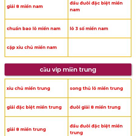
đầu đuôi đặc biệt miền
giải 8 miền nam
nam
chuẩn bao lô miền nam
lô 3 số miền nam
cặp xỉu chủ miền nam
cầu vip miền trung
xỉu chủ miền trung
song thủ lô miền trung
giải đặc biệt miền trung
đuôi giải 8 miền trung
đầu đuôi đặc biệt miền
giải 8 miền trung
trung