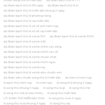
chuẩn song thủ lô miền bắc
dự đoán bạch thủ lô 777
dự đoán bạch thủ lô 99 ngày
dự đoán bạch thủ lô in
dự đoán bạch thủ lô miền bắc khung 2 ngày
dự đoán bạch thủ lô phương trang
dự đoán bạch thủ lô vip miền bắc
dự đoán bạch thủ lô xổ số anh hôm nay
dự đoán bạch thủ lô xổ số vip miền bắc
dự đoán bạch thủ lô xsmb 100
dự đoán bạch thủ lô xsmb 1000
dự đoán bạch thủ lô xsmb 4/6/
dự đoán bạch thủ lô xsmb chính xác sòng
dự đoán bạch thủ lô xsmb chính xác về
dự đoán bạch thủ lô xsmb chuan nhat
dự đoán bạch thủ lô xsmb minh ngoc
dự đoán bạch thủ lô xsmb nay
dự đoán bạch thủ lô xsmb siêu chuẩn omi
dự đoán siêu chuẩn song thủ lô miền bắc
du kien lo hom nay
lo bạch thủ hôm nay
lo mien bac
lô song thủ khung 2 ngày
lô song thủ khung 3 ngày
lô song thủ là gì
lô song thủ mb
lo song thu mb an bao nhieu
lô song thủ miền bắc
LÔ SONG THỦ MIỀN bắc 100k
lo song thu nuoi 3 ngay
lo song thu nuoi khung 3 ngay
lo song thu vip