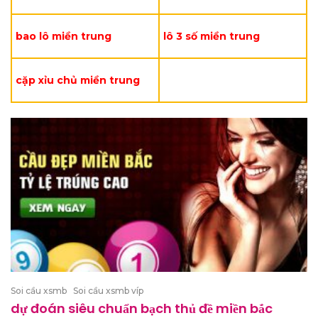
bao lô miền trung
lô 3 số miền trung
cặp xỉu chủ miền trung
Soi cầu xsmb
Soi cầu xsmb víp
dự đoán siêu chuẩn bạch thủ đề miền bắc