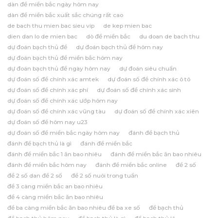
dàn đề miền bắc ngày hôm nay
dàn đề miền bắc xuất sắc chúng rất cao
de bach thu mien bac sieu vip
de kep mien bac
dien dan lo de mien bac
dò đề miền bắc
du doan de bach thu
dự đoán bạch thủ đề
dự đoán bạch thủ đề hôm nay
dự đoán bạch thủ đề miền bắc hôm nay
dự đoán bạch thủ đề ngày hôm nay
dự đoán siêu chuẩn
dự đoán số đề chính xác amtek
dự đoán số đề chính xác ô tô
dự đoán số đề chính xác phí
dự đoán số đề chính xác sinh
dự đoán số đề chính xác ướp hôm nay
dự đoán số đề chính xác vũng tàu
dự đoán số đề chính xác xiên
dự đoán số đề hôm nay u23
dự đoán số đề miền bắc ngày hôm nay
đánh đề bạch thủ
đánh đề bạch thủ là gì
đánh đề miền bắc
đánh đề miền bắc 1 ăn bao nhiêu
đánh đề miền bắc ăn bao nhiêu
đánh đề miền bắc hôm nay
đánh đề miền bắc online
đề 2 số
đề 2 số dan đề 2 số
đề 2 số nuôi trong tuần
đề 3 càng miền bắc an bao nhiêu
đề 4 càng miền bắc ăn bao nhiêu
đề ba càng miền bắc ăn bao nhiêu đề ba xe số
đề bạch thủ