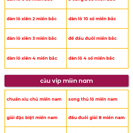
dàn lô xiên 2 miền bắc
dàn lô 10 số miền bắc
dàn lô xiên 3 miền bắc
đề đầu đuôi miền bắc
dàn lô xiên 4 miền bắc
dàn lô 4 số miền bắc
cầu víp miền nam
chuẩn xỉu chủ miền nam
song thủ lô miền nam
giải đặc biệt miền nam
đầu đuôi giải 8 miền nam