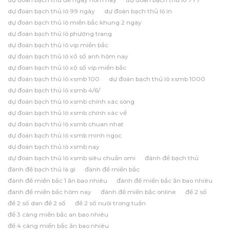
dự đoán bạch thủ lô 99 ngày
dự đoán bạch thủ lô in
dự đoán bạch thủ lô miền bắc khung 2 ngày
dự đoán bạch thủ lô phương trang
dự đoán bạch thủ lô vip miền bắc
dự đoán bạch thủ lô xổ số anh hôm nay
dự đoán bạch thủ lô xổ số vip miền bắc
dự đoán bạch thủ lô xsmb 100
dự đoán bạch thủ lô xsmb 1000
dự đoán bạch thủ lô xsmb 4/6/
dự đoán bạch thủ lô xsmb chính xác sòng
dự đoán bạch thủ lô xsmb chính xác về
dự đoán bạch thủ lô xsmb chuan nhat
dự đoán bạch thủ lô xsmb minh ngoc
dự đoán bạch thủ lô xsmb nay
dự đoán bạch thủ lô xsmb siêu chuẩn omi
đánh đề bạch thủ
đánh đề bạch thủ là gì
đánh đề miền bắc
đánh đề miền bắc 1 ăn bao nhiêu
đánh đề miền bắc ăn bao nhiêu
đánh đề miền bắc hôm nay
đánh đề miền bắc online
đề 2 số
đề 2 số dan đề 2 số
đề 2 số nuôi trong tuần
đề 3 càng miền bắc an bao nhiêu
đề 4 càng miền bắc ăn bao nhiêu