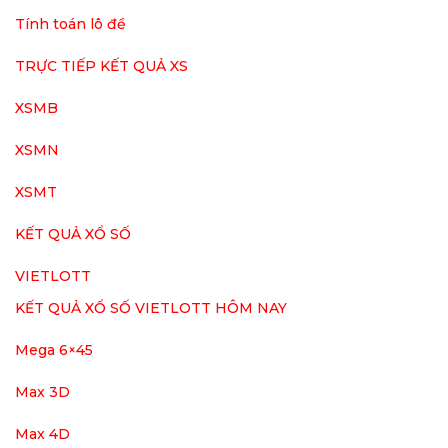
Tính toán lô đề
TRỰC TIẾP KẾT QUẢ XS
XSMB
XSMN
XSMT
KẾT QUẢ XỔ SỐ
VIETLOTT
KẾT QUẢ XỔ SỐ VIETLOTT HÔM NAY
Mega 6×45
Max 3D
Max 4D