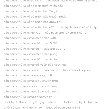
cầu bạch thủ lô xổ số 007
cầu bạch thủ lô xổ số 888 miền bắc
cầu bạch thủ lô xổ số kiến thiết miền bắc
cầu bạch thủ lô xổ số miền bắc 24 giờ
cầu bạch thủ lô xổ số miền bắc chuẩn nhất
cầu bạch thủ lô xổ số miền bắc quay thử
cầu bạch thủ lô xổ số miền bắc u23
cầu bạch thủ lô xổ số tháp
cầu bạch thủ lô xsmb 100
cầu bạch thủ lô xsmb 3 càng
cầu bạch thủ lô xsmb chính xác 300
cầu bạch thủ lô xsmb chính xác 5p20
cầu bạch thủ lô xsmb chính xác âm dương
cầu bạch thủ lô xsmb chính xác pubg
cầu bạch thủ lô xsmb chính xác tuấn
cầu bạch thủ lô xsmb đề miền bắc ngày mai
cầu bạch thủ lô xsmb ên
cầu bạch thủ lô xsmb index php
cầu bạch thủ lô xsmb quảng ngãi
cầu bạch thủ lô xsmb siêu chuẩn mpt
cau bach thu lo xsmb siêu chuẩn nay
cầu bạch thủ lô xsmb siêu chuẩn uy tín
cầu bạch thủ lô xsmb tô hôm nay
chốt bạch thủ khung 2 ngày miễn phí
chốt các lô bạch thủ cầu
chốt số bạch thủ hôm nay
chốt số bạch thủ lô 678