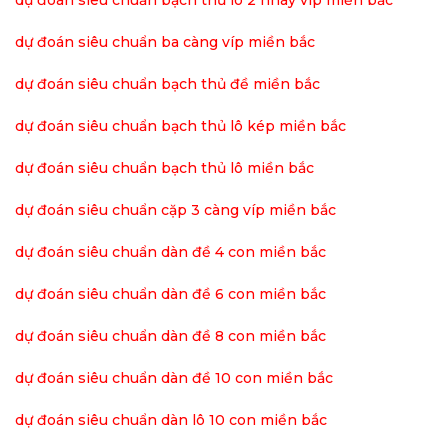
dự đoán siêu chuẩn ba càng víp miền bắc
dự đoán siêu chuẩn bạch thủ đề miền bắc
dự đoán siêu chuẩn bạch thủ lô kép miền bắc
dự đoán siêu chuẩn bạch thủ lô miền bắc
dự đoán siêu chuẩn cặp 3 càng víp miền bắc
dự đoán siêu chuẩn dàn đề 4 con miền bắc
dự đoán siêu chuẩn dàn đề 6 con miền bắc
dự đoán siêu chuẩn dàn đề 8 con miền bắc
dự đoán siêu chuẩn dàn đề 10 con miền bắc
dự đoán siêu chuẩn dàn lô 10 con miền bắc