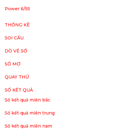
Power 6/55
THỐNG KÊ
SOI CẦU
DÒ VÉ SỐ
SỔ MƠ
QUAY THỬ
SỐ KẾT QUẢ
Số kết quả miền bắc
Số kết quả miền trung
Số kết quả miền nam