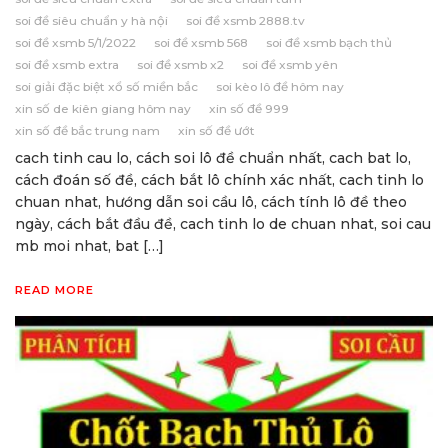
soi đề siêu chuẩn y hà nội
soi đề xsmb 2888.tv
soi đề xsmb 5/1/2022
soi đề xsmb 568
soi đề xsmb bạch thủ
soi đề xsmb extra
soi đề xsmb x2
soi đề xsmb yên
soi giải đặc biệt xổ số miền bắc
soi kèo lô đề hôm nay
xin số de kiên giang hôm nay
xin số đề 999
xin số đề bắc trung nam
xin số đề ướt
cach tinh cau lo, cách soi lô đề chuẩn nhất, cach bat lo,
cách đoán số đề, cách bắt lô chính xác nhất, cach tinh lo
chuan nhat, hướng dẫn soi cầu lô, cách tính lô đề theo
ngày, cách bắt đầu đề, cach tinh lo de chuan nhat, soi cau
mb moi nhat, bat […]
READ MORE