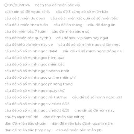
07/08/2026
bạch thủ đề miền bắc vip
cách xin số đề người chết
cầu đề 3 càng xổ số miền bắc
cầu đề 3 miền du doan
cầu đề 3 miền kết quả xổ số miền bắc
cầu đề 3 miền theo tuần
cầu đề ăn thông
cầu đề đang ăn
cầu đề miền bắc 7 tuần
cầu đề miền bắc e số
cầu đề miền bắc quay thử
cầu đề siêu vip hôm nay ngãi
cầu đề siêu víp hôm nay ye
cầu đề xổ số minh ngọc chấm net
cầu đề xổ số minh ngọc dalat
cầu đề xổ số minh ngọc đồng nai
cầu đề xổ số minh ngoc hôm qua
cầu đề xổ số minh ngoc miền bắc
cầu đề xổ số minh ngọc nhanh nhất
cầu đề xổ số minh ngoc online miễn phí
cầu đề xổ số minh ngoc phương trang
cầu đề xổ số minh ngọc quay thử
cầu đề xổ số minh ngọc rồi thứ hai
cầu đề xổ số minh ngoc u23
cầu đề xổ số minh ngọc vietlott 6/45
cầu đề xổ số minh ngọc vietlott 6/55
cho xin số đề hôm nay
chuẩn bạch thủ đề
dàn đề miền bắc bất bại
dàn đề miền bắc chuẩn
dàn đề miền bắc đánh quanh năm
dàn đề miền bắc hôm nay
dàn đề miền bắc miễn phí