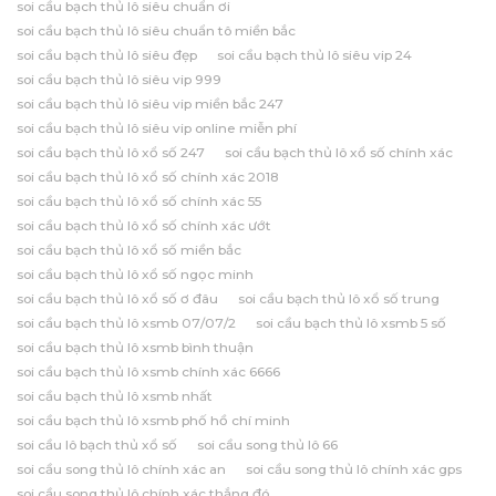
soi cầu bạch thủ lô siêu chuẩn ơi
soi cầu bạch thủ lô siêu chuẩn tô miền bắc
soi cầu bạch thủ lô siêu đẹp
soi cầu bạch thủ lô siêu vip 24
soi cầu bạch thủ lô siêu vip 999
soi cầu bạch thủ lô siêu vip miền bắc 247
soi cầu bạch thủ lô siêu vip online miễn phí
soi cầu bạch thủ lô xổ số 247
soi cầu bạch thủ lô xổ số chính xác
soi cầu bạch thủ lô xổ số chính xác 2018
soi cầu bạch thủ lô xổ số chính xác 55
soi cầu bạch thủ lô xổ số chính xác ướt
soi cầu bạch thủ lô xổ số miền bắc
soi cầu bạch thủ lô xổ số ngọc minh
soi cầu bạch thủ lô xổ số ơ đâu
soi cầu bạch thủ lô xổ số trung
soi cầu bạch thủ lô xsmb 07/07/2
soi cầu bạch thủ lô xsmb 5 số
soi cầu bạch thủ lô xsmb bình thuận
soi cầu bạch thủ lô xsmb chính xác 6666
soi cầu bạch thủ lô xsmb nhất
soi cầu bạch thủ lô xsmb phố hồ chí minh
soi cầu lô bạch thủ xổ số
soi cầu song thủ lô 66
soi cầu song thủ lô chính xác an
soi cầu song thủ lô chính xác gps
soi cầu song thủ lô chính xác thắng đó