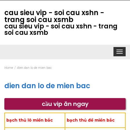
cau sieu vip - soi cau xshn -
trang soi cau xsmb
cau sieu vip - soi cau xshn - trang
soi cau xsmb
Toggle
navigat
Home
dien dan lo de mien bac
dien dan lo de mien bac
cầu vip ăn ngay
bạch thủ lô miền bắc
bạch thủ đề miền bắc