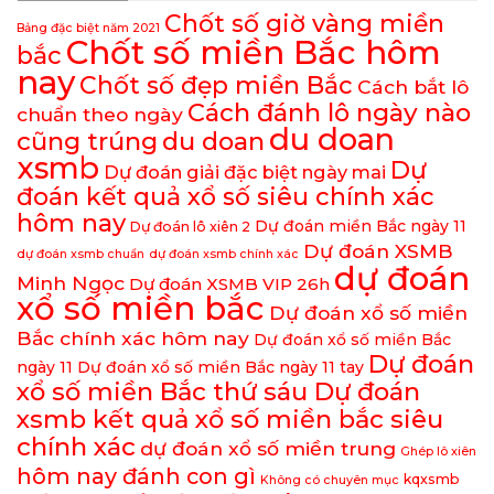
Chốt số giờ vàng miền
Bảng đặc biệt năm 2021
Chốt số miền Bắc hôm
bắc
nay
Chốt số đẹp miền Bắc
Cách bắt lô
Cách đánh lô ngày nào
chuẩn theo ngày
du doan
cũng trúng
du doan
xsmb
Dự
Dự đoán giải đặc biệt ngày mai
đoán kết quả xổ số siêu chính xác
hôm nay
Dự đoán miền Bắc ngày 11
Dự đoán lô xiên 2
Dự đoán XSMB
dự đoán xsmb chuẩn
dự đoán xsmb chính xác
dự đoán
Minh Ngọc
Dự đoán XSMB VIP 26h
xổ số miền bắc
Dự đoán xổ số miền
Bắc chính xác hôm nay
Dự đoán xổ số miền Bắc
Dự đoán
ngày 11
Dự đoán xổ số miền Bắc ngày 11 tay
xổ số miền Bắc thứ sáu Dự đoán
xsmb kết quả xổ số miền bắc siêu
chính xác
dự đoán xổ số miền trung
Ghép lô xiên
hôm nay đánh con gì
kqxsmb
Không có chuyên mục