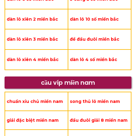
dàn lô xiên 2 miền bắc
dàn lô 10 số miền bắc
dàn lô xiên 3 miền bắc
đề đầu đuôi miền bắc
dàn lô xiên 4 miền bắc
dàn lô 4 số miền bắc
cầu víp miền nam
chuẩn xỉu chủ miền nam
song thủ lô miền nam
giải đặc biệt miền nam
đầu đuôi giải 8 miền nam