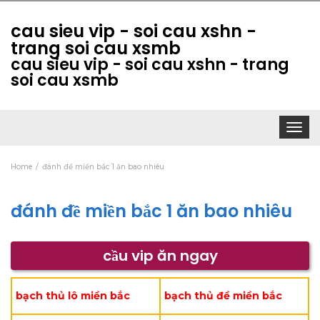
cau sieu vip - soi cau xshn -
trang soi cau xsmb
cau sieu vip - soi cau xshn - trang
soi cau xsmb
Toggle
navigat
Home
đánh đề miền bắc 1 ăn bao nhiêu
đánh đề miền bắc 1 ăn bao nhiêu
cầu vip ăn ngay
bạch thủ lô miền bắc
bạch thủ đề miền bắc