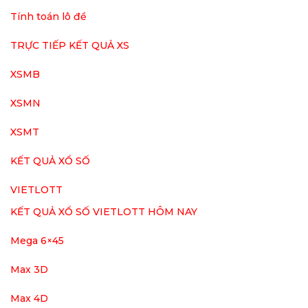
Tính toán lô đề
TRỰC TIẾP KẾT QUẢ XS
XSMB
XSMN
XSMT
KẾT QUẢ XỔ SỐ
VIETLOTT
KẾT QUẢ XỔ SỐ VIETLOTT HÔM NAY
Mega 6×45
Max 3D
Max 4D