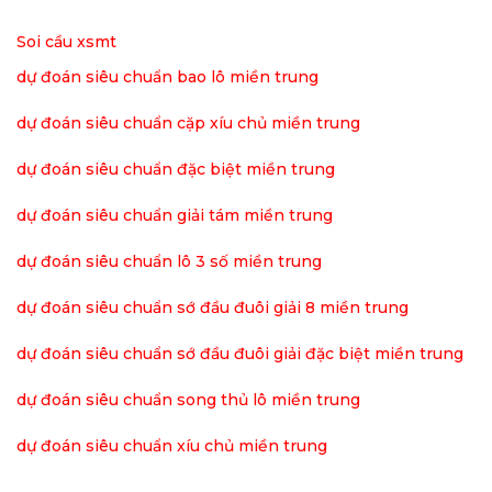
Soi cầu xsmt
dự đoán siêu chuẩn bao lô miền trung
dự đoán siêu chuẩn cặp xíu chủ miền trung
dự đoán siêu chuẩn đặc biệt miền trung
dự đoán siêu chuẩn giải tám miền trung
dự đoán siêu chuẩn lô 3 số miền trung
dự đoán siêu chuẩn sớ đầu đuôi giải 8 miền trung
dự đoán siêu chuẩn sớ đầu đuôi giải đặc biệt miền trung
dự đoán siêu chuẩn song thủ lô miền trung
dự đoán siêu chuẩn xíu chủ miền trung