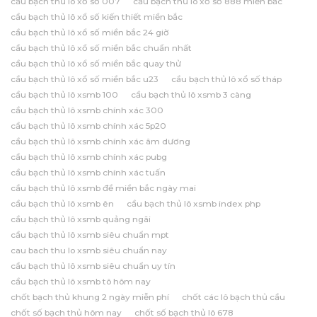
cầu bạch thủ lô xổ số 007
cầu bạch thủ lô xổ số 888 miền bắc
cầu bạch thủ lô xổ số kiến thiết miền bắc
cầu bạch thủ lô xổ số miền bắc 24 giờ
cầu bạch thủ lô xổ số miền bắc chuẩn nhất
cầu bạch thủ lô xổ số miền bắc quay thử
cầu bạch thủ lô xổ số miền bắc u23
cầu bạch thủ lô xổ số tháp
cầu bạch thủ lô xsmb 100
cầu bạch thủ lô xsmb 3 càng
cầu bạch thủ lô xsmb chính xác 300
cầu bạch thủ lô xsmb chính xác 5p20
cầu bạch thủ lô xsmb chính xác âm dương
cầu bạch thủ lô xsmb chính xác pubg
cầu bạch thủ lô xsmb chính xác tuấn
cầu bạch thủ lô xsmb đề miền bắc ngày mai
cầu bạch thủ lô xsmb ên
cầu bạch thủ lô xsmb index php
cầu bạch thủ lô xsmb quảng ngãi
cầu bạch thủ lô xsmb siêu chuẩn mpt
cau bach thu lo xsmb siêu chuẩn nay
cầu bạch thủ lô xsmb siêu chuẩn uy tín
cầu bạch thủ lô xsmb tô hôm nay
chốt bạch thủ khung 2 ngày miễn phí
chốt các lô bạch thủ cầu
chốt số bạch thủ hôm nay
chốt số bạch thủ lô 678