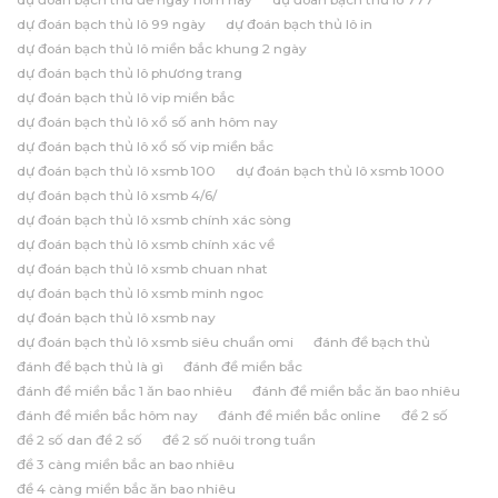
dự đoán bạch thủ lô 99 ngày
dự đoán bạch thủ lô in
dự đoán bạch thủ lô miền bắc khung 2 ngày
dự đoán bạch thủ lô phương trang
dự đoán bạch thủ lô vip miền bắc
dự đoán bạch thủ lô xổ số anh hôm nay
dự đoán bạch thủ lô xổ số vip miền bắc
dự đoán bạch thủ lô xsmb 100
dự đoán bạch thủ lô xsmb 1000
dự đoán bạch thủ lô xsmb 4/6/
dự đoán bạch thủ lô xsmb chính xác sòng
dự đoán bạch thủ lô xsmb chính xác về
dự đoán bạch thủ lô xsmb chuan nhat
dự đoán bạch thủ lô xsmb minh ngoc
dự đoán bạch thủ lô xsmb nay
dự đoán bạch thủ lô xsmb siêu chuẩn omi
đánh đề bạch thủ
đánh đề bạch thủ là gì
đánh đề miền bắc
đánh đề miền bắc 1 ăn bao nhiêu
đánh đề miền bắc ăn bao nhiêu
đánh đề miền bắc hôm nay
đánh đề miền bắc online
đề 2 số
đề 2 số dan đề 2 số
đề 2 số nuôi trong tuần
đề 3 càng miền bắc an bao nhiêu
đề 4 càng miền bắc ăn bao nhiêu