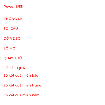
Power 6/55
THỐNG KÊ
SOI CẦU
DÒ VÉ SỐ
SỔ MƠ
QUAY THỬ
SỐ KẾT QUẢ
Số kết quả miền bắc
Số kết quả miền trung
Số kết quả miền nam