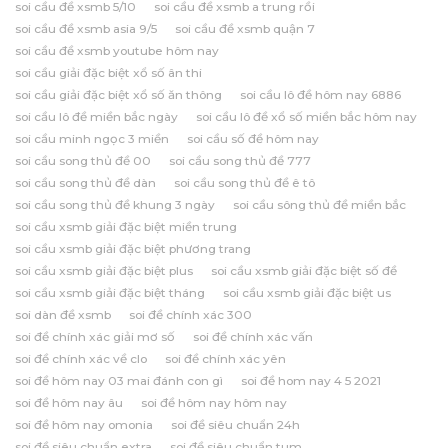
soi cầu đề xsmb 5/10
soi cầu đề xsmb a trung rồi
soi cầu đề xsmb asia 9/5
soi cầu đề xsmb quận 7
soi cầu đề xsmb youtube hôm nay
soi cầu giải đặc biệt xổ số ân thi
soi cầu giải đặc biệt xổ số ăn thông
soi cầu lô đề hôm nay 6886
soi cầu lô đề miền bắc ngày
soi cầu lô đề xổ số miền bắc hôm nay
soi cầu minh ngọc 3 miền
soi cầu số đề hôm nay
soi cầu song thủ đề 00
soi cầu song thủ đề 777
soi cầu song thủ đề dàn
soi cầu song thủ đề ê tô
soi cầu song thủ đề khung 3 ngày
soi cầu sông thủ đề miền bắc
soi cầu xsmb giải đặc biệt miền trung
soi cầu xsmb giải đặc biệt phương trang
soi cầu xsmb giải đặc biệt plus
soi cầu xsmb giải đặc biệt số đề
soi cầu xsmb giải đặc biệt tháng
soi cầu xsmb giải đặc biệt us
soi dàn đề xsmb
soi đề chính xác 300
soi đề chính xác giải mơ số
soi đề chính xác vấn
soi đề chính xác về clo
soi đề chính xác yên
soi đề hôm nay 03 mai đánh con gì
soi đề hom nay 4 5 2021
soi đề hôm nay âu
soi đề hôm nay hôm nay
soi đề hôm nay omonia
soi đề siêu chuẩn 24h
soi đề siêu chuẩn extra
soi đề siêu chuẩn tum