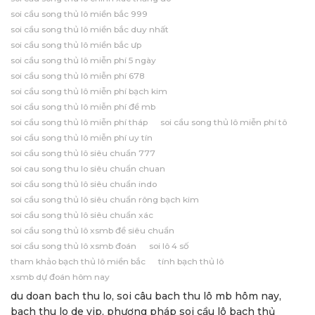
soi cầu song thủ lô miền bắc 999
soi cầu song thủ lô miền bắc duy nhất
soi cầu song thủ lô miền bắc ưp
soi cầu song thủ lô miễn phí 5 ngày
soi cầu song thủ lô miễn phí 678
soi cầu song thủ lô miễn phí bạch kim
soi cầu song thủ lô miễn phí đề mb
soi cầu song thủ lô miễn phí tháp
soi cầu song thủ lô miễn phí tô
soi cầu song thủ lô miễn phí uy tín
soi cầu song thủ lô siêu chuẩn 777
soi cau song thu lo siêu chuẩn chuan
soi cầu song thủ lô siêu chuẩn indo
soi cầu song thủ lô siêu chuẩn rông bạch kim
soi cầu song thủ lô siêu chuẩn xác
soi cầu song thủ lô xsmb đề siêu chuẩn
soi cầu song thủ lô xsmb đoán
soi lô 4 số
tham khảo bạch thủ lô miền bắc
tính bạch thủ lô
xsmb dự đoán hôm nay
du doan bach thu lo, soi câu bach thu lô mb hôm nay,
bach thu lo de vip, phương pháp soi cầu lô bạch thủ