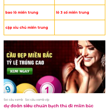
bao lô miền trung
lô 3 số miền trung
cặp xỉu chủ miền trung
Soi cầu xsmb
Soi cầu xsmb víp
dự đoán siêu chuẩn bạch thủ đề miền bắc