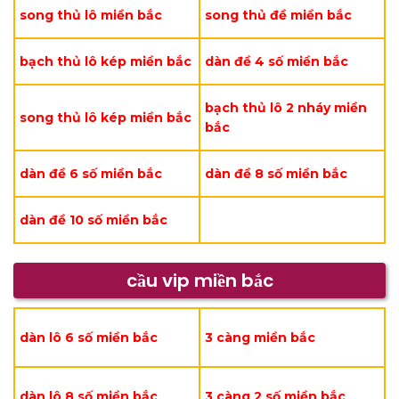
song thủ lô miền bắc
song thủ đề miền bắc
bạch thủ lô kép miền bắc
dàn đề 4 số miền bắc
bạch thủ lô 2 nháy miền
song thủ lô kép miền bắc
bắc
dàn đề 6 số miền bắc
dàn đề 8 số miền bắc
dàn đề 10 số miền bắc
cầu vip miền bắc
dàn lô 6 số miền bắc
3 càng miền bắc
dàn lô 8 số miền bắc
3 càng 2 số miền bắc