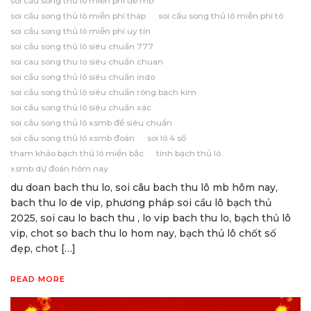
soi cầu song thủ lô miễn phí đề mb
soi cầu song thủ lô miễn phí tháp
soi cầu song thủ lô miễn phí tô
soi cầu song thủ lô miễn phí uy tín
soi cầu song thủ lô siêu chuẩn 777
soi cau song thu lo siêu chuẩn chuan
soi cầu song thủ lô siêu chuẩn indo
soi cầu song thủ lô siêu chuẩn rông bạch kim
soi cầu song thủ lô siêu chuẩn xác
soi cầu song thủ lô xsmb đề siêu chuẩn
soi cầu song thủ lô xsmb đoán
soi lô 4 số
tham khảo bạch thủ lô miền bắc
tính bạch thủ lô
xsmb dự đoán hôm nay
du doan bach thu lo, soi câu bach thu lô mb hôm nay,
bach thu lo de vip, phương pháp soi cầu lô bạch thủ
2025, soi cau lo bach thu , lo vip bach thu lo, bạch thủ lô
vip, chot so bach thu lo hom nay, bạch thủ lô chốt số
đẹp, chot […]
READ MORE