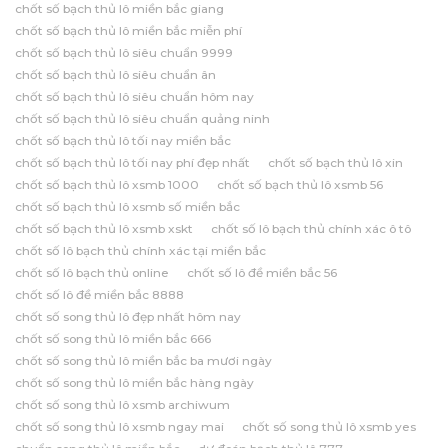
chốt số bạch thủ lô miền bắc giang
chốt số bạch thủ lô miền bắc miễn phí
chốt số bạch thủ lô siêu chuẩn 9999
chốt số bạch thủ lô siêu chuẩn ân
chốt số bạch thủ lô siêu chuẩn hôm nay
chốt số bạch thủ lô siêu chuẩn quảng ninh
chốt số bạch thủ lô tối nay miền bắc
chốt số bạch thủ lô tối nay phí đẹp nhất
chốt số bạch thủ lô xin
chốt số bạch thủ lô xsmb 1000
chốt số bạch thủ lô xsmb 56
chốt số bạch thủ lô xsmb số miền bắc
chốt số bạch thủ lô xsmb xskt
chốt số lô bạch thủ chính xác ô tô
chốt số lô bạch thủ chính xác tại miền bắc
chốt số lô bạch thủ online
chốt số lô đề miền bắc 56
chốt số lô đề miền bắc 8888
chốt số song thủ lô đẹp nhất hôm nay
chốt số song thủ lô miền bắc 666
chốt số song thủ lô miền bắc ba mươi ngày
chốt số song thủ lô miền bắc hàng ngày
chốt số song thủ lô xsmb archiwum
chốt số song thủ lô xsmb ngay mai
chốt số song thủ lô xsmb yes