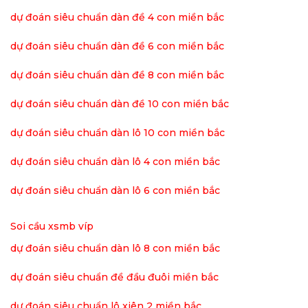
dự đoán siêu chuẩn dàn đề 4 con miền bắc
dự đoán siêu chuẩn dàn đề 6 con miền bắc
dự đoán siêu chuẩn dàn đề 8 con miền bắc
dự đoán siêu chuẩn dàn đề 10 con miền bắc
dự đoán siêu chuẩn dàn lô 10 con miền bắc
dự đoán siêu chuẩn dàn lô 4 con miền bắc
dự đoán siêu chuẩn dàn lô 6 con miền bắc
Soi cầu xsmb víp
dự đoán siêu chuẩn dàn lô 8 con miền bắc
dự đoán siêu chuẩn đề đầu đuôi miền bắc
dự đoán siêu chuẩn lô xiên 2 miền bắc