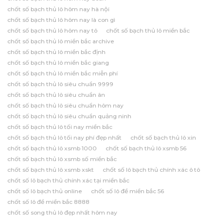
chốt số bạch thủ lô hôm nay hà nội
chốt số bạch thủ lô hôm nay là con gì
chốt số bạch thủ lô hôm nay tô
chốt số bạch thủ lô miền bắc
chốt số bạch thủ lô miền bắc archive
chốt số bạch thủ lô miền bắc định
chốt số bạch thủ lô miền bắc giang
chốt số bạch thủ lô miền bắc miễn phí
chốt số bạch thủ lô siêu chuẩn 9999
chốt số bạch thủ lô siêu chuẩn ân
chốt số bạch thủ lô siêu chuẩn hôm nay
chốt số bạch thủ lô siêu chuẩn quảng ninh
chốt số bạch thủ lô tối nay miền bắc
chốt số bạch thủ lô tối nay phí đẹp nhất
chốt số bạch thủ lô xin
chốt số bạch thủ lô xsmb 1000
chốt số bạch thủ lô xsmb 56
chốt số bạch thủ lô xsmb số miền bắc
chốt số bạch thủ lô xsmb xskt
chốt số lô bạch thủ chính xác ô tô
chốt số lô bạch thủ chính xác tại miền bắc
chốt số lô bạch thủ online
chốt số lô đề miền bắc 56
chốt số lô đề miền bắc 8888
chốt số song thủ lô đẹp nhất hôm nay