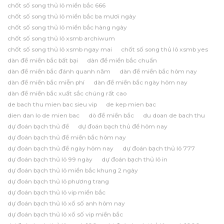
chốt số song thủ lô miền bắc 666
chốt số song thủ lô miền bắc ba mươi ngày
chốt số song thủ lô miền bắc hàng ngày
chốt số song thủ lô xsmb archiwum
chốt số song thủ lô xsmb ngay mai
chốt số song thủ lô xsmb yes
dàn đề miền bắc bất bại
dàn đề miền bắc chuẩn
dàn đề miền bắc đánh quanh năm
dàn đề miền bắc hôm nay
dàn đề miền bắc miễn phí
dàn đề miền bắc ngày hôm nay
dàn đề miền bắc xuất sắc chúng rất cao
de bach thu mien bac sieu vip
de kep mien bac
dien dan lo de mien bac
dò đề miền bắc
du doan de bach thu
dự đoán bạch thủ đề
dự đoán bạch thủ đề hôm nay
dự đoán bạch thủ đề miền bắc hôm nay
dự đoán bạch thủ đề ngày hôm nay
dự đoán bạch thủ lô 777
dự đoán bạch thủ lô 99 ngày
dự đoán bạch thủ lô in
dự đoán bạch thủ lô miền bắc khung 2 ngày
dự đoán bạch thủ lô phương trang
dự đoán bạch thủ lô vip miền bắc
dự đoán bạch thủ lô xổ số anh hôm nay
dự đoán bạch thủ lô xổ số vip miền bắc