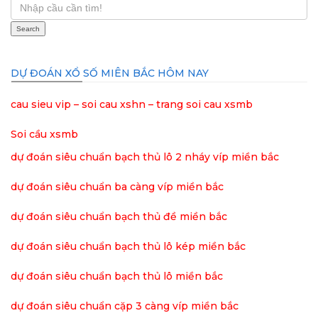
Search
DỰ ĐOÁN XỔ SỐ MIÊN BẮC HÔM NAY
cau sieu vip – soi cau xshn – trang soi cau xsmb
Soi cầu xsmb
dự đoán siêu chuẩn bạch thủ lô 2 nháy víp miền bắc
dự đoán siêu chuẩn ba càng víp miền bắc
dự đoán siêu chuẩn bạch thủ đề miền bắc
dự đoán siêu chuẩn bạch thủ lô kép miền bắc
dự đoán siêu chuẩn bạch thủ lô miền bắc
dự đoán siêu chuẩn cặp 3 càng víp miền bắc