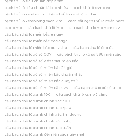
bạch thủ lô siêu chuẩn dep nhất
bạch thủ lô siêu chuẩn là bao nhiêu
bạch thủ lô xsmb ex
bạch thủ lô xsmb iwin
bạch thủ lô xsmb ơtwitter
bạch thủ lô xsmb rông bach kim
cách bắt bạch thủ lô miền nam
cap lo mb
cầu bạch thủ lô imp
cau bach thu lo mb hom nay
cầu bạch thủ lô miền bắc e ngày
cầu bạch thủ lô miền bắc ecolodge
cầu bạch thủ lô miền bắc quay thử
cầu bạch thủ lô ông địa
cầu bạch thủ lô xổ số 007
cầu bạch thủ lô xổ số 888 miền bắc
cầu bạch thủ lô xổ số kiến thiết miền bắc
cầu bạch thủ lô xổ số miền bắc 24 giờ
cầu bạch thủ lô xổ số miền bắc chuẩn nhất
cầu bạch thủ lô xổ số miền bắc quay thử
cầu bạch thủ lô xổ số miền bắc u23
cầu bạch thủ lô xổ số tháp
cầu bạch thủ lô xsmb 100
cầu bạch thủ lô xsmb 3 càng
cầu bạch thủ lô xsmb chính xác 300
cầu bạch thủ lô xsmb chính xác 5p20
cầu bạch thủ lô xsmb chính xác âm dương
cầu bạch thủ lô xsmb chính xác pubg
cầu bạch thủ lô xsmb chính xác tuấn
cầu bạch thủ lô xsmb đề miền bắc ngày mai