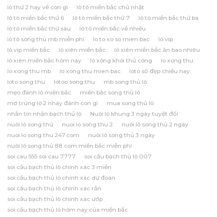
lô thứ 2 hay về con gì
lô tô miền bắc chủ nhật
lô tô miền bắc thứ 6
lô tô miền bắc thứ 7
lô tô miền bắc thứ ba
lô tô miền bắc thứ sáu
lô tô miền bắc về nhiều
lô tô song thủ mb miễn phí
lo to xo so mien bac
lô vip
lô vip miền bắc
lô xiên miền bắc
lô xiên miền bắc ăn bao nhiêu
lô xiên miền bắc hôm nay
lò xông khói thủ công
lo xong thu
lo xong thu mb
lo xong thu mien bac
loto số đẹp chiều nay
loto song thu
lotoo song thu
mb song thủ lô
mẹo đánh lô miền bắc
miền bắc song thủ lô
mơ trúng lô 2 nháy đánh con gì
mua song thủ lô
nhắn tin nhận bạch thủ lô
Nuôi lô khung 3 ngày tuyệt đối
nuôi lô song thủ
nuoi lo song thu 2
nuôi lô song thủ 2 ngày
nuoi lo song thu 247.com
nuôi lô song thủ 3 ngày
nuôi lô song thủ 88.com miền bắc miễn phí
soi cau 555 soi cau 7777
soi cầu bạch thủ lô 007
soi cầu bạch thủ lô chính xác 3 miền
soi cầu bạch thủ lô chính xác dự đoán
soi cầu bạch thủ lô chính xác rắn
soi cầu bạch thủ lô chính xác ướp
soi cầu bạch thủ lô hôm nay của miền bắc