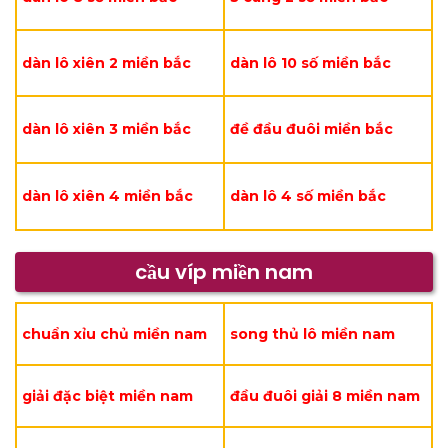
dàn lô xiên 2 miền bắc
dàn lô 10 số miền bắc
dàn lô xiên 3 miền bắc
đề đầu đuôi miền bắc
dàn lô xiên 4 miền bắc
dàn lô 4 số miền bắc
cầu víp miền nam
chuẩn xỉu chủ miền nam
song thủ lô miền nam
giải đặc biệt miền nam
đầu đuôi giải 8 miền nam