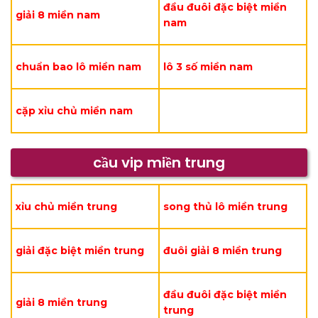
đầu đuôi đặc biệt miền
giải 8 miền nam
nam
chuẩn bao lô miền nam
lô 3 số miền nam
cặp xỉu chủ miền nam
cầu vip miền trung
xỉu chủ miền trung
song thủ lô miền trung
giải đặc biệt miền trung
đuôi giải 8 miền trung
đầu đuôi đặc biệt miền
giải 8 miền trung
trung