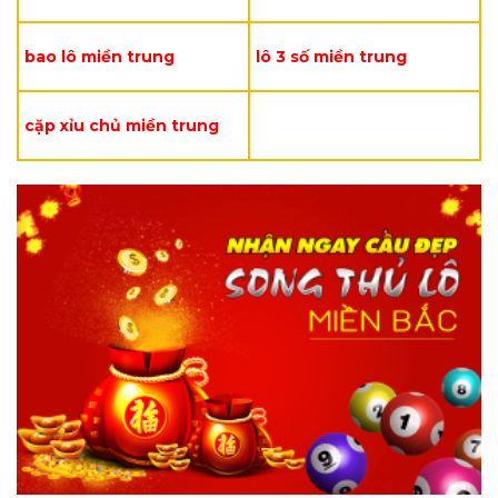
bao lô miền trung
lô 3 số miền trung
cặp xỉu chủ miền trung