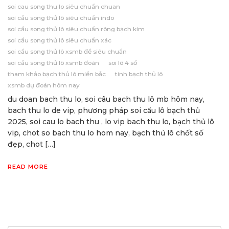
soi cau song thu lo siêu chuẩn chuan
soi cầu song thủ lô siêu chuẩn indo
soi cầu song thủ lô siêu chuẩn rông bạch kim
soi cầu song thủ lô siêu chuẩn xác
soi cầu song thủ lô xsmb đề siêu chuẩn
soi cầu song thủ lô xsmb đoán
soi lô 4 số
tham khảo bạch thủ lô miền bắc
tính bạch thủ lô
xsmb dự đoán hôm nay
du doan bach thu lo, soi câu bach thu lô mb hôm nay,
bach thu lo de vip, phương pháp soi cầu lô bạch thủ
2025, soi cau lo bach thu , lo vip bach thu lo, bạch thủ lô
vip, chot so bach thu lo hom nay, bạch thủ lô chốt số
đẹp, chot […]
READ MORE