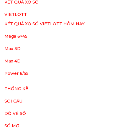
KẾT QUẢ XỔ SỐ
VIETLOTT
KẾT QUẢ XỔ SỐ VIETLOTT HÔM NAY
Mega 6×45
Max 3D
Max 4D
Power 6/55
THỐNG KÊ
SOI CẦU
DÒ VÉ SỐ
SỔ MƠ