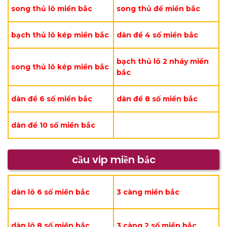
song thủ lô miền bắc
song thủ đề miền bắc
bạch thủ lô kép miền bắc
dàn đề 4 số miền bắc
bạch thủ lô 2 nháy miền
song thủ lô kép miền bắc
bắc
dàn đề 6 số miền bắc
dàn đề 8 số miền bắc
dàn đề 10 số miền bắc
cầu vip miền bắc
dàn lô 6 số miền bắc
3 càng miền bắc
dàn lô 8 số miền bắc
3 càng 2 số miền bắc