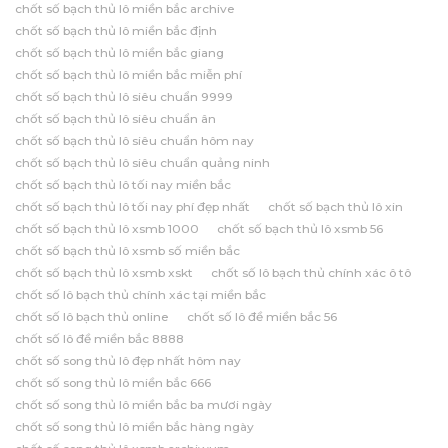
chốt số bạch thủ lô miền bắc archive
chốt số bạch thủ lô miền bắc định
chốt số bạch thủ lô miền bắc giang
chốt số bạch thủ lô miền bắc miễn phí
chốt số bạch thủ lô siêu chuẩn 9999
chốt số bạch thủ lô siêu chuẩn ân
chốt số bạch thủ lô siêu chuẩn hôm nay
chốt số bạch thủ lô siêu chuẩn quảng ninh
chốt số bạch thủ lô tối nay miền bắc
chốt số bạch thủ lô tối nay phí đẹp nhất
chốt số bạch thủ lô xin
chốt số bạch thủ lô xsmb 1000
chốt số bạch thủ lô xsmb 56
chốt số bạch thủ lô xsmb số miền bắc
chốt số bạch thủ lô xsmb xskt
chốt số lô bạch thủ chính xác ô tô
chốt số lô bạch thủ chính xác tại miền bắc
chốt số lô bạch thủ online
chốt số lô đề miền bắc 56
chốt số lô đề miền bắc 8888
chốt số song thủ lô đẹp nhất hôm nay
chốt số song thủ lô miền bắc 666
chốt số song thủ lô miền bắc ba mươi ngày
chốt số song thủ lô miền bắc hàng ngày