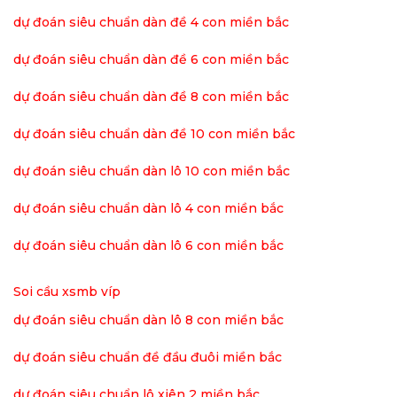
dự đoán siêu chuẩn dàn đề 4 con miền bắc
dự đoán siêu chuẩn dàn đề 6 con miền bắc
dự đoán siêu chuẩn dàn đề 8 con miền bắc
dự đoán siêu chuẩn dàn đề 10 con miền bắc
dự đoán siêu chuẩn dàn lô 10 con miền bắc
dự đoán siêu chuẩn dàn lô 4 con miền bắc
dự đoán siêu chuẩn dàn lô 6 con miền bắc
Soi cầu xsmb víp
dự đoán siêu chuẩn dàn lô 8 con miền bắc
dự đoán siêu chuẩn đề đầu đuôi miền bắc
dự đoán siêu chuẩn lô xiên 2 miền bắc