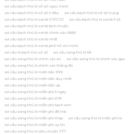
soi cầu bạch thủ lô xổ số ngọc minh
soi cầu bạch thủ lô xổ số ơ đâu
soi cầu bạch thủ lô xổ số trung
soi cầu bạch thủ lô xsmb 07/07/2
soi cầu bạch thủ lô xsmb 5 số
soi cầu bạch thủ lô xsmb bình thuận
soi cầu bạch thủ lô xsmb chính xác 6666
soi cầu bạch thủ lô xsmb nhất
soi cầu bạch thủ lô xsmb phố hồ chí minh
soi cầu lô bạch thủ xổ số
soi cầu song thủ lô 66
soi cầu song thủ lô chính xác an
soi cầu song thủ lô chính xác gps
soi cầu song thủ lô chính xác thắng đó
soi cầu song thủ lô miền bắc 999
soi cầu song thủ lô miền bắc duy nhất
soi cầu song thủ lô miền bắc ưp
soi cầu song thủ lô miễn phí 5 ngày
soi cầu song thủ lô miễn phí 678
soi cầu song thủ lô miễn phí bạch kim
soi cầu song thủ lô miễn phí đề mb
soi cầu song thủ lô miễn phí tháp
soi cầu song thủ lô miễn phí tô
soi cầu song thủ lô miễn phí uy tín
soi cầu song thủ lô siêu chuẩn 777