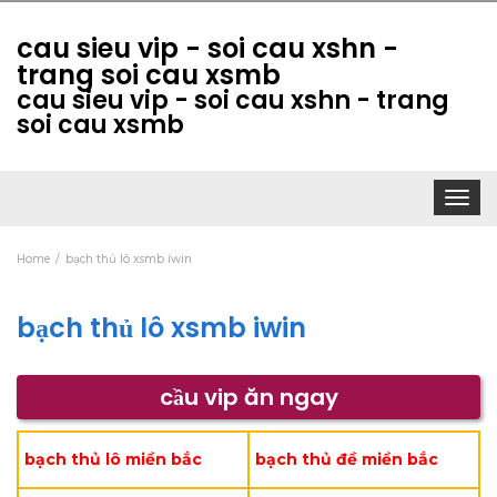
cau sieu vip - soi cau xshn -
trang soi cau xsmb
cau sieu vip - soi cau xshn - trang
soi cau xsmb
Toggle
navigat
Home
bạch thủ lô xsmb iwin
bạch thủ lô xsmb iwin
cầu vip ăn ngay
bạch thủ lô miền bắc
bạch thủ đề miền bắc