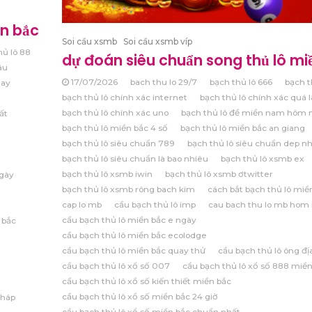
ền bắc
Soi cầu xsmb
Soi cầu xsmb víp
hủ lô 88
dự đoán siêu chuẩn song thủ lô mi
âu
17/07/2026
bach thu lo 29/7
bạch thủ lô 666
bạch t
nay
bạch thủ lô chính xác internet
bạch thủ lô chính xác quá 
bạch thủ lô chính xác uno
bạch thủ lô đề miền nam hôm 
ất
bạch thủ lô miền bắc 4 số
bạch thủ lô miền bắc an giang
bạch thủ lô siêu chuẩn 789
bạch thủ lô siêu chuẩn dep n
bạch thủ lô siêu chuẩn là bao nhiêu
bạch thủ lô xsmb ex
bạch thủ lô xsmb iwin
bạch thủ lô xsmb ơtwitter
ngày
bạch thủ lô xsmb rông bach kim
cách bắt bạch thủ lô mi
cap lo mb
cầu bạch thủ lô imp
cau bach thu lo mb hom
a
cầu bạch thủ lô miền bắc e ngày
 bắc
cầu bạch thủ lô miền bắc ecolodge
cầu bạch thủ lô miền bắc quay thử
cầu bạch thủ lô ông đị
cầu bạch thủ lô xổ số 007
cầu bạch thủ lô xổ số 888 miề
cầu bạch thủ lô xổ số kiến thiết miền bắc
cầu bạch thủ lô xổ số miền bắc 24 giờ
tháp
cầu bạch thủ lô xổ số miền bắc chuẩn nhất