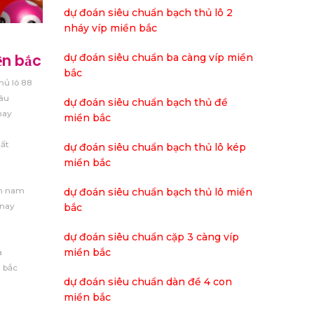
dự đoán siêu chuẩn bạch thủ lô 2
nháy víp miền bắc
ền bắc
dự đoán siêu chuẩn ba càng víp miền
bắc
hủ lô 88
lâu
dự đoán siêu chuẩn bạch thủ đề
nay
miền bắc
hất
dự đoán siêu chuẩn bạch thủ lô kép
miền bắc
ền nam
dự đoán siêu chuẩn bạch thủ lô miền
 nay
bắc
dự đoán siêu chuẩn cặp 3 càng víp
miền bắc
a
n bắc
dự đoán siêu chuẩn dàn đề 4 con
miền bắc