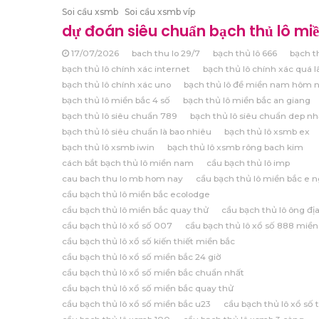
Soi cầu xsmb
Soi cầu xsmb víp
dự đoán siêu chuẩn bạch thủ lô mi
17/07/2026
bach thu lo 29/7
bạch thủ lô 666
bạch t
bạch thủ lô chính xác internet
bạch thủ lô chính xác quá l
bạch thủ lô chính xác uno
bạch thủ lô đề miền nam hôm 
bạch thủ lô miền bắc 4 số
bạch thủ lô miền bắc an giang
bạch thủ lô siêu chuẩn 789
bạch thủ lô siêu chuẩn dep nh
bạch thủ lô siêu chuẩn là bao nhiêu
bạch thủ lô xsmb ex
bạch thủ lô xsmb iwin
bạch thủ lô xsmb rông bach kim
cách bắt bạch thủ lô miền nam
cầu bạch thủ lô imp
cau bach thu lo mb hom nay
cầu bạch thủ lô miền bắc e 
cầu bạch thủ lô miền bắc ecolodge
cầu bạch thủ lô miền bắc quay thử
cầu bạch thủ lô ông đị
cầu bạch thủ lô xổ số 007
cầu bạch thủ lô xổ số 888 miền
cầu bạch thủ lô xổ số kiến thiết miền bắc
cầu bạch thủ lô xổ số miền bắc 24 giờ
cầu bạch thủ lô xổ số miền bắc chuẩn nhất
cầu bạch thủ lô xổ số miền bắc quay thử
cầu bạch thủ lô xổ số miền bắc u23
cầu bạch thủ lô xổ số 