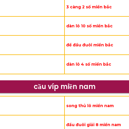
3 càng 2 số miền bắc
dàn lô 10 số miền bắc
đề đầu đuôi miền bắc
dàn lô 4 số miền bắc
cầu víp miền nam
song thủ lô miền nam
đầu đuôi giải 8 miền nam