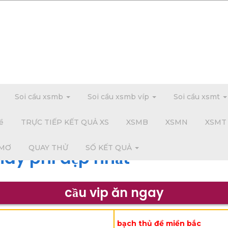
Soi cầu xsmb
Soi cầu xsmb víp
Soi cầu xsmt
ề
TRỰC TIẾP KẾT QUẢ XS
XSMB
XSMN
XSMT
 MƠ
QUAY THỬ
SỐ KẾT QUẢ
 nay phí đẹp nhất
cầu vip ăn ngay
bạch thủ đề miền bắc