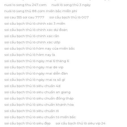
nuoi lo song thu 247.com
nuôi lô song thủ 3 ngày
nuôi lô song thủ 88.com miền bắc miễn phí
soi cau 555 soi cau 7777
soi cầu bạch thủ lô 007
soi cầu bạch thủ lô chính xác 3 miền
soi cầu bạch thủ lô chính xác dự đoán
soi cầu bạch thủ lô chính xác rắn
soi cầu bạch thủ lô chính xác ướp
soi cầu bạch thủ lô hôm nay của miền bắc
soi cầu bạch thủ lô hôm nay là
soi cầu bạch thủ lô ngày mai 6 tháng 6
soi cầu bạch thủ lô ngày mai de vip
soi cầu bạch thủ lô ngày mai diễn đàn
soi cầu bạch thủ lô ngày mai ra số gì
soi cầu bạch thủ lô siêu chuẩn 4d
soi cầu bạch thủ lô siêu chuẩn an giang
soi cầu bạch thủ lô siêu chuẩn đồng tháp
soi cầu bạch thủ lô siêu chuẩn khánh hòa
soi cầu bạch thủ lô siêu chuẩn ơi
soi cầu bạch thủ lô siêu chuẩn tô miền bắc
soi cầu bạch thủ lô siêu đẹp
soi cầu bạch thủ lô siêu vip 24