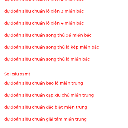
dự đoán siêu chuẩn lô xiên 3 miền bắc
dự đoán siêu chuẩn lô xiên 4 miền bắc
dự đoán siêu chuẩn song thủ đề miền bắc
dự đoán siêu chuẩn song thủ lô kép miền bắc
dự đoán siêu chuẩn song thủ lô miền bắc
Soi cầu xsmt
dự đoán siêu chuẩn bao lô miền trung
dự đoán siêu chuẩn cặp xíu chủ miền trung
dự đoán siêu chuẩn đặc biệt miền trung
dự đoán siêu chuẩn giải tám miền trung