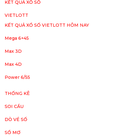
KẾT QUẢ XỔ SỐ
VIETLOTT
KẾT QUẢ XỔ SỐ VIETLOTT HÔM NAY
Mega 6×45
Max 3D
Max 4D
Power 6/55
THỐNG KÊ
SOI CẦU
DÒ VÉ SỐ
SỔ MƠ