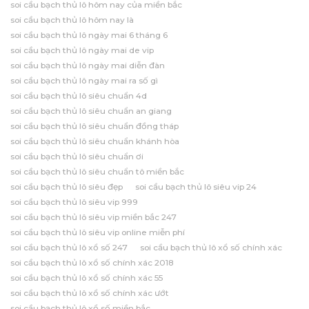
soi cầu bạch thủ lô hôm nay của miền bắc
soi cầu bạch thủ lô hôm nay là
soi cầu bạch thủ lô ngày mai 6 tháng 6
soi cầu bạch thủ lô ngày mai de vip
soi cầu bạch thủ lô ngày mai diễn đàn
soi cầu bạch thủ lô ngày mai ra số gì
soi cầu bạch thủ lô siêu chuẩn 4d
soi cầu bạch thủ lô siêu chuẩn an giang
soi cầu bạch thủ lô siêu chuẩn đồng tháp
soi cầu bạch thủ lô siêu chuẩn khánh hòa
soi cầu bạch thủ lô siêu chuẩn ơi
soi cầu bạch thủ lô siêu chuẩn tô miền bắc
soi cầu bạch thủ lô siêu đẹp
soi cầu bạch thủ lô siêu vip 24
soi cầu bạch thủ lô siêu vip 999
soi cầu bạch thủ lô siêu vip miền bắc 247
soi cầu bạch thủ lô siêu vip online miễn phí
soi cầu bạch thủ lô xổ số 247
soi cầu bạch thủ lô xổ số chính xác
soi cầu bạch thủ lô xổ số chính xác 2018
soi cầu bạch thủ lô xổ số chính xác 55
soi cầu bạch thủ lô xổ số chính xác ướt
soi cầu bạch thủ lô xổ số miền bắc