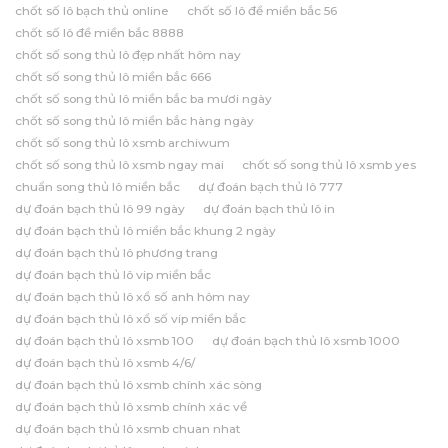
chốt số lô bạch thủ online
chốt số lô đề miền bắc 56
chốt số lô đề miền bắc 8888
chốt số song thủ lô đẹp nhất hôm nay
chốt số song thủ lô miền bắc 666
chốt số song thủ lô miền bắc ba mươi ngày
chốt số song thủ lô miền bắc hàng ngày
chốt số song thủ lô xsmb archiwum
chốt số song thủ lô xsmb ngay mai
chốt số song thủ lô xsmb yes
chuẩn song thủ lô miền bắc
dự đoán bạch thủ lô 777
dự đoán bạch thủ lô 99 ngày
dự đoán bạch thủ lô in
dự đoán bạch thủ lô miền bắc khung 2 ngày
dự đoán bạch thủ lô phương trang
dự đoán bạch thủ lô vip miền bắc
dự đoán bạch thủ lô xổ số anh hôm nay
dự đoán bạch thủ lô xổ số vip miền bắc
dự đoán bạch thủ lô xsmb 100
dự đoán bạch thủ lô xsmb 1000
dự đoán bạch thủ lô xsmb 4/6/
dự đoán bạch thủ lô xsmb chính xác sòng
dự đoán bạch thủ lô xsmb chính xác về
dự đoán bạch thủ lô xsmb chuan nhat