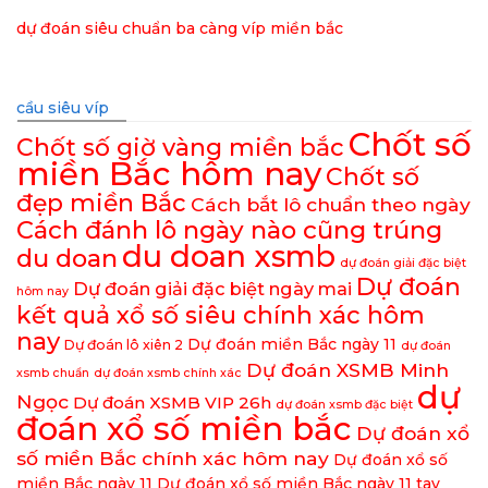
dự đoán siêu chuẩn ba càng víp miền bắc
cầu siêu víp
Chốt số
Chốt số giờ vàng miền bắc
miền Bắc hôm nay
Chốt số
đẹp miền Bắc
Cách bắt lô chuẩn theo ngày
Cách đánh lô ngày nào cũng trúng
du doan xsmb
du doan
dự đoán giải đặc biệt
Dự đoán
Dự đoán giải đặc biệt ngày mai
hôm nay
kết quả xổ số siêu chính xác hôm
nay
Dự đoán miền Bắc ngày 11
Dự đoán lô xiên 2
dự đoán
Dự đoán XSMB Minh
xsmb chuẩn
dự đoán xsmb chính xác
dự
Ngọc
Dự đoán XSMB VIP 26h
dự đoán xsmb đặc biệt
đoán xổ số miền bắc
Dự đoán xổ
số miền Bắc chính xác hôm nay
Dự đoán xổ số
miền Bắc ngày 11
Dự đoán xổ số miền Bắc ngày 11 tay