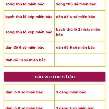
song thủ lô miền bắc
song thủ đề miền bắc
bạch thủ lô kép miền bắc
dàn đề 4 số miền bắc
bạch thủ lô 2 nháy miền
song thủ lô kép miền bắc
bắc
dàn đề 6 số miền bắc
dàn đề 8 số miền bắc
dàn đề 10 số miền bắc
cầu vip miền bắc
dàn lô 6 số miền bắc
3 càng miền bắc
dàn lô 8 số miền bắc
3 càng 2 số miền bắc