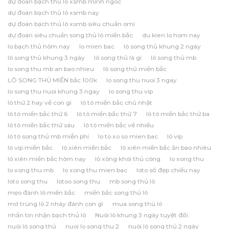
dự đoán bạch thủ lô xsmb minh ngoc
dự đoán bạch thủ lô xsmb nay
dự đoán bạch thủ lô xsmb siêu chuẩn omi
dự đoán siêu chuẩn song thủ lô miền bắc
du kien lo hom nay
lo bạch thủ hôm nay
lo mien bac
lô song thủ khung 2 ngày
lô song thủ khung 3 ngày
lô song thủ là gì
lô song thủ mb
lo song thu mb an bao nhieu
lô song thủ miền bắc
LÔ SONG THỦ MIỀN bắc 100k
lo song thu nuoi 3 ngay
lo song thu nuoi khung 3 ngay
lo song thu vip
lô thứ 2 hay về con gì
lô tô miền bắc chủ nhật
lô tô miền bắc thứ 6
lô tô miền bắc thứ 7
lô tô miền bắc thứ ba
lô tô miền bắc thứ sáu
lô tô miền bắc về nhiều
lô tô song thủ mb miễn phí
lo to xo so mien bac
lô vip
lô vip miền bắc
lô xiên miền bắc
lô xiên miền bắc ăn bao nhiêu
lô xiên miền bắc hôm nay
lò xông khói thủ công
lo xong thu
lo xong thu mb
lo xong thu mien bac
loto số đẹp chiều nay
loto song thu
lotoo song thu
mb song thủ lô
mẹo đánh lô miền bắc
miền bắc song thủ lô
mơ trúng lô 2 nháy đánh con gì
mua song thủ lô
nhắn tin nhận bạch thủ lô
Nuôi lô khung 3 ngày tuyệt đối
nuôi lô song thủ
nuoi lo song thu 2
nuôi lô song thủ 2 ngày