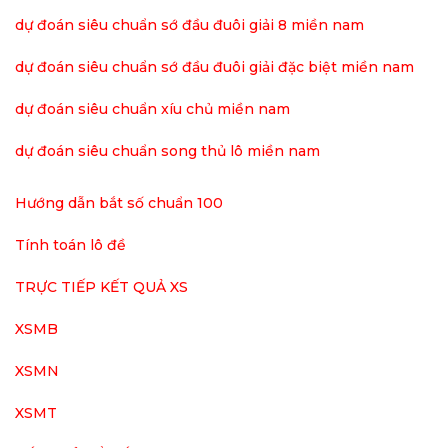
dự đoán siêu chuẩn sớ đầu đuôi giải 8 miền nam
dự đoán siêu chuẩn sớ đầu đuôi giải đặc biệt miền nam
dự đoán siêu chuẩn xíu chủ miền nam
dự đoán siêu chuẩn song thủ lô miền nam
Hướng dẫn bắt số chuẩn 100
Tính toán lô đề
TRỰC TIẾP KẾT QUẢ XS
XSMB
XSMN
XSMT