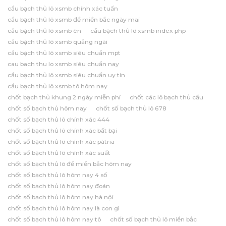
cầu bạch thủ lô xsmb chính xác tuấn
cầu bạch thủ lô xsmb đề miền bắc ngày mai
cầu bạch thủ lô xsmb ên
cầu bạch thủ lô xsmb index php
cầu bạch thủ lô xsmb quảng ngãi
cầu bạch thủ lô xsmb siêu chuẩn mpt
cau bach thu lo xsmb siêu chuẩn nay
cầu bạch thủ lô xsmb siêu chuẩn uy tín
cầu bạch thủ lô xsmb tô hôm nay
chốt bạch thủ khung 2 ngày miễn phí
chốt các lô bạch thủ cầu
chốt số bạch thủ hôm nay
chốt số bạch thủ lô 678
chốt số bạch thủ lô chính xác 444
chốt số bạch thủ lô chính xác bất bại
chốt số bạch thủ lô chính xác pátria
chốt số bạch thủ lô chính xác suất
chốt số bạch thủ lô đề miền bắc hôm nay
chốt số bạch thủ lô hôm nay 4 số
chốt số bạch thủ lô hôm nay đoán
chốt số bạch thủ lô hôm nay hà nội
chốt số bạch thủ lô hôm nay là con gì
chốt số bạch thủ lô hôm nay tô
chốt số bạch thủ lô miền bắc