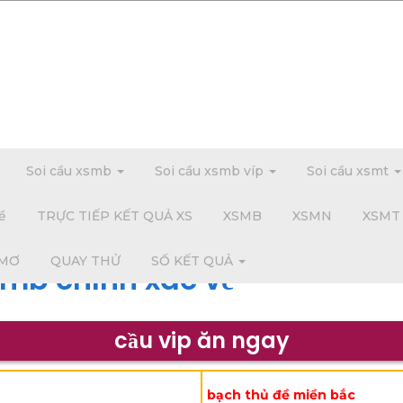
Soi cầu xsmb
Soi cầu xsmb víp
Soi cầu xsmt
ề
TRỰC TIẾP KẾT QUẢ XS
XSMB
XSMN
XSMT
 MƠ
QUAY THỬ
SỐ KẾT QUẢ
smb chính xác về
cầu vip ăn ngay
bạch thủ đề miền bắc