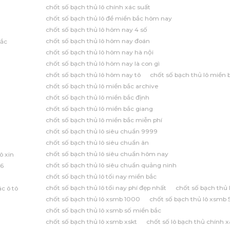
chốt số bạch thủ lô chính xác suất
chốt số bạch thủ lô đề miền bắc hôm nay
chốt số bạch thủ lô hôm nay 4 số
chốt số bạch thủ lô hôm nay đoán
bắc
chốt số bạch thủ lô hôm nay hà nội
chốt số bạch thủ lô hôm nay là con gì
chốt số bạch thủ lô hôm nay tô
chốt số bạch thủ lô miền 
chốt số bạch thủ lô miền bắc archive
chốt số bạch thủ lô miền bắc định
chốt số bạch thủ lô miền bắc giang
chốt số bạch thủ lô miền bắc miễn phí
chốt số bạch thủ lô siêu chuẩn 9999
chốt số bạch thủ lô siêu chuẩn ân
chốt số bạch thủ lô siêu chuẩn hôm nay
ô xin
chốt số bạch thủ lô siêu chuẩn quảng ninh
56
chốt số bạch thủ lô tối nay miền bắc
chốt số bạch thủ lô tối nay phí đẹp nhất
chốt số bạch thủ l
c ô tô
chốt số bạch thủ lô xsmb 1000
chốt số bạch thủ lô xsmb 
chốt số bạch thủ lô xsmb số miền bắc
chốt số bạch thủ lô xsmb xskt
chốt số lô bạch thủ chính x