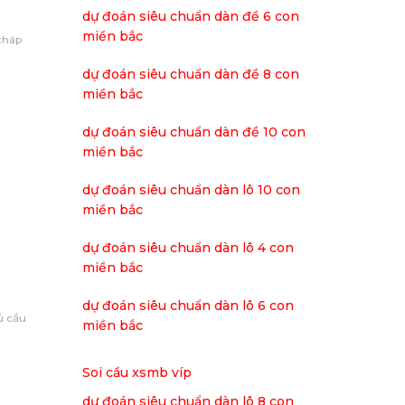
dự đoán siêu chuẩn dàn đề 6 con
miền bắc
tháp
dự đoán siêu chuẩn dàn đề 8 con
miền bắc
dự đoán siêu chuẩn dàn đề 10 con
miền bắc
dự đoán siêu chuẩn dàn lô 10 con
miền bắc
dự đoán siêu chuẩn dàn lô 4 con
miền bắc
dự đoán siêu chuẩn dàn lô 6 con
ủ cầu
miền bắc
Soi cầu xsmb víp
dự đoán siêu chuẩn dàn lô 8 con