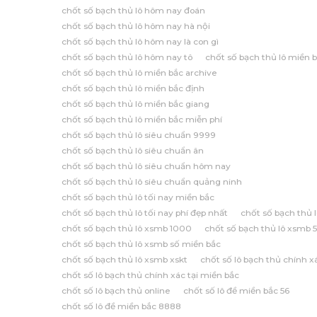
chốt số bạch thủ lô hôm nay đoán
chốt số bạch thủ lô hôm nay hà nội
chốt số bạch thủ lô hôm nay là con gì
chốt số bạch thủ lô hôm nay tô
chốt số bạch thủ lô miền 
chốt số bạch thủ lô miền bắc archive
chốt số bạch thủ lô miền bắc định
chốt số bạch thủ lô miền bắc giang
chốt số bạch thủ lô miền bắc miễn phí
chốt số bạch thủ lô siêu chuẩn 9999
chốt số bạch thủ lô siêu chuẩn ân
chốt số bạch thủ lô siêu chuẩn hôm nay
chốt số bạch thủ lô siêu chuẩn quảng ninh
chốt số bạch thủ lô tối nay miền bắc
chốt số bạch thủ lô tối nay phí đẹp nhất
chốt số bạch thủ l
chốt số bạch thủ lô xsmb 1000
chốt số bạch thủ lô xsmb 
chốt số bạch thủ lô xsmb số miền bắc
chốt số bạch thủ lô xsmb xskt
chốt số lô bạch thủ chính xá
chốt số lô bạch thủ chính xác tại miền bắc
chốt số lô bạch thủ online
chốt số lô đề miền bắc 56
chốt số lô đề miền bắc 8888