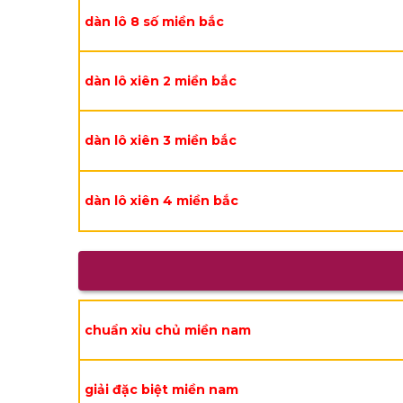
dàn lô 8 số miền bắc
dàn lô xiên 2 miền bắc
dàn lô xiên 3 miền bắc
dàn lô xiên 4 miền bắc
chuẩn xỉu chủ miền nam
giải đặc biệt miền nam