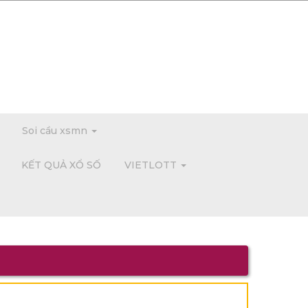
Soi cầu xsmn
KẾT QUẢ XỔ SỐ
VIETLOTT