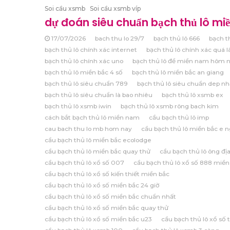
Soi cầu xsmb
Soi cầu xsmb víp
dự đoán siêu chuẩn bạch thủ lô mi
17/07/2026
bach thu lo 29/7
bạch thủ lô 666
bạch t
bạch thủ lô chính xác internet
bạch thủ lô chính xác quá l
bạch thủ lô chính xác uno
bạch thủ lô đề miền nam hôm 
bạch thủ lô miền bắc 4 số
bạch thủ lô miền bắc an giang
bạch thủ lô siêu chuẩn 789
bạch thủ lô siêu chuẩn dep nh
bạch thủ lô siêu chuẩn là bao nhiêu
bạch thủ lô xsmb ex
bạch thủ lô xsmb iwin
bạch thủ lô xsmb rông bach kim
cách bắt bạch thủ lô miền nam
cầu bạch thủ lô imp
cau bach thu lo mb hom nay
cầu bạch thủ lô miền bắc e 
cầu bạch thủ lô miền bắc ecolodge
cầu bạch thủ lô miền bắc quay thử
cầu bạch thủ lô ông đị
cầu bạch thủ lô xổ số 007
cầu bạch thủ lô xổ số 888 miền
cầu bạch thủ lô xổ số kiến thiết miền bắc
cầu bạch thủ lô xổ số miền bắc 24 giờ
cầu bạch thủ lô xổ số miền bắc chuẩn nhất
cầu bạch thủ lô xổ số miền bắc quay thử
cầu bạch thủ lô xổ số miền bắc u23
cầu bạch thủ lô xổ số 