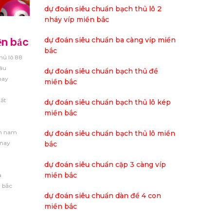
dự đoán siêu chuẩn bạch thủ lô 2
nháy víp miền bắc
ền bắc
dự đoán siêu chuẩn ba càng víp miền
bắc
hủ lô 88
lâu
dự đoán siêu chuẩn bạch thủ đề
nay
miền bắc
hất
dự đoán siêu chuẩn bạch thủ lô kép
miền bắc
ền nam
dự đoán siêu chuẩn bạch thủ lô miền
 nay
bắc
dự đoán siêu chuẩn cặp 3 càng víp
miền bắc
a
n bắc
dự đoán siêu chuẩn dàn đề 4 con
miền bắc