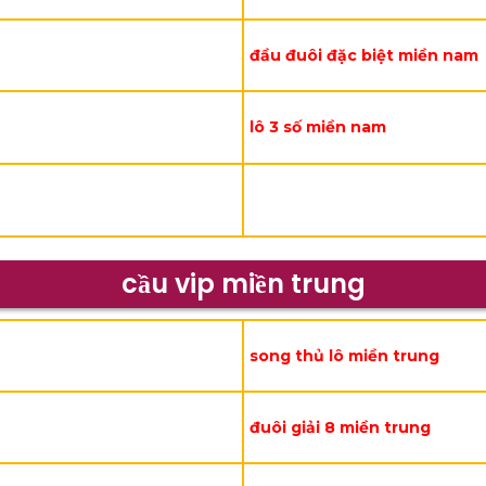
đầu đuôi đặc biệt miền nam
lô 3 số miền nam
cầu vip miền trung
song thủ lô miền trung
đuôi giải 8 miền trung