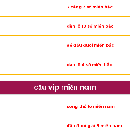
3 càng 2 số miền bắc
dàn lô 10 số miền bắc
đề đầu đuôi miền bắc
dàn lô 4 số miền bắc
cầu víp miền nam
song thủ lô miền nam
đầu đuôi giải 8 miền nam