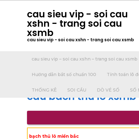
cau sieu vip - soi cau
xshn - trang soi cau
xsmb
cau sieu vip - soi cau xshn - trang soi cau xsmb
cau sieu vip – soi cau xshn – trang soi cau xsmb
Hướng dẫn bắt số chuẩn 100
Tính toán lô đ
Home
cau bach thu lo xsmb siêu chuẩn nay
THỐNG KÊ
SOI CẦU
DÒ VÉ SỐ
SỔ
cau bach thu lo xsmb
bạch thủ lô miền bắc