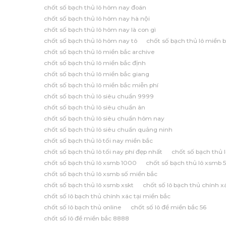
chốt số bạch thủ lô hôm nay đoán
chốt số bạch thủ lô hôm nay hà nội
chốt số bạch thủ lô hôm nay là con gì
chốt số bạch thủ lô hôm nay tô
chốt số bạch thủ lô miền 
chốt số bạch thủ lô miền bắc archive
chốt số bạch thủ lô miền bắc định
chốt số bạch thủ lô miền bắc giang
chốt số bạch thủ lô miền bắc miễn phí
chốt số bạch thủ lô siêu chuẩn 9999
chốt số bạch thủ lô siêu chuẩn ân
chốt số bạch thủ lô siêu chuẩn hôm nay
chốt số bạch thủ lô siêu chuẩn quảng ninh
chốt số bạch thủ lô tối nay miền bắc
chốt số bạch thủ lô tối nay phí đẹp nhất
chốt số bạch thủ l
chốt số bạch thủ lô xsmb 1000
chốt số bạch thủ lô xsmb 
chốt số bạch thủ lô xsmb số miền bắc
chốt số bạch thủ lô xsmb xskt
chốt số lô bạch thủ chính xá
chốt số lô bạch thủ chính xác tại miền bắc
chốt số lô bạch thủ online
chốt số lô đề miền bắc 56
chốt số lô đề miền bắc 8888