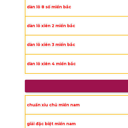
dàn lô 8 số miền bắc
dàn lô xiên 2 miền bắc
dàn lô xiên 3 miền bắc
dàn lô xiên 4 miền bắc
chuẩn xỉu chủ miền nam
giải đặc biệt miền nam