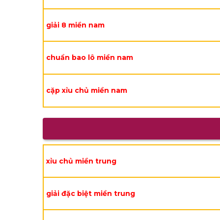
giải 8 miền nam
chuẩn bao lô miền nam
cặp xỉu chủ miền nam
xỉu chủ miền trung
giải đặc biệt miền trung