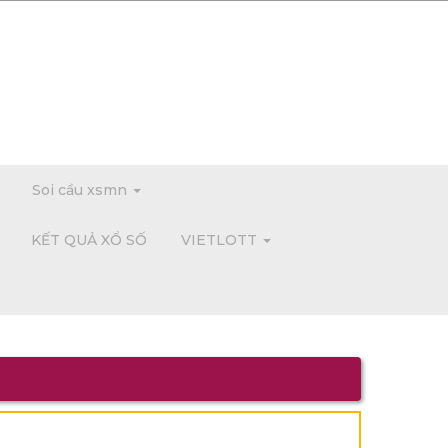
Soi cầu xsmn
KẾT QUẢ XỔ SỐ
VIETLOTT