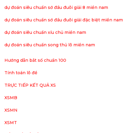
dự đoán siêu chuẩn sớ đầu đuôi giải 8 miền nam
dự đoán siêu chuẩn sớ đầu đuôi giải đặc biệt miền nam
dự đoán siêu chuẩn xíu chủ miền nam
dự đoán siêu chuẩn song thủ lô miền nam
Hướng dẫn bắt số chuẩn 100
Tính toán lô đề
TRỰC TIẾP KẾT QUẢ XS
XSMB
XSMN
XSMT