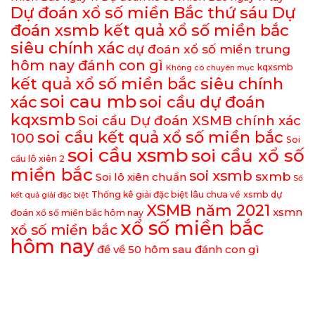
Dự đoán xổ số miền Bắc thứ sáu Dự
đoán xsmb kết quả xổ số miền bắc
siêu chính xác
dự đoán xổ số miền trung
hôm nay đánh con gì
kqxsmb
Không có chuyên mục
kết quả xổ số miền bắc siêu chính
soi cau mb
xác
soi cầu dự đoán
kqxsmb
Soi cầu Dự đoán XSMB chính xác
soi cầu kết quả xổ số miền bắc
100
Soi
soi cầu xsmb
soi cầu xổ số
cầu lô xiên 2
miền bắc
soi xsmb
sxmb
Soi lô xiên chuẩn
Số
Thống kê giải đặc biệt lâu chưa về
xsmb dự
kết quả giải đặc biệt
XSMB năm 2021
xsmn
đoán xổ số miền bắc hôm nay
xổ số miền bắc
xổ số miền bắc
hôm nay
đề về 50 hôm sau đánh con gì