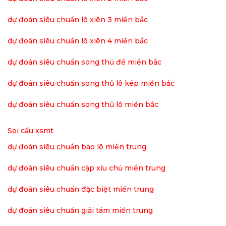
dự đoán siêu chuẩn lô xiên 3 miền bắc
dự đoán siêu chuẩn lô xiên 4 miền bắc
dự đoán siêu chuẩn song thủ đề miền bắc
dự đoán siêu chuẩn song thủ lô kép miền bắc
dự đoán siêu chuẩn song thủ lô miền bắc
Soi cầu xsmt
dự đoán siêu chuẩn bao lô miền trung
dự đoán siêu chuẩn cặp xíu chủ miền trung
dự đoán siêu chuẩn đặc biệt miền trung
dự đoán siêu chuẩn giải tám miền trung