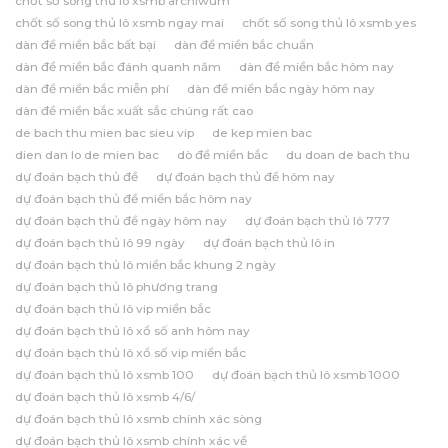
chốt số song thủ lô xsmb archiwum
chốt số song thủ lô xsmb ngay mai
chốt số song thủ lô xsmb yes
dàn đề miền bắc bất bại
dàn đề miền bắc chuẩn
dàn đề miền bắc đánh quanh năm
dàn đề miền bắc hôm nay
dàn đề miền bắc miễn phí
dàn đề miền bắc ngày hôm nay
dàn đề miền bắc xuất sắc chúng rất cao
de bach thu mien bac sieu vip
de kep mien bac
dien dan lo de mien bac
dò đề miền bắc
du doan de bach thu
dự đoán bạch thủ đề
dự đoán bạch thủ đề hôm nay
dự đoán bạch thủ đề miền bắc hôm nay
dự đoán bạch thủ đề ngày hôm nay
dự đoán bạch thủ lô 777
dự đoán bạch thủ lô 99 ngày
dự đoán bạch thủ lô in
dự đoán bạch thủ lô miền bắc khung 2 ngày
dự đoán bạch thủ lô phương trang
dự đoán bạch thủ lô vip miền bắc
dự đoán bạch thủ lô xổ số anh hôm nay
dự đoán bạch thủ lô xổ số vip miền bắc
dự đoán bạch thủ lô xsmb 100
dự đoán bạch thủ lô xsmb 1000
dự đoán bạch thủ lô xsmb 4/6/
dự đoán bạch thủ lô xsmb chính xác sòng
dự đoán bạch thủ lô xsmb chính xác về