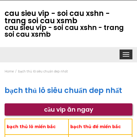
cau sieu vip - soi cau xshn -
trang soi cau xsmb
cau sieu vip - soi cau xshn - trang
soi cau xsmb
Toggle
navigat
Home
bạch thủ lô siêu chuẩn dep nhất
bạch thủ lô siêu chuẩn dep nhất
cầu vip ăn ngay
bạch thủ lô miền bắc
bạch thủ đề miền bắc