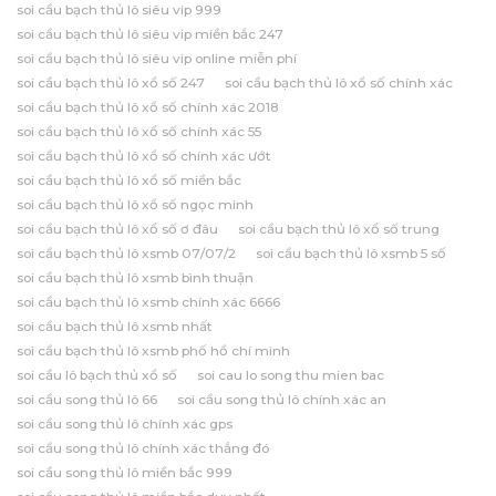
soi cầu bạch thủ lô siêu vip 999
soi cầu bạch thủ lô siêu vip miền bắc 247
soi cầu bạch thủ lô siêu vip online miễn phí
soi cầu bạch thủ lô xổ số 247
soi cầu bạch thủ lô xổ số chính xác
soi cầu bạch thủ lô xổ số chính xác 2018
soi cầu bạch thủ lô xổ số chính xác 55
soi cầu bạch thủ lô xổ số chính xác ướt
soi cầu bạch thủ lô xổ số miền bắc
soi cầu bạch thủ lô xổ số ngọc minh
soi cầu bạch thủ lô xổ số ơ đâu
soi cầu bạch thủ lô xổ số trung
soi cầu bạch thủ lô xsmb 07/07/2
soi cầu bạch thủ lô xsmb 5 số
soi cầu bạch thủ lô xsmb bình thuận
soi cầu bạch thủ lô xsmb chính xác 6666
soi cầu bạch thủ lô xsmb nhất
soi cầu bạch thủ lô xsmb phố hồ chí minh
soi cầu lô bạch thủ xổ số
soi cau lo song thu mien bac
soi cầu song thủ lô 66
soi cầu song thủ lô chính xác an
soi cầu song thủ lô chính xác gps
soi cầu song thủ lô chính xác thắng đó
soi cầu song thủ lô miền bắc 999