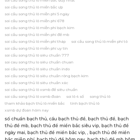
soi cầu song thủ lô miền bắc duy nhất
soi cầu song thủ lô miền bắc ưp
soi cầu song thủ lô miễn phí 5 ngày
soi cầu song thủ lô miễn phí 678
soi cầu song thủ lô miễn phí bạch kim
soi cầu song thủ lô miễn phí đề mb
soi cầu song thủ lô miễn phí tháp
soi cầu song thủ lô miễn phí tô
soi cầu song thủ lô miễn phí uy tín
soi cầu song thủ lô siêu chuẩn 777
soi cau song thu lo siêu chuẩn chuan
soi cầu song thủ lô siêu chuẩn indo
soi cầu song thủ lô siêu chuẩn rông bạch kim
soi cầu song thủ lô siêu chuẩn xác
soi cầu song thủ lô xsmb đề siêu chuẩn
soi cầu song thủ lô xsmb đoán
soi lô 4 số
song thủ lô
tham khảo bạch thủ lô miền bắc
tính bạch thủ lô
xsmb dự đoán hôm nay
số chuẩn bạch thủ, cầu bạch thủ đề, bạch thủ đề, bạch
thủ đề mb, bạch thủ đề miền bắc siêu vip, bạch thủ đề
ngày mai, bạch thủ đề miền bắc vip, , bạch thủ đề miền
bắc miễn phí, bạch thủ đề hôm nay, bạch thủ đề mb hôm