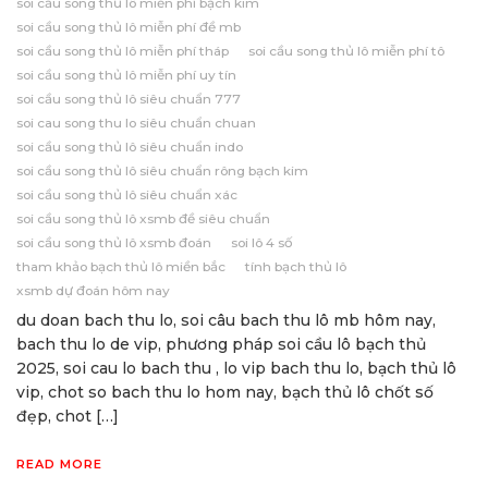
soi cầu song thủ lô miễn phí bạch kim
soi cầu song thủ lô miễn phí đề mb
soi cầu song thủ lô miễn phí tháp
soi cầu song thủ lô miễn phí tô
soi cầu song thủ lô miễn phí uy tín
soi cầu song thủ lô siêu chuẩn 777
soi cau song thu lo siêu chuẩn chuan
soi cầu song thủ lô siêu chuẩn indo
soi cầu song thủ lô siêu chuẩn rông bạch kim
soi cầu song thủ lô siêu chuẩn xác
soi cầu song thủ lô xsmb đề siêu chuẩn
soi cầu song thủ lô xsmb đoán
soi lô 4 số
tham khảo bạch thủ lô miền bắc
tính bạch thủ lô
xsmb dự đoán hôm nay
du doan bach thu lo, soi câu bach thu lô mb hôm nay,
bach thu lo de vip, phương pháp soi cầu lô bạch thủ
2025, soi cau lo bach thu , lo vip bach thu lo, bạch thủ lô
vip, chot so bach thu lo hom nay, bạch thủ lô chốt số
đẹp, chot […]
READ MORE