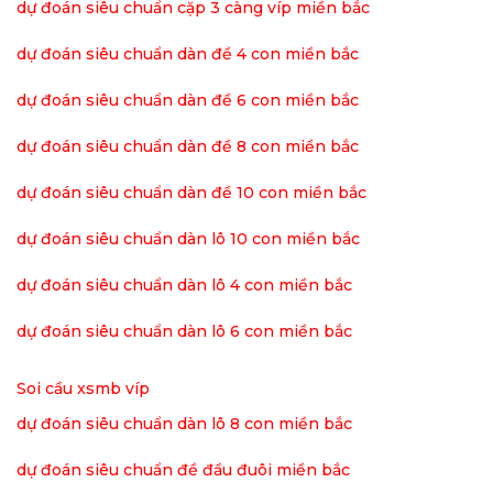
dự đoán siêu chuẩn cặp 3 càng víp miền bắc
dự đoán siêu chuẩn dàn đề 4 con miền bắc
dự đoán siêu chuẩn dàn đề 6 con miền bắc
dự đoán siêu chuẩn dàn đề 8 con miền bắc
dự đoán siêu chuẩn dàn đề 10 con miền bắc
dự đoán siêu chuẩn dàn lô 10 con miền bắc
dự đoán siêu chuẩn dàn lô 4 con miền bắc
dự đoán siêu chuẩn dàn lô 6 con miền bắc
Soi cầu xsmb víp
dự đoán siêu chuẩn dàn lô 8 con miền bắc
dự đoán siêu chuẩn đề đầu đuôi miền bắc