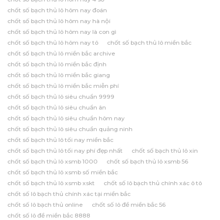
chốt số bạch thủ lô hôm nay đoán
chốt số bạch thủ lô hôm nay hà nội
chốt số bạch thủ lô hôm nay là con gì
chốt số bạch thủ lô hôm nay tô
chốt số bạch thủ lô miền bắc
chốt số bạch thủ lô miền bắc archive
chốt số bạch thủ lô miền bắc định
chốt số bạch thủ lô miền bắc giang
chốt số bạch thủ lô miền bắc miễn phí
chốt số bạch thủ lô siêu chuẩn 9999
chốt số bạch thủ lô siêu chuẩn ân
chốt số bạch thủ lô siêu chuẩn hôm nay
chốt số bạch thủ lô siêu chuẩn quảng ninh
chốt số bạch thủ lô tối nay miền bắc
chốt số bạch thủ lô tối nay phí đẹp nhất
chốt số bạch thủ lô xin
chốt số bạch thủ lô xsmb 1000
chốt số bạch thủ lô xsmb 56
chốt số bạch thủ lô xsmb số miền bắc
chốt số bạch thủ lô xsmb xskt
chốt số lô bạch thủ chính xác ô tô
chốt số lô bạch thủ chính xác tại miền bắc
chốt số lô bạch thủ online
chốt số lô đề miền bắc 56
chốt số lô đề miền bắc 8888