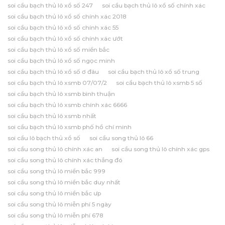
soi cầu bạch thủ lô xổ số 247
soi cầu bạch thủ lô xổ số chính xác
soi cầu bạch thủ lô xổ số chính xác 2018
soi cầu bạch thủ lô xổ số chính xác 55
soi cầu bạch thủ lô xổ số chính xác ướt
soi cầu bạch thủ lô xổ số miền bắc
soi cầu bạch thủ lô xổ số ngọc minh
soi cầu bạch thủ lô xổ số ơ đâu
soi cầu bạch thủ lô xổ số trung
soi cầu bạch thủ lô xsmb 07/07/2
soi cầu bạch thủ lô xsmb 5 số
soi cầu bạch thủ lô xsmb bình thuận
soi cầu bạch thủ lô xsmb chính xác 6666
soi cầu bạch thủ lô xsmb nhất
soi cầu bạch thủ lô xsmb phố hồ chí minh
soi cầu lô bạch thủ xổ số
soi cầu song thủ lô 66
soi cầu song thủ lô chính xác an
soi cầu song thủ lô chính xác gps
soi cầu song thủ lô chính xác thắng đó
soi cầu song thủ lô miền bắc 999
soi cầu song thủ lô miền bắc duy nhất
soi cầu song thủ lô miền bắc ưp
soi cầu song thủ lô miễn phí 5 ngày
soi cầu song thủ lô miễn phí 678