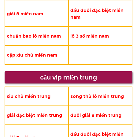
đầu đuôi đặc biệt miền
giải 8 miền nam
nam
chuẩn bao lô miền nam
lô 3 số miền nam
cặp xỉu chủ miền nam
cầu vip miền trung
xỉu chủ miền trung
song thủ lô miền trung
giải đặc biệt miền trung
đuôi giải 8 miền trung
đầu đuôi đặc biệt miền