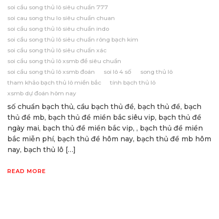
soi cầu song thủ lô siêu chuẩn 777
soi cau song thu lo siêu chuẩn chuan
soi cầu song thủ lô siêu chuẩn indo
soi cầu song thủ lô siêu chuẩn rông bạch kim
soi cầu song thủ lô siêu chuẩn xác
soi cầu song thủ lô xsmb đề siêu chuẩn
soi cầu song thủ lô xsmb đoán
soi lô 4 số
song thủ lô
tham khảo bạch thủ lô miền bắc
tính bạch thủ lô
xsmb dự đoán hôm nay
số chuẩn bạch thủ, cầu bạch thủ đề, bạch thủ đề, bạch
thủ đề mb, bạch thủ đề miền bắc siêu vip, bạch thủ đề
ngày mai, bạch thủ đề miền bắc vip, , bạch thủ đề miền
bắc miễn phí, bạch thủ đề hôm nay, bạch thủ đề mb hôm
nay, bạch thủ lô […]
READ MORE