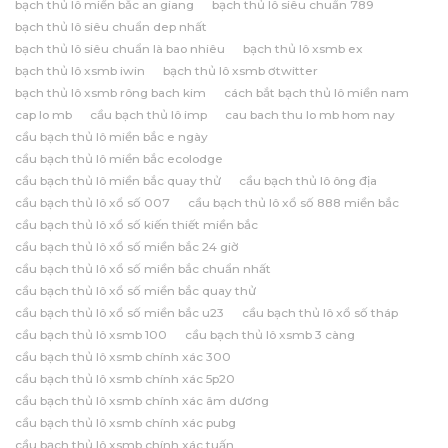
bạch thủ lô miền bắc an giang
bạch thủ lô siêu chuẩn 789
bạch thủ lô siêu chuẩn dep nhất
bạch thủ lô siêu chuẩn là bao nhiêu
bạch thủ lô xsmb ex
bạch thủ lô xsmb iwin
bạch thủ lô xsmb ơtwitter
bạch thủ lô xsmb rông bach kim
cách bắt bạch thủ lô miền nam
cap lo mb
cầu bạch thủ lô imp
cau bach thu lo mb hom nay
cầu bạch thủ lô miền bắc e ngày
cầu bạch thủ lô miền bắc ecolodge
cầu bạch thủ lô miền bắc quay thử
cầu bạch thủ lô ông địa
cầu bạch thủ lô xổ số 007
cầu bạch thủ lô xổ số 888 miền bắc
cầu bạch thủ lô xổ số kiến thiết miền bắc
cầu bạch thủ lô xổ số miền bắc 24 giờ
cầu bạch thủ lô xổ số miền bắc chuẩn nhất
cầu bạch thủ lô xổ số miền bắc quay thử
cầu bạch thủ lô xổ số miền bắc u23
cầu bạch thủ lô xổ số tháp
cầu bạch thủ lô xsmb 100
cầu bạch thủ lô xsmb 3 càng
cầu bạch thủ lô xsmb chính xác 300
cầu bạch thủ lô xsmb chính xác 5p20
cầu bạch thủ lô xsmb chính xác âm dương
cầu bạch thủ lô xsmb chính xác pubg
cầu bạch thủ lô xsmb chính xác tuấn