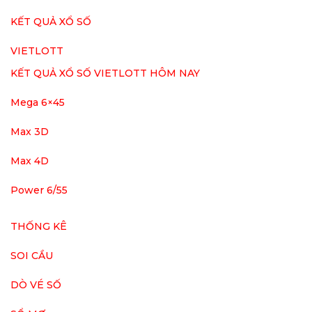
KẾT QUẢ XỔ SỐ
VIETLOTT
KẾT QUẢ XỔ SỐ VIETLOTT HÔM NAY
Mega 6×45
Max 3D
Max 4D
Power 6/55
THỐNG KÊ
SOI CẦU
DÒ VÉ SỐ