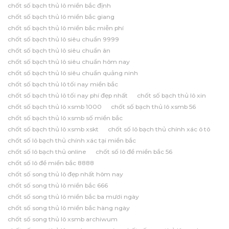
chốt số bạch thủ lô miền bắc định
chốt số bạch thủ lô miền bắc giang
chốt số bạch thủ lô miền bắc miễn phí
chốt số bạch thủ lô siêu chuẩn 9999
chốt số bạch thủ lô siêu chuẩn ân
chốt số bạch thủ lô siêu chuẩn hôm nay
chốt số bạch thủ lô siêu chuẩn quảng ninh
chốt số bạch thủ lô tối nay miền bắc
chốt số bạch thủ lô tối nay phí đẹp nhất
chốt số bạch thủ lô xin
chốt số bạch thủ lô xsmb 1000
chốt số bạch thủ lô xsmb 56
chốt số bạch thủ lô xsmb số miền bắc
chốt số bạch thủ lô xsmb xskt
chốt số lô bạch thủ chính xác ô tô
chốt số lô bạch thủ chính xác tại miền bắc
chốt số lô bạch thủ online
chốt số lô đề miền bắc 56
chốt số lô đề miền bắc 8888
chốt số song thủ lô đẹp nhất hôm nay
chốt số song thủ lô miền bắc 666
chốt số song thủ lô miền bắc ba mươi ngày
chốt số song thủ lô miền bắc hàng ngày
chốt số song thủ lô xsmb archiwum