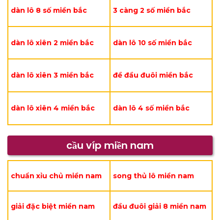
dàn lô 8 số miền bắc
3 càng 2 số miền bắc
dàn lô xiên 2 miền bắc
dàn lô 10 số miền bắc
dàn lô xiên 3 miền bắc
đề đầu đuôi miền bắc
dàn lô xiên 4 miền bắc
dàn lô 4 số miền bắc
cầu víp miền nam
chuẩn xỉu chủ miền nam
song thủ lô miền nam
giải đặc biệt miền nam
đầu đuôi giải 8 miền nam