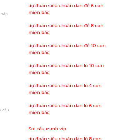
dự đoán siêu chuẩn dàn đề 6 con
miền bắc
tháp
dự đoán siêu chuẩn dàn đề 8 con
miền bắc
dự đoán siêu chuẩn dàn đề 10 con
miền bắc
dự đoán siêu chuẩn dàn lô 10 con
miền bắc
dự đoán siêu chuẩn dàn lô 4 con
miền bắc
dự đoán siêu chuẩn dàn lô 6 con
ủ cầu
miền bắc
Soi cầu xsmb víp
dự đoán siêu chuẩn dàn lô 8 con