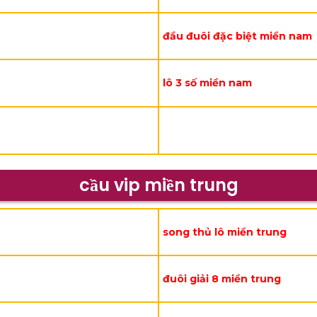
đầu đuôi đặc biệt miền nam
lô 3 số miền nam
cầu vip miền trung
song thủ lô miền trung
đuôi giải 8 miền trung