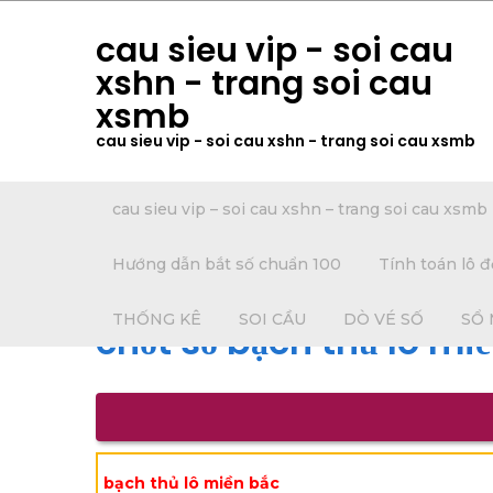
cau sieu vip - soi cau
xshn - trang soi cau
xsmb
cau sieu vip - soi cau xshn - trang soi cau xsmb
cau sieu vip – soi cau xshn – trang soi cau xsmb
Hướng dẫn bắt số chuẩn 100
Tính toán lô đ
Home
chốt số bạch thủ lô miền bắc
THỐNG KÊ
SOI CẦU
DÒ VÉ SỐ
SỔ
chốt số bạch thủ lô mi
bạch thủ lô miền bắc