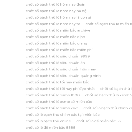
chốt số bạch thủ lô hôm nay đoán
chốt số bạch thủ lô hôm nay hà nội
chốt số bạch thủ lô hôm nay là con gì
chốt số bạch thủ lô hôm nay tô
chốt số bạch thủ lô miền 
chốt số bạch thủ lô miền bắc archive
chốt số bạch thủ lô miền bắc định
chốt số bạch thủ lô miền bắc giang
chốt số bạch thủ lô miền bắc miễn phí
chốt số bạch thủ lô siêu chuẩn 9999
chốt số bạch thủ lô siêu chuẩn ân
chốt số bạch thủ lô siêu chuẩn hôm nay
chốt số bạch thủ lô siêu chuẩn quảng ninh
chốt số bạch thủ lô tối nay miền bắc
chốt số bạch thủ lô tối nay phí đẹp nhất
chốt số bạch thủ l
chốt số bạch thủ lô xsmb 1000
chốt số bạch thủ lô xsmb 
chốt số bạch thủ lô xsmb số miền bắc
chốt số bạch thủ lô xsmb xskt
chốt số lô bạch thủ chính xá
chốt số lô bạch thủ chính xác tại miền bắc
chốt số lô bạch thủ online
chốt số lô đề miền bắc 56
chốt số lô đề miền bắc 8888