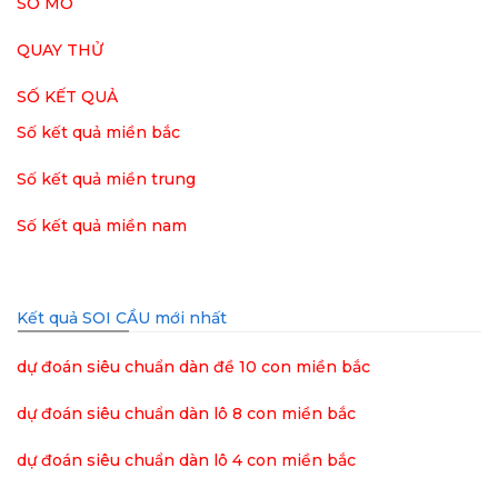
SỔ MƠ
QUAY THỬ
SỐ KẾT QUẢ
Số kết quả miền bắc
Số kết quả miền trung
Số kết quả miền nam
Kết quả SOI CẦU mới nhất
dự đoán siêu chuẩn dàn đề 10 con miền bắc
dự đoán siêu chuẩn dàn lô 8 con miền bắc
dự đoán siêu chuẩn dàn lô 4 con miền bắc