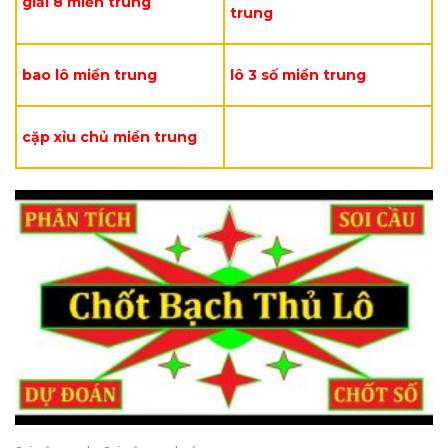
giải 8 miền trung
trung
bao lô miền trung
lô 3 số miền trung
cặp xỉu chủ miền trung