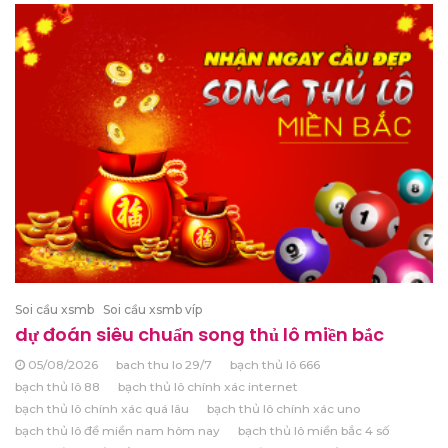
Soi cầu xsmb
Soi cầu xsmb víp
dự đoán siêu chuẩn song thủ lô miền bắc
05/08/2026
bach thu lo 29/7
bạch thủ lô 666
bạch thủ lô 88
bạch thủ lô chính xác internet
bạch thủ lô chính xác quá lâu
bạch thủ lô chính xác uno
bạch thủ lô đề miền nam hôm nay
bạch thủ lô miền bắc 4 số