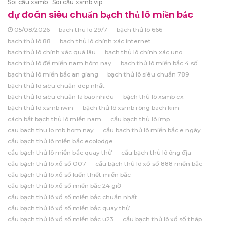
Soi cầu xsmb
Soi cầu xsmb víp
dự đoán siêu chuẩn bạch thủ lô miền bắc
05/08/2026
bach thu lo 29/7
bạch thủ lô 666
bạch thủ lô 88
bạch thủ lô chính xác internet
bạch thủ lô chính xác quá lâu
bạch thủ lô chính xác uno
bạch thủ lô đề miền nam hôm nay
bạch thủ lô miền bắc 4 số
bạch thủ lô miền bắc an giang
bạch thủ lô siêu chuẩn 789
bạch thủ lô siêu chuẩn dep nhất
bạch thủ lô siêu chuẩn là bao nhiêu
bạch thủ lô xsmb ex
bạch thủ lô xsmb iwin
bạch thủ lô xsmb rông bach kim
cách bắt bạch thủ lô miền nam
cầu bạch thủ lô imp
cau bach thu lo mb hom nay
cầu bạch thủ lô miền bắc e ngày
cầu bạch thủ lô miền bắc ecolodge
cầu bạch thủ lô miền bắc quay thử
cầu bạch thủ lô ông địa
cầu bạch thủ lô xổ số 007
cầu bạch thủ lô xổ số 888 miền bắc
cầu bạch thủ lô xổ số kiến thiết miền bắc
cầu bạch thủ lô xổ số miền bắc 24 giờ
cầu bạch thủ lô xổ số miền bắc chuẩn nhất
cầu bạch thủ lô xổ số miền bắc quay thử
cầu bạch thủ lô xổ số miền bắc u23
cầu bạch thủ lô xổ số tháp