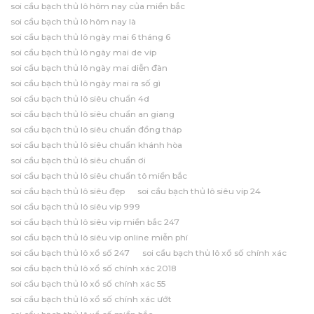
soi cầu bạch thủ lô hôm nay của miền bắc
soi cầu bạch thủ lô hôm nay là
soi cầu bạch thủ lô ngày mai 6 tháng 6
soi cầu bạch thủ lô ngày mai de vip
soi cầu bạch thủ lô ngày mai diễn đàn
soi cầu bạch thủ lô ngày mai ra số gì
soi cầu bạch thủ lô siêu chuẩn 4d
soi cầu bạch thủ lô siêu chuẩn an giang
soi cầu bạch thủ lô siêu chuẩn đồng tháp
soi cầu bạch thủ lô siêu chuẩn khánh hòa
soi cầu bạch thủ lô siêu chuẩn ơi
soi cầu bạch thủ lô siêu chuẩn tô miền bắc
soi cầu bạch thủ lô siêu đẹp
soi cầu bạch thủ lô siêu vip 24
soi cầu bạch thủ lô siêu vip 999
soi cầu bạch thủ lô siêu vip miền bắc 247
soi cầu bạch thủ lô siêu vip online miễn phí
soi cầu bạch thủ lô xổ số 247
soi cầu bạch thủ lô xổ số chính xác
soi cầu bạch thủ lô xổ số chính xác 2018
soi cầu bạch thủ lô xổ số chính xác 55
soi cầu bạch thủ lô xổ số chính xác ướt