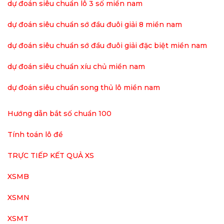
dự đoán siêu chuẩn lô 3 số miền nam
dự đoán siêu chuẩn sớ đầu đuôi giải 8 miền nam
dự đoán siêu chuẩn sớ đầu đuôi giải đặc biệt miền nam
dự đoán siêu chuẩn xíu chủ miền nam
dự đoán siêu chuẩn song thủ lô miền nam
Hướng dẫn bắt số chuẩn 100
Tính toán lô đề
TRỰC TIẾP KẾT QUẢ XS
XSMB
XSMN
XSMT