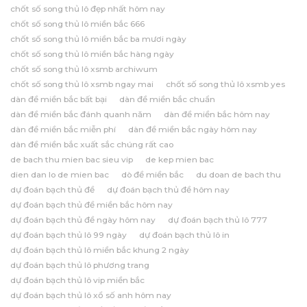
chốt số song thủ lô đẹp nhất hôm nay
chốt số song thủ lô miền bắc 666
chốt số song thủ lô miền bắc ba mươi ngày
chốt số song thủ lô miền bắc hàng ngày
chốt số song thủ lô xsmb archiwum
chốt số song thủ lô xsmb ngay mai
chốt số song thủ lô xsmb yes
dàn đề miền bắc bất bại
dàn đề miền bắc chuẩn
dàn đề miền bắc đánh quanh năm
dàn đề miền bắc hôm nay
dàn đề miền bắc miễn phí
dàn đề miền bắc ngày hôm nay
dàn đề miền bắc xuất sắc chúng rất cao
de bach thu mien bac sieu vip
de kep mien bac
dien dan lo de mien bac
dò đề miền bắc
du doan de bach thu
dự đoán bạch thủ đề
dự đoán bạch thủ đề hôm nay
dự đoán bạch thủ đề miền bắc hôm nay
dự đoán bạch thủ đề ngày hôm nay
dự đoán bạch thủ lô 777
dự đoán bạch thủ lô 99 ngày
dự đoán bạch thủ lô in
dự đoán bạch thủ lô miền bắc khung 2 ngày
dự đoán bạch thủ lô phương trang
dự đoán bạch thủ lô vip miền bắc
dự đoán bạch thủ lô xổ số anh hôm nay