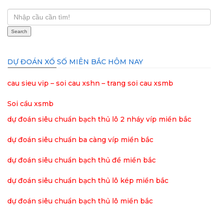
Search
DỰ ĐOÁN XỔ SỐ MIÊN BẮC HÔM NAY
cau sieu vip – soi cau xshn – trang soi cau xsmb
Soi cầu xsmb
dự đoán siêu chuẩn bạch thủ lô 2 nháy víp miền bắc
dự đoán siêu chuẩn ba càng víp miền bắc
dự đoán siêu chuẩn bạch thủ đề miền bắc
dự đoán siêu chuẩn bạch thủ lô kép miền bắc
dự đoán siêu chuẩn bạch thủ lô miền bắc