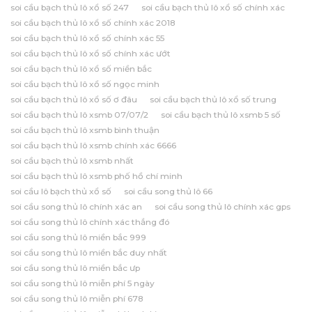
soi cầu bạch thủ lô xổ số 247
soi cầu bạch thủ lô xổ số chính xác
soi cầu bạch thủ lô xổ số chính xác 2018
soi cầu bạch thủ lô xổ số chính xác 55
soi cầu bạch thủ lô xổ số chính xác ướt
soi cầu bạch thủ lô xổ số miền bắc
soi cầu bạch thủ lô xổ số ngọc minh
soi cầu bạch thủ lô xổ số ơ đâu
soi cầu bạch thủ lô xổ số trung
soi cầu bạch thủ lô xsmb 07/07/2
soi cầu bạch thủ lô xsmb 5 số
soi cầu bạch thủ lô xsmb bình thuận
soi cầu bạch thủ lô xsmb chính xác 6666
soi cầu bạch thủ lô xsmb nhất
soi cầu bạch thủ lô xsmb phố hồ chí minh
soi cầu lô bạch thủ xổ số
soi cầu song thủ lô 66
soi cầu song thủ lô chính xác an
soi cầu song thủ lô chính xác gps
soi cầu song thủ lô chính xác thắng đó
soi cầu song thủ lô miền bắc 999
soi cầu song thủ lô miền bắc duy nhất
soi cầu song thủ lô miền bắc ưp
soi cầu song thủ lô miễn phí 5 ngày
soi cầu song thủ lô miễn phí 678