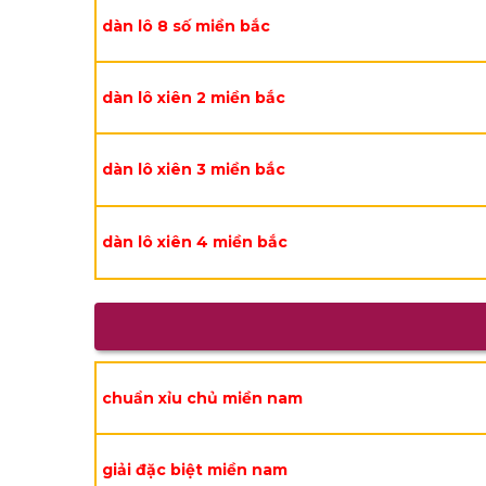
dàn lô 8 số miền bắc
dàn lô xiên 2 miền bắc
dàn lô xiên 3 miền bắc
dàn lô xiên 4 miền bắc
chuẩn xỉu chủ miền nam
giải đặc biệt miền nam