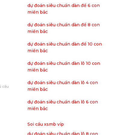
dự đoán siêu chuẩn dàn đề 6 con
miền bắc
dự đoán siêu chuẩn dàn đề 8 con
miền bắc
dự đoán siêu chuẩn dàn đề 10 con
miền bắc
dự đoán siêu chuẩn dàn lô 10 con
miền bắc
dự đoán siêu chuẩn dàn lô 4 con
ủ cầu
miền bắc
dự đoán siêu chuẩn dàn lô 6 con
miền bắc
Soi cầu xsmb víp
dự đoán siêu chuẩn dàn lô 8 con