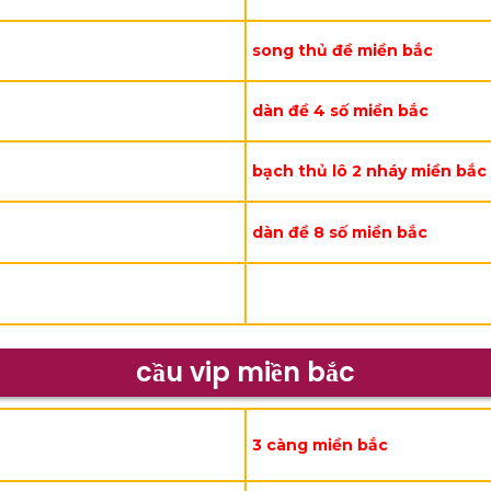
song thủ đề miền bắc
dàn đề 4 số miền bắc
bạch thủ lô 2 nháy miền bắc
dàn đề 8 số miền bắc
cầu vip miền bắc
3 càng miền bắc