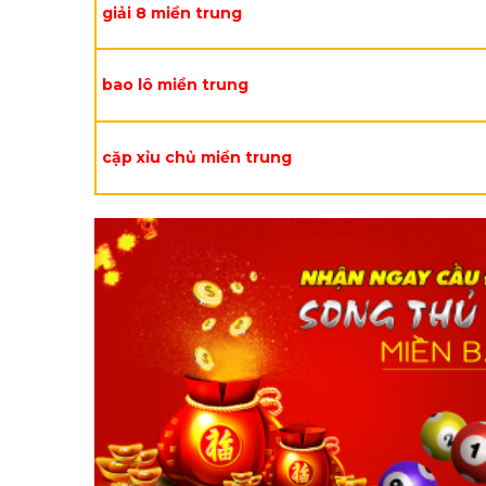
giải 8 miền trung
bao lô miền trung
cặp xỉu chủ miền trung