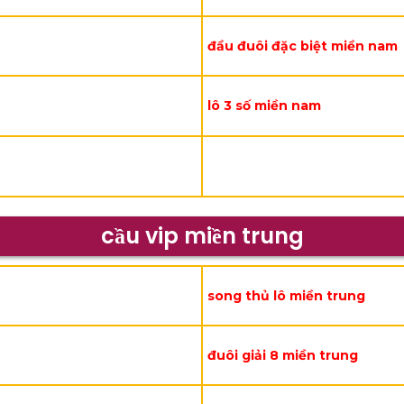
đầu đuôi đặc biệt miền nam
lô 3 số miền nam
cầu vip miền trung
song thủ lô miền trung
đuôi giải 8 miền trung