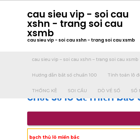
cau sieu vip - soi cau
xshn - trang soi cau
xsmb
cau sieu vip - soi cau xshn - trang soi cau xsmb
cau sieu vip – soi cau xshn – trang soi cau xsmb
Hướng dẫn bắt số chuẩn 100
Tính toán lô đ
Home
chốt số lô đề miền bắc 56
THỐNG KÊ
SOI CẦU
DÒ VÉ SỐ
SỔ
chốt số lô đề miền bắc 
bạch thủ lô miền bắc