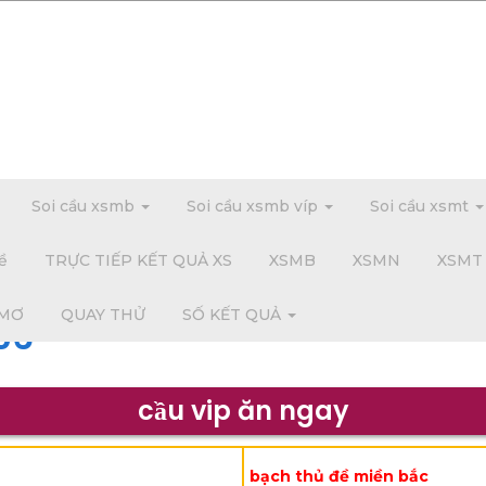
Soi cầu xsmb
Soi cầu xsmb víp
Soi cầu xsmt
ề
TRỰC TIẾP KẾT QUẢ XS
XSMB
XSMN
XSMT
 MƠ
QUAY THỬ
SỐ KẾT QUẢ
56
cầu vip ăn ngay
bạch thủ đề miền bắc