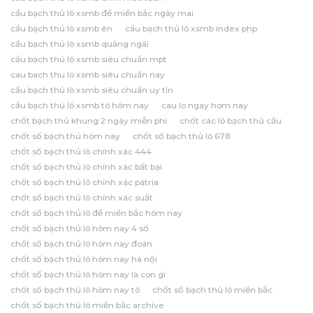
cầu bạch thủ lô xsmb đề miền bắc ngày mai
cầu bạch thủ lô xsmb ên
cầu bạch thủ lô xsmb index php
cầu bạch thủ lô xsmb quảng ngãi
cầu bạch thủ lô xsmb siêu chuẩn mpt
cau bach thu lo xsmb siêu chuẩn nay
cầu bạch thủ lô xsmb siêu chuẩn uy tín
cầu bạch thủ lô xsmb tô hôm nay
cau lo ngay hom nay
chốt bạch thủ khung 2 ngày miễn phí
chốt các lô bạch thủ cầu
chốt số bạch thủ hôm nay
chốt số bạch thủ lô 678
chốt số bạch thủ lô chính xác 444
chốt số bạch thủ lô chính xác bất bại
chốt số bạch thủ lô chính xác pátria
chốt số bạch thủ lô chính xác suất
chốt số bạch thủ lô đề miền bắc hôm nay
chốt số bạch thủ lô hôm nay 4 số
chốt số bạch thủ lô hôm nay đoán
chốt số bạch thủ lô hôm nay hà nội
chốt số bạch thủ lô hôm nay là con gì
chốt số bạch thủ lô hôm nay tô
chốt số bạch thủ lô miền bắc
chốt số bạch thủ lô miền bắc archive