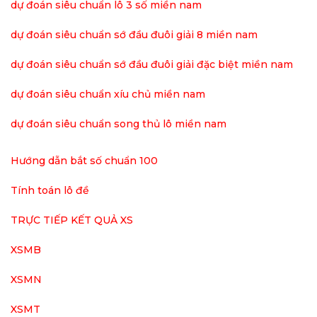
dự đoán siêu chuẩn lô 3 số miền nam
dự đoán siêu chuẩn sớ đầu đuôi giải 8 miền nam
dự đoán siêu chuẩn sớ đầu đuôi giải đặc biệt miền nam
dự đoán siêu chuẩn xíu chủ miền nam
dự đoán siêu chuẩn song thủ lô miền nam
Hướng dẫn bắt số chuẩn 100
Tính toán lô đề
TRỰC TIẾP KẾT QUẢ XS
XSMB
XSMN
XSMT