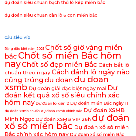
dự đoán siêu chuẩn bạch thủ lô kép miền bắc
dự đoán siêu chuẩn dàn lô 6 con miền bắc
cầu siêu víp
Chốt số giờ vàng miền
Bảng đặc biệt năm 2021
Chốt số miền Bắc hôm
bắc
nay
Chốt số đẹp miền Bắc
Cách bắt lô
Cách đánh lô ngày nào
chuẩn theo ngày
du doan
cũng trúng
du doan
xsmb
Dự
Dự đoán giải đặc biệt ngày mai
đoán kết quả xổ số siêu chính xác
hôm nay
Dự đoán miền Bắc ngày 11
Dự đoán lô xiên 2
Dự đoán XSMB
dự đoán xsmb chuẩn
dự đoán xsmb chính xác
dự đoán
Minh Ngọc
Dự đoán XSMB VIP 26h
xổ số miền bắc
Dự đoán xổ số miền
Bắc chính xác hôm nay
Dự đoán xổ số miền Bắc