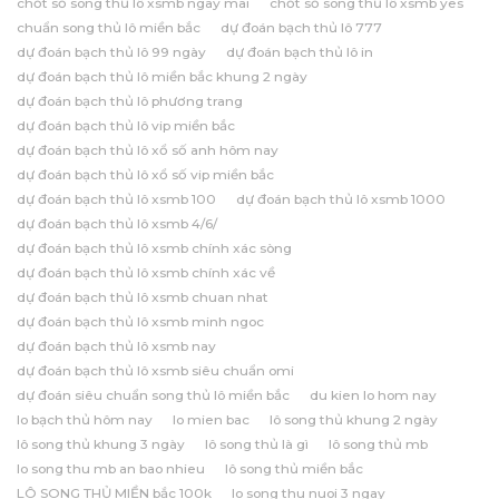
chốt số song thủ lô xsmb ngay mai
chốt số song thủ lô xsmb yes
chuẩn song thủ lô miền bắc
dự đoán bạch thủ lô 777
dự đoán bạch thủ lô 99 ngày
dự đoán bạch thủ lô in
dự đoán bạch thủ lô miền bắc khung 2 ngày
dự đoán bạch thủ lô phương trang
dự đoán bạch thủ lô vip miền bắc
dự đoán bạch thủ lô xổ số anh hôm nay
dự đoán bạch thủ lô xổ số vip miền bắc
dự đoán bạch thủ lô xsmb 100
dự đoán bạch thủ lô xsmb 1000
dự đoán bạch thủ lô xsmb 4/6/
dự đoán bạch thủ lô xsmb chính xác sòng
dự đoán bạch thủ lô xsmb chính xác về
dự đoán bạch thủ lô xsmb chuan nhat
dự đoán bạch thủ lô xsmb minh ngoc
dự đoán bạch thủ lô xsmb nay
dự đoán bạch thủ lô xsmb siêu chuẩn omi
dự đoán siêu chuẩn song thủ lô miền bắc
du kien lo hom nay
lo bạch thủ hôm nay
lo mien bac
lô song thủ khung 2 ngày
lô song thủ khung 3 ngày
lô song thủ là gì
lô song thủ mb
lo song thu mb an bao nhieu
lô song thủ miền bắc
LÔ SONG THỦ MIỀN bắc 100k
lo song thu nuoi 3 ngay