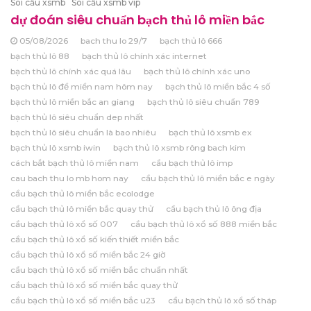
Soi cầu xsmb
Soi cầu xsmb víp
dự đoán siêu chuẩn bạch thủ lô miền bắc
05/08/2026
bach thu lo 29/7
bạch thủ lô 666
bạch thủ lô 88
bạch thủ lô chính xác internet
bạch thủ lô chính xác quá lâu
bạch thủ lô chính xác uno
bạch thủ lô đề miền nam hôm nay
bạch thủ lô miền bắc 4 số
bạch thủ lô miền bắc an giang
bạch thủ lô siêu chuẩn 789
bạch thủ lô siêu chuẩn dep nhất
bạch thủ lô siêu chuẩn là bao nhiêu
bạch thủ lô xsmb ex
bạch thủ lô xsmb iwin
bạch thủ lô xsmb rông bach kim
cách bắt bạch thủ lô miền nam
cầu bạch thủ lô imp
cau bach thu lo mb hom nay
cầu bạch thủ lô miền bắc e ngày
cầu bạch thủ lô miền bắc ecolodge
cầu bạch thủ lô miền bắc quay thử
cầu bạch thủ lô ông địa
cầu bạch thủ lô xổ số 007
cầu bạch thủ lô xổ số 888 miền bắc
cầu bạch thủ lô xổ số kiến thiết miền bắc
cầu bạch thủ lô xổ số miền bắc 24 giờ
cầu bạch thủ lô xổ số miền bắc chuẩn nhất
cầu bạch thủ lô xổ số miền bắc quay thử
cầu bạch thủ lô xổ số miền bắc u23
cầu bạch thủ lô xổ số tháp