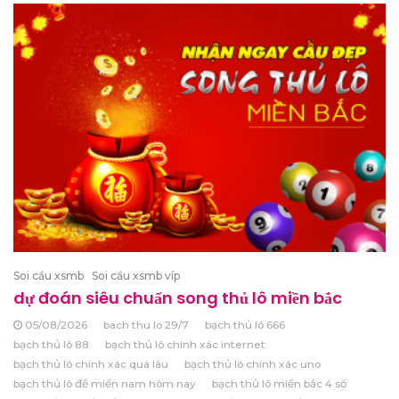
Soi cầu xsmb
Soi cầu xsmb víp
dự đoán siêu chuẩn song thủ lô miền bắc
05/08/2026
bach thu lo 29/7
bạch thủ lô 666
bạch thủ lô 88
bạch thủ lô chính xác internet
bạch thủ lô chính xác quá lâu
bạch thủ lô chính xác uno
bạch thủ lô đề miền nam hôm nay
bạch thủ lô miền bắc 4 số