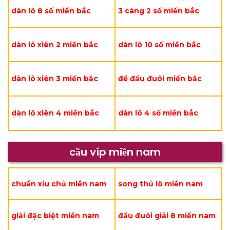
dàn lô 8 số miền bắc
3 càng 2 số miền bắc
dàn lô xiên 2 miền bắc
dàn lô 10 số miền bắc
dàn lô xiên 3 miền bắc
đề đầu đuôi miền bắc
dàn lô xiên 4 miền bắc
dàn lô 4 số miền bắc
cầu víp miền nam
chuẩn xỉu chủ miền nam
song thủ lô miền nam
giải đặc biệt miền nam
đầu đuôi giải 8 miền nam