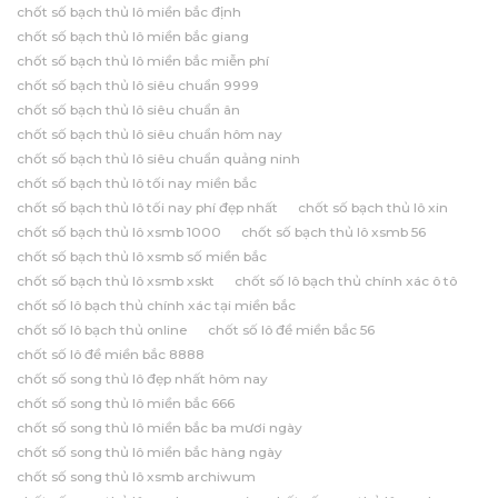
chốt số bạch thủ lô miền bắc định
chốt số bạch thủ lô miền bắc giang
chốt số bạch thủ lô miền bắc miễn phí
chốt số bạch thủ lô siêu chuẩn 9999
chốt số bạch thủ lô siêu chuẩn ân
chốt số bạch thủ lô siêu chuẩn hôm nay
chốt số bạch thủ lô siêu chuẩn quảng ninh
chốt số bạch thủ lô tối nay miền bắc
chốt số bạch thủ lô tối nay phí đẹp nhất
chốt số bạch thủ lô xin
chốt số bạch thủ lô xsmb 1000
chốt số bạch thủ lô xsmb 56
chốt số bạch thủ lô xsmb số miền bắc
chốt số bạch thủ lô xsmb xskt
chốt số lô bạch thủ chính xác ô tô
chốt số lô bạch thủ chính xác tại miền bắc
chốt số lô bạch thủ online
chốt số lô đề miền bắc 56
chốt số lô đề miền bắc 8888
chốt số song thủ lô đẹp nhất hôm nay
chốt số song thủ lô miền bắc 666
chốt số song thủ lô miền bắc ba mươi ngày
chốt số song thủ lô miền bắc hàng ngày
chốt số song thủ lô xsmb archiwum