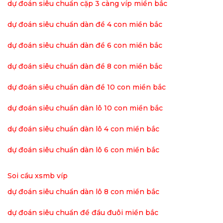
dự đoán siêu chuẩn cặp 3 càng víp miền bắc
dự đoán siêu chuẩn dàn đề 4 con miền bắc
dự đoán siêu chuẩn dàn đề 6 con miền bắc
dự đoán siêu chuẩn dàn đề 8 con miền bắc
dự đoán siêu chuẩn dàn đề 10 con miền bắc
dự đoán siêu chuẩn dàn lô 10 con miền bắc
dự đoán siêu chuẩn dàn lô 4 con miền bắc
dự đoán siêu chuẩn dàn lô 6 con miền bắc
Soi cầu xsmb víp
dự đoán siêu chuẩn dàn lô 8 con miền bắc
dự đoán siêu chuẩn đề đầu đuôi miền bắc