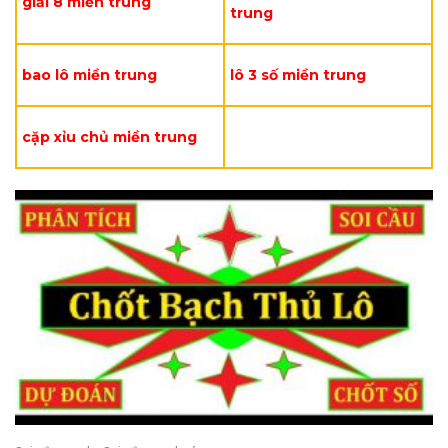
giải 8 miền trung
trung
bao lô miền trung
lô 3 số miền trung
cặp xỉu chủ miền trung