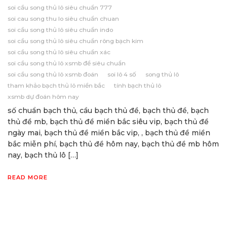
soi cầu song thủ lô siêu chuẩn 777
soi cau song thu lo siêu chuẩn chuan
soi cầu song thủ lô siêu chuẩn indo
soi cầu song thủ lô siêu chuẩn rông bạch kim
soi cầu song thủ lô siêu chuẩn xác
soi cầu song thủ lô xsmb đề siêu chuẩn
soi cầu song thủ lô xsmb đoán
soi lô 4 số
song thủ lô
tham khảo bạch thủ lô miền bắc
tính bạch thủ lô
xsmb dự đoán hôm nay
số chuẩn bạch thủ, cầu bạch thủ đề, bạch thủ đề, bạch
thủ đề mb, bạch thủ đề miền bắc siêu vip, bạch thủ đề
ngày mai, bạch thủ đề miền bắc vip, , bạch thủ đề miền
bắc miễn phí, bạch thủ đề hôm nay, bạch thủ đề mb hôm
nay, bạch thủ lô […]
READ MORE