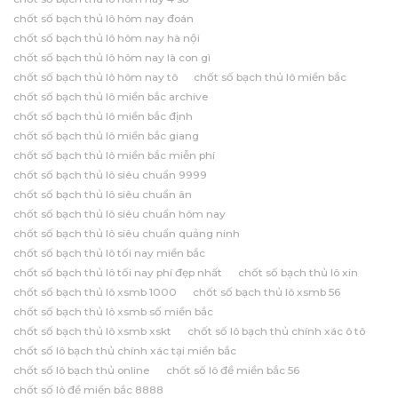
chốt số bạch thủ lô hôm nay đoán
chốt số bạch thủ lô hôm nay hà nội
chốt số bạch thủ lô hôm nay là con gì
chốt số bạch thủ lô hôm nay tô
chốt số bạch thủ lô miền bắc
chốt số bạch thủ lô miền bắc archive
chốt số bạch thủ lô miền bắc định
chốt số bạch thủ lô miền bắc giang
chốt số bạch thủ lô miền bắc miễn phí
chốt số bạch thủ lô siêu chuẩn 9999
chốt số bạch thủ lô siêu chuẩn ân
chốt số bạch thủ lô siêu chuẩn hôm nay
chốt số bạch thủ lô siêu chuẩn quảng ninh
chốt số bạch thủ lô tối nay miền bắc
chốt số bạch thủ lô tối nay phí đẹp nhất
chốt số bạch thủ lô xin
chốt số bạch thủ lô xsmb 1000
chốt số bạch thủ lô xsmb 56
chốt số bạch thủ lô xsmb số miền bắc
chốt số bạch thủ lô xsmb xskt
chốt số lô bạch thủ chính xác ô tô
chốt số lô bạch thủ chính xác tại miền bắc
chốt số lô bạch thủ online
chốt số lô đề miền bắc 56
chốt số lô đề miền bắc 8888