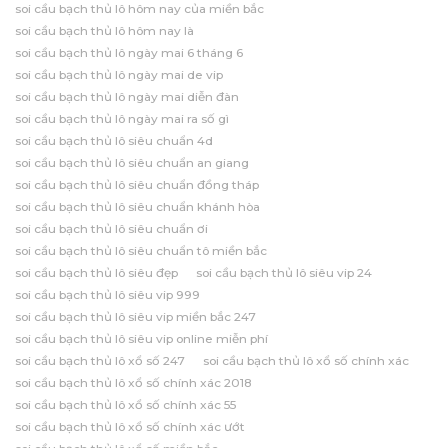
soi cầu bạch thủ lô hôm nay của miền bắc
soi cầu bạch thủ lô hôm nay là
soi cầu bạch thủ lô ngày mai 6 tháng 6
soi cầu bạch thủ lô ngày mai de vip
soi cầu bạch thủ lô ngày mai diễn đàn
soi cầu bạch thủ lô ngày mai ra số gì
soi cầu bạch thủ lô siêu chuẩn 4d
soi cầu bạch thủ lô siêu chuẩn an giang
soi cầu bạch thủ lô siêu chuẩn đồng tháp
soi cầu bạch thủ lô siêu chuẩn khánh hòa
soi cầu bạch thủ lô siêu chuẩn ơi
soi cầu bạch thủ lô siêu chuẩn tô miền bắc
soi cầu bạch thủ lô siêu đẹp
soi cầu bạch thủ lô siêu vip 24
soi cầu bạch thủ lô siêu vip 999
soi cầu bạch thủ lô siêu vip miền bắc 247
soi cầu bạch thủ lô siêu vip online miễn phí
soi cầu bạch thủ lô xổ số 247
soi cầu bạch thủ lô xổ số chính xác
soi cầu bạch thủ lô xổ số chính xác 2018
soi cầu bạch thủ lô xổ số chính xác 55
soi cầu bạch thủ lô xổ số chính xác ướt