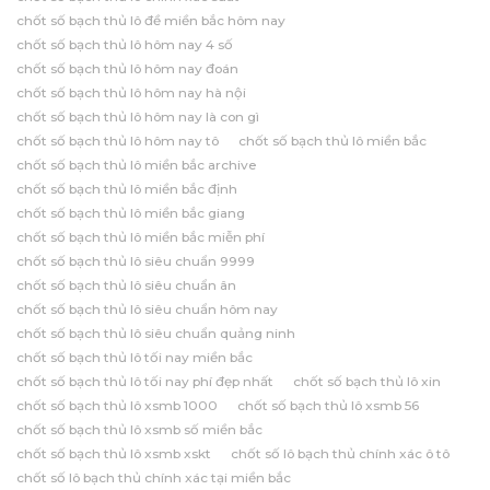
chốt số bạch thủ lô đề miền bắc hôm nay
chốt số bạch thủ lô hôm nay 4 số
chốt số bạch thủ lô hôm nay đoán
chốt số bạch thủ lô hôm nay hà nội
chốt số bạch thủ lô hôm nay là con gì
chốt số bạch thủ lô hôm nay tô
chốt số bạch thủ lô miền bắc
chốt số bạch thủ lô miền bắc archive
chốt số bạch thủ lô miền bắc định
chốt số bạch thủ lô miền bắc giang
chốt số bạch thủ lô miền bắc miễn phí
chốt số bạch thủ lô siêu chuẩn 9999
chốt số bạch thủ lô siêu chuẩn ân
chốt số bạch thủ lô siêu chuẩn hôm nay
chốt số bạch thủ lô siêu chuẩn quảng ninh
chốt số bạch thủ lô tối nay miền bắc
chốt số bạch thủ lô tối nay phí đẹp nhất
chốt số bạch thủ lô xin
chốt số bạch thủ lô xsmb 1000
chốt số bạch thủ lô xsmb 56
chốt số bạch thủ lô xsmb số miền bắc
chốt số bạch thủ lô xsmb xskt
chốt số lô bạch thủ chính xác ô tô
chốt số lô bạch thủ chính xác tại miền bắc