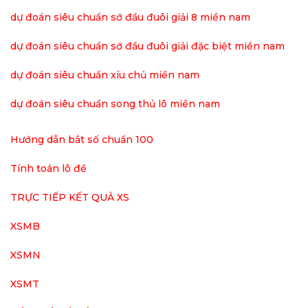
dự đoán siêu chuẩn sớ đầu đuôi giải 8 miền nam
dự đoán siêu chuẩn sớ đầu đuôi giải đặc biệt miền nam
dự đoán siêu chuẩn xíu chủ miền nam
dự đoán siêu chuẩn song thủ lô miền nam
Hướng dẫn bắt số chuẩn 100
Tính toán lô đề
TRỰC TIẾP KẾT QUẢ XS
XSMB
XSMN
XSMT