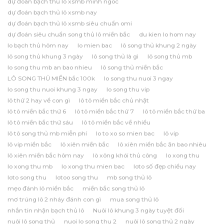
dự đoán bạch thủ lô xsmb minh ngoc
dự đoán bạch thủ lô xsmb nay
dự đoán bạch thủ lô xsmb siêu chuẩn omi
dự đoán siêu chuẩn song thủ lô miền bắc
du kien lo hom nay
lo bạch thủ hôm nay
lo mien bac
lô song thủ khung 2 ngày
lô song thủ khung 3 ngày
lô song thủ là gì
lô song thủ mb
lo song thu mb an bao nhieu
lô song thủ miền bắc
LÔ SONG THỦ MIỀN bắc 100k
lo song thu nuoi 3 ngay
lo song thu nuoi khung 3 ngay
lo song thu vip
lô thứ 2 hay về con gì
lô tô miền bắc chủ nhật
lô tô miền bắc thứ 6
lô tô miền bắc thứ 7
lô tô miền bắc thứ ba
lô tô miền bắc thứ sáu
lô tô miền bắc về nhiều
lô tô song thủ mb miễn phí
lo to xo so mien bac
lô vip
lô vip miền bắc
lô xiên miền bắc
lô xiên miền bắc ăn bao nhiêu
lô xiên miền bắc hôm nay
lò xông khói thủ công
lo xong thu
lo xong thu mb
lo xong thu mien bac
loto số đẹp chiều nay
loto song thu
lotoo song thu
mb song thủ lô
mẹo đánh lô miền bắc
miền bắc song thủ lô
mơ trúng lô 2 nháy đánh con gì
mua song thủ lô
nhắn tin nhận bạch thủ lô
Nuôi lô khung 3 ngày tuyệt đối
nuôi lô song thủ
nuoi lo song thu 2
nuôi lô song thủ 2 ngày