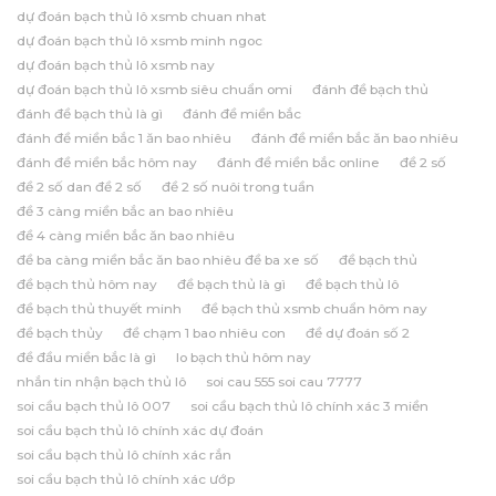
dự đoán bạch thủ lô xsmb chuan nhat
dự đoán bạch thủ lô xsmb minh ngoc
dự đoán bạch thủ lô xsmb nay
dự đoán bạch thủ lô xsmb siêu chuẩn omi
đánh đề bạch thủ
đánh đề bạch thủ là gì
đánh đề miền bắc
đánh đề miền bắc 1 ăn bao nhiêu
đánh đề miền bắc ăn bao nhiêu
đánh đề miền bắc hôm nay
đánh đề miền bắc online
đề 2 số
đề 2 số dan đề 2 số
đề 2 số nuôi trong tuần
đề 3 càng miền bắc an bao nhiêu
đề 4 càng miền bắc ăn bao nhiêu
đề ba càng miền bắc ăn bao nhiêu đề ba xe số
đề bạch thủ
đề bạch thủ hôm nay
đề bạch thủ là gì
đề bạch thủ lô
đề bạch thủ thuyết minh
đề bạch thủ xsmb chuẩn hôm nay
đề bạch thủy
đề chạm 1 bao nhiêu con
đề dự đoán số 2
đề đầu miền bắc là gì
lo bạch thủ hôm nay
nhắn tin nhận bạch thủ lô
soi cau 555 soi cau 7777
soi cầu bạch thủ lô 007
soi cầu bạch thủ lô chính xác 3 miền
soi cầu bạch thủ lô chính xác dự đoán
soi cầu bạch thủ lô chính xác rắn
soi cầu bạch thủ lô chính xác ướp