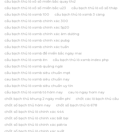
cầu bạch thủ lô xổ số miền bắc quay thử
cầu bạch thủ lô xổ số miền bắc u23
cầu bạch thủ lô xổ số tháp
cầu bạch thủ lô xsmb 100
cầu bạch thủ lô xsmb 3 càng
cầu bạch thủ lô xsmb chính xác 300
cầu bạch thủ lô xsmb chính xác 5p20
cầu bạch thủ lô xsmb chính xác âm dương
cầu bạch thủ lô xsmb chính xác pubg
cầu bạch thủ lô xsmb chính xác tuấn
cầu bạch thủ lô xsmb đề miền bắc ngày mai
cầu bạch thủ lô xsmb ên
cầu bạch thủ lô xsmb index php
cầu bạch thủ lô xsmb quảng ngãi
cầu bạch thủ lô xsmb siêu chuẩn mpt
cau bach thu lo xsmb siêu chuẩn nay
cầu bạch thủ lô xsmb siêu chuẩn uy tín
cầu bạch thủ lô xsmb tô hôm nay
cau lo ngay hom nay
chốt bạch thủ khung 2 ngày miễn phí
chốt các lô bạch thủ cầu
chốt số bạch thủ hôm nay
chốt số bạch thủ lô 678
chốt số bạch thủ lô chính xác 444
chốt số bạch thủ lô chính xác bất bại
chốt số bạch thủ lô chính xác pátria
chốt số bạch thủ lô chính xác suất