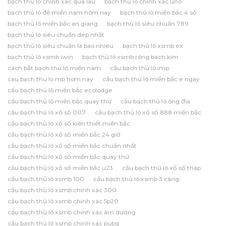
bạch thủ lô chính xác quá lâu
bạch thủ lô chính xác uno
bạch thủ lô đề miền nam hôm nay
bạch thủ lô miền bắc 4 số
bạch thủ lô miền bắc an giang
bạch thủ lô siêu chuẩn 789
bạch thủ lô siêu chuẩn dep nhất
bạch thủ lô siêu chuẩn là bao nhiêu
bạch thủ lô xsmb ex
bạch thủ lô xsmb iwin
bạch thủ lô xsmb rông bach kim
cách bắt bạch thủ lô miền nam
cầu bạch thủ lô imp
cau bach thu lo mb hom nay
cầu bạch thủ lô miền bắc e ngày
cầu bạch thủ lô miền bắc ecolodge
cầu bạch thủ lô miền bắc quay thử
cầu bạch thủ lô ông địa
cầu bạch thủ lô xổ số 007
cầu bạch thủ lô xổ số 888 miền bắc
cầu bạch thủ lô xổ số kiến thiết miền bắc
cầu bạch thủ lô xổ số miền bắc 24 giờ
cầu bạch thủ lô xổ số miền bắc chuẩn nhất
cầu bạch thủ lô xổ số miền bắc quay thử
cầu bạch thủ lô xổ số miền bắc u23
cầu bạch thủ lô xổ số tháp
cầu bạch thủ lô xsmb 100
cầu bạch thủ lô xsmb 3 càng
cầu bạch thủ lô xsmb chính xác 300
cầu bạch thủ lô xsmb chính xác 5p20
cầu bạch thủ lô xsmb chính xác âm dương
cầu bạch thủ lô xsmb chính xác pubg