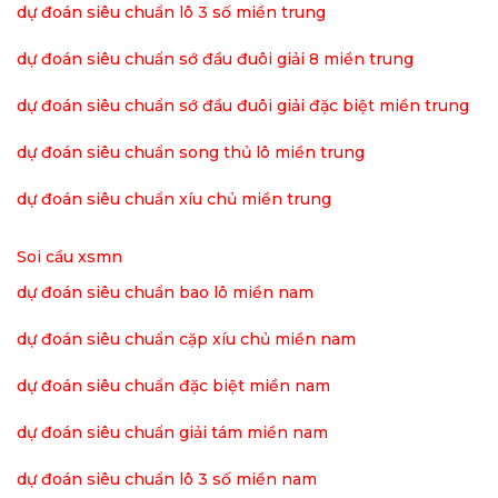
dự đoán siêu chuẩn lô 3 số miền trung
dự đoán siêu chuẩn sớ đầu đuôi giải 8 miền trung
dự đoán siêu chuẩn sớ đầu đuôi giải đặc biệt miền trung
dự đoán siêu chuẩn song thủ lô miền trung
dự đoán siêu chuẩn xíu chủ miền trung
Soi cầu xsmn
dự đoán siêu chuẩn bao lô miền nam
dự đoán siêu chuẩn cặp xíu chủ miền nam
dự đoán siêu chuẩn đặc biệt miền nam
dự đoán siêu chuẩn giải tám miền nam
dự đoán siêu chuẩn lô 3 số miền nam