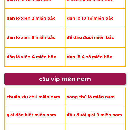
dàn lô xiên 2 miền bắc
dàn lô 10 số miền bắc
dàn lô xiên 3 miền bắc
đề đầu đuôi miền bắc
dàn lô xiên 4 miền bắc
dàn lô 4 số miền bắc
cầu víp miền nam
chuẩn xỉu chủ miền nam
song thủ lô miền nam
giải đặc biệt miền nam
đầu đuôi giải 8 miền nam