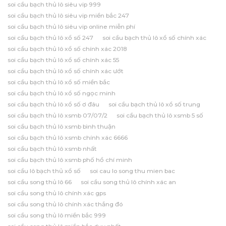
soi cầu bạch thủ lô siêu vip 999
soi cầu bạch thủ lô siêu vip miền bắc 247
soi cầu bạch thủ lô siêu vip online miễn phí
soi cầu bạch thủ lô xổ số 247
soi cầu bạch thủ lô xổ số chính xác
soi cầu bạch thủ lô xổ số chính xác 2018
soi cầu bạch thủ lô xổ số chính xác 55
soi cầu bạch thủ lô xổ số chính xác ướt
soi cầu bạch thủ lô xổ số miền bắc
soi cầu bạch thủ lô xổ số ngọc minh
soi cầu bạch thủ lô xổ số ơ đâu
soi cầu bạch thủ lô xổ số trung
soi cầu bạch thủ lô xsmb 07/07/2
soi cầu bạch thủ lô xsmb 5 số
soi cầu bạch thủ lô xsmb bình thuận
soi cầu bạch thủ lô xsmb chính xác 6666
soi cầu bạch thủ lô xsmb nhất
soi cầu bạch thủ lô xsmb phố hồ chí minh
soi cầu lô bạch thủ xổ số
soi cau lo song thu mien bac
soi cầu song thủ lô 66
soi cầu song thủ lô chính xác an
soi cầu song thủ lô chính xác gps
soi cầu song thủ lô chính xác thắng đó
soi cầu song thủ lô miền bắc 999