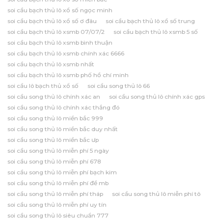
soi cầu bạch thủ lô xổ số ngọc minh
soi cầu bạch thủ lô xổ số ơ đâu
soi cầu bạch thủ lô xổ số trung
soi cầu bạch thủ lô xsmb 07/07/2
soi cầu bạch thủ lô xsmb 5 số
soi cầu bạch thủ lô xsmb bình thuận
soi cầu bạch thủ lô xsmb chính xác 6666
soi cầu bạch thủ lô xsmb nhất
soi cầu bạch thủ lô xsmb phố hồ chí minh
soi cầu lô bạch thủ xổ số
soi cầu song thủ lô 66
soi cầu song thủ lô chính xác an
soi cầu song thủ lô chính xác gps
soi cầu song thủ lô chính xác thắng đó
soi cầu song thủ lô miền bắc 999
soi cầu song thủ lô miền bắc duy nhất
soi cầu song thủ lô miền bắc ưp
soi cầu song thủ lô miễn phí 5 ngày
soi cầu song thủ lô miễn phí 678
soi cầu song thủ lô miễn phí bạch kim
soi cầu song thủ lô miễn phí đề mb
soi cầu song thủ lô miễn phí tháp
soi cầu song thủ lô miễn phí tô
soi cầu song thủ lô miễn phí uy tín
soi cầu song thủ lô siêu chuẩn 777