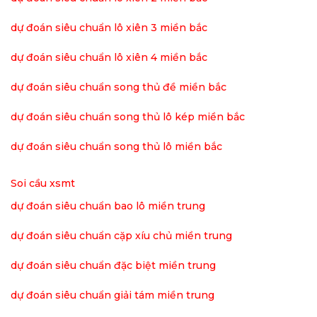
dự đoán siêu chuẩn lô xiên 3 miền bắc
dự đoán siêu chuẩn lô xiên 4 miền bắc
dự đoán siêu chuẩn song thủ đề miền bắc
dự đoán siêu chuẩn song thủ lô kép miền bắc
dự đoán siêu chuẩn song thủ lô miền bắc
Soi cầu xsmt
dự đoán siêu chuẩn bao lô miền trung
dự đoán siêu chuẩn cặp xíu chủ miền trung
dự đoán siêu chuẩn đặc biệt miền trung
dự đoán siêu chuẩn giải tám miền trung