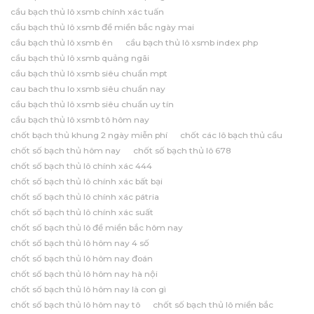
cầu bạch thủ lô xsmb chính xác tuấn
cầu bạch thủ lô xsmb đề miền bắc ngày mai
cầu bạch thủ lô xsmb ên
cầu bạch thủ lô xsmb index php
cầu bạch thủ lô xsmb quảng ngãi
cầu bạch thủ lô xsmb siêu chuẩn mpt
cau bach thu lo xsmb siêu chuẩn nay
cầu bạch thủ lô xsmb siêu chuẩn uy tín
cầu bạch thủ lô xsmb tô hôm nay
chốt bạch thủ khung 2 ngày miễn phí
chốt các lô bạch thủ cầu
chốt số bạch thủ hôm nay
chốt số bạch thủ lô 678
chốt số bạch thủ lô chính xác 444
chốt số bạch thủ lô chính xác bất bại
chốt số bạch thủ lô chính xác pátria
chốt số bạch thủ lô chính xác suất
chốt số bạch thủ lô đề miền bắc hôm nay
chốt số bạch thủ lô hôm nay 4 số
chốt số bạch thủ lô hôm nay đoán
chốt số bạch thủ lô hôm nay hà nội
chốt số bạch thủ lô hôm nay là con gì
chốt số bạch thủ lô hôm nay tô
chốt số bạch thủ lô miền bắc