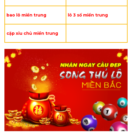
bao lô miền trung
lô 3 số miền trung
cặp xỉu chủ miền trung