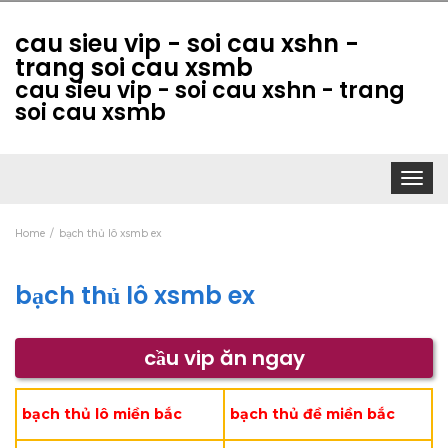
cau sieu vip - soi cau xshn -
trang soi cau xsmb
cau sieu vip - soi cau xshn - trang
soi cau xsmb
Toggle
navigat
Home
bạch thủ lô xsmb ex
bạch thủ lô xsmb ex
cầu vip ăn ngay
bạch thủ lô miền bắc
bạch thủ đề miền bắc