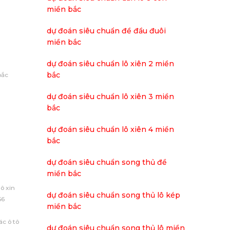
miền bắc
dự đoán siêu chuẩn đề đầu đuôi
miền bắc
dự đoán siêu chuẩn lô xiên 2 miền
bắc
bắc
dự đoán siêu chuẩn lô xiên 3 miền
bắc
dự đoán siêu chuẩn lô xiên 4 miền
bắc
dự đoán siêu chuẩn song thủ đề
miền bắc
ô xin
dự đoán siêu chuẩn song thủ lô kép
56
miền bắc
ác ô tô
dự đoán siêu chuẩn song thủ lô miền