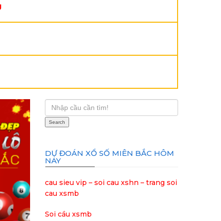
g
Search
DỰ ĐOÁN XỔ SỐ MIÊN BẮC HÔM
NAY
cau sieu vip – soi cau xshn – trang soi
cau xsmb
Soi cầu xsmb