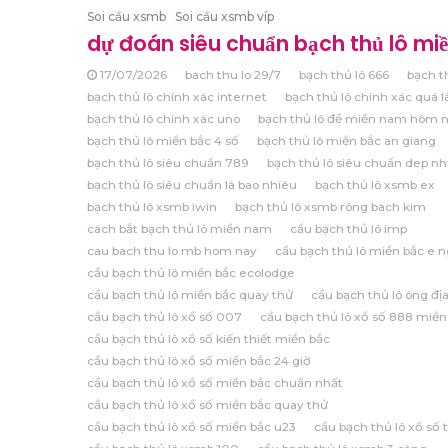
Soi cầu xsmb
Soi cầu xsmb víp
dự đoán siêu chuẩn bạch thủ lô mi
17/07/2026
bach thu lo 29/7
bạch thủ lô 666
bạch t
bạch thủ lô chính xác internet
bạch thủ lô chính xác quá l
bạch thủ lô chính xác uno
bạch thủ lô đề miền nam hôm 
bạch thủ lô miền bắc 4 số
bạch thủ lô miền bắc an giang
bạch thủ lô siêu chuẩn 789
bạch thủ lô siêu chuẩn dep nh
bạch thủ lô siêu chuẩn là bao nhiêu
bạch thủ lô xsmb ex
bạch thủ lô xsmb iwin
bạch thủ lô xsmb rông bach kim
cách bắt bạch thủ lô miền nam
cầu bạch thủ lô imp
cau bach thu lo mb hom nay
cầu bạch thủ lô miền bắc e 
cầu bạch thủ lô miền bắc ecolodge
cầu bạch thủ lô miền bắc quay thử
cầu bạch thủ lô ông đị
cầu bạch thủ lô xổ số 007
cầu bạch thủ lô xổ số 888 miền
cầu bạch thủ lô xổ số kiến thiết miền bắc
cầu bạch thủ lô xổ số miền bắc 24 giờ
cầu bạch thủ lô xổ số miền bắc chuẩn nhất
cầu bạch thủ lô xổ số miền bắc quay thử
cầu bạch thủ lô xổ số miền bắc u23
cầu bạch thủ lô xổ số 