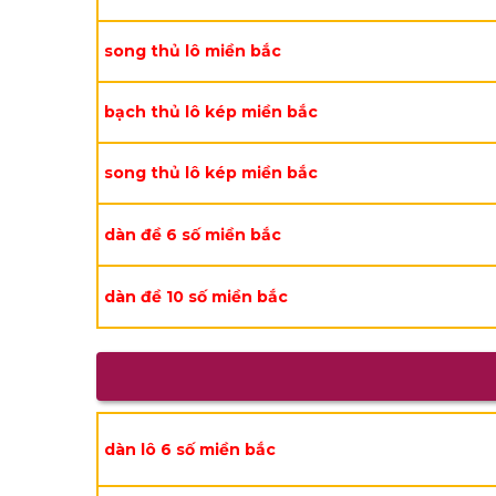
song thủ lô miền bắc
bạch thủ lô kép miền bắc
song thủ lô kép miền bắc
dàn đề 6 số miền bắc
dàn đề 10 số miền bắc
dàn lô 6 số miền bắc