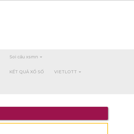
Soi cầu xsmn
KẾT QUẢ XỔ SỐ
VIETLOTT