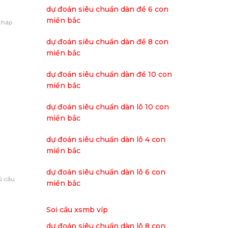
dự đoán siêu chuẩn dàn đề 6 con
miền bắc
tháp
dự đoán siêu chuẩn dàn đề 8 con
miền bắc
dự đoán siêu chuẩn dàn đề 10 con
miền bắc
dự đoán siêu chuẩn dàn lô 10 con
miền bắc
dự đoán siêu chuẩn dàn lô 4 con
miền bắc
dự đoán siêu chuẩn dàn lô 6 con
ủ cầu
miền bắc
Soi cầu xsmb víp
dự đoán siêu chuẩn dàn lô 8 con