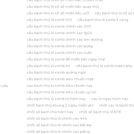
cầu bạch thủ lô xổ số miền bắc quay thử
cầu bạch thủ lô xổ số miền bắc u23
cầu bạch thủ lô xổ số 
cầu bạch thủ lô xsmb 100
cầu bạch thủ lô xsmb 3 càng
cầu bạch thủ lô xsmb chính xác 300
cầu bạch thủ lô xsmb chính xác 5p20
cầu bạch thủ lô xsmb chính xác âm dương
cầu bạch thủ lô xsmb chính xác pubg
cầu bạch thủ lô xsmb chính xác tuấn
cầu bạch thủ lô xsmb đề miền bắc ngày mai
cầu bạch thủ lô xsmb ên
cầu bạch thủ lô xsmb index php
cầu bạch thủ lô xsmb quảng ngãi
cầu bạch thủ lô xsmb siêu chuẩn mpt
cau bach thu lo xsmb siêu chuẩn nay
ủ cầu
cầu bạch thủ lô xsmb siêu chuẩn uy tín
cầu bạch thủ lô xsmb tô hôm nay
cau lo ngay hom nay
chốt bạch thủ khung 2 ngày miễn phí
chốt các lô bạch th
chốt số bạch thủ hôm nay
chốt số bạch thủ lô 678
chốt số bạch thủ lô chính xác 444
chốt số bạch thủ lô chính xác bất bại
chốt số bạch thủ lô chính xác pátria