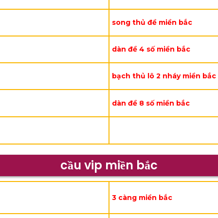
song thủ đề miền bắc
dàn đề 4 số miền bắc
bạch thủ lô 2 nháy miền bắc
dàn đề 8 số miền bắc
cầu vip miền bắc
3 càng miền bắc