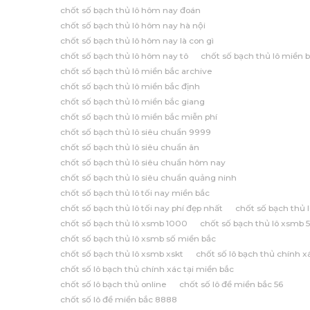
chốt số bạch thủ lô hôm nay đoán
chốt số bạch thủ lô hôm nay hà nội
chốt số bạch thủ lô hôm nay là con gì
chốt số bạch thủ lô hôm nay tô
chốt số bạch thủ lô miền 
chốt số bạch thủ lô miền bắc archive
chốt số bạch thủ lô miền bắc định
chốt số bạch thủ lô miền bắc giang
chốt số bạch thủ lô miền bắc miễn phí
chốt số bạch thủ lô siêu chuẩn 9999
chốt số bạch thủ lô siêu chuẩn ân
chốt số bạch thủ lô siêu chuẩn hôm nay
chốt số bạch thủ lô siêu chuẩn quảng ninh
chốt số bạch thủ lô tối nay miền bắc
chốt số bạch thủ lô tối nay phí đẹp nhất
chốt số bạch thủ l
chốt số bạch thủ lô xsmb 1000
chốt số bạch thủ lô xsmb 
chốt số bạch thủ lô xsmb số miền bắc
chốt số bạch thủ lô xsmb xskt
chốt số lô bạch thủ chính xá
chốt số lô bạch thủ chính xác tại miền bắc
chốt số lô bạch thủ online
chốt số lô đề miền bắc 56
chốt số lô đề miền bắc 8888