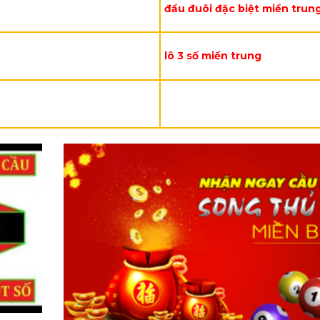
đầu đuôi đặc biệt miền trun
lô 3 số miền trung