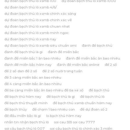
dự đoán bạch thủ lô xsmb 100
dự đoán bạch thủ lô xsmb 1000
dự đoán bạch thủ lô xsmb 4/6/
dự đoán bạch thủ lô xsmb chính xác sòng
dự đoán bạch thủ lô xsmb chính xác về
dự đoán bạch thủ lô xsmb chuan nhat
dự đoán bạch thủ lô xsmb minh ngoc
dự đoán bạch thủ lô xsmb nay
dự đoán bạch thủ lô xsmb siêu chuẩn omi
đánh đề bạch thủ
đánh đề bạch thủ là gì
đánh đề miền bắc
đánh đề miền bắc 1 ăn bao nhiêu
đánh đề miền bắc ăn bao nhiêu
đánh đề miền bắc hôm nay
đánh đề miền bắc online
đề 2 số
đề 2 số dan đề 2 số
đề 2 số nuôi trong tuần
đề 3 càng miền bắc an bao nhiêu
đề 4 càng miền bắc ăn bao nhiêu
đề ba càng miền bắc ăn bao nhiêu đề ba xe số
đề bạch thủ
đề bạch thủ hôm nay
đề bạch thủ là gì
đề bạch thủ lô
đề bạch thủ thuyết minh
đề bạch thủ xsmb chuẩn hôm nay
đề bạch thủy
đề chạm 1 bao nhiêu con
đề dự đoán số 2
đề đầu miền bắc là gì
lo bạch thủ hôm nay
nhắn tin nhận bạch thủ lô
soi cau 555 soi cau 7777
soi cầu bạch thủ lô 007
soi cầu bạch thủ lô chính xác 3 miền