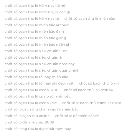
chốt số bạch thủ lô hôm nay hà nội
chốt số bạch thủ lô hôm nay là con gì
chốt số bạch thủ lô hôm nay tô
chốt số bạch thủ lô miền bắc
chốt số bạch thủ lô miền bắc archive
chốt số bạch thủ lô miền bắc định
chốt số bạch thủ lô miền bắc giang
chốt số bạch thủ lô miền bắc miễn phí
chốt số bạch thủ lô siêu chuẩn 9999
chốt số bạch thủ lô siêu chuẩn ân
chốt số bạch thủ lô siêu chuẩn hôm nay
chốt số bạch thủ lô siêu chuẩn quảng ninh
chốt số bạch thủ lô tối nay miền bắc
chốt số bạch thủ lô tối nay phí đẹp nhất
chốt số bạch thủ lô xin
chốt số bạch thủ lô xsmb 1000
chốt số bạch thủ lô xsmb 56
chốt số bạch thủ lô xsmb số miền bắc
chốt số bạch thủ lô xsmb xskt
chốt số lô bạch thủ chính xác ô tô
chốt số lô bạch thủ chính xác tại miền bắc
chốt số lô bạch thủ online
chốt số lô đề miền bắc 56
chốt số lô đề miền bắc 8888
chốt số song thủ lô đẹp nhất hôm nay