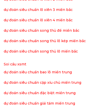
dự đoán siêu chuẩn lô xiên 3 miền bắc
dự đoán siêu chuẩn lô xiên 4 miền bắc
dự đoán siêu chuẩn song thủ đề miền bắc
dự đoán siêu chuẩn song thủ lô kép miền bắc
dự đoán siêu chuẩn song thủ lô miền bắc
Soi cầu xsmt
dự đoán siêu chuẩn bao lô miền trung
dự đoán siêu chuẩn cặp xíu chủ miền trung
dự đoán siêu chuẩn đặc biệt miền trung
dự đoán siêu chuẩn giải tám miền trung