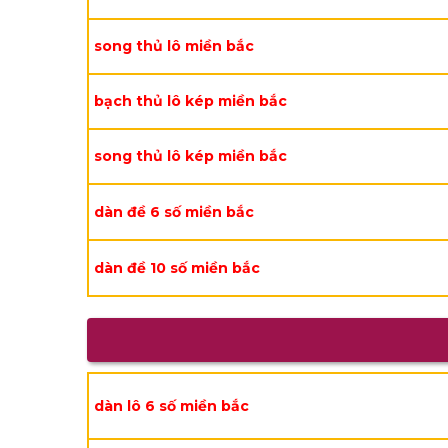
song thủ lô miền bắc
bạch thủ lô kép miền bắc
song thủ lô kép miền bắc
dàn đề 6 số miền bắc
dàn đề 10 số miền bắc
dàn lô 6 số miền bắc