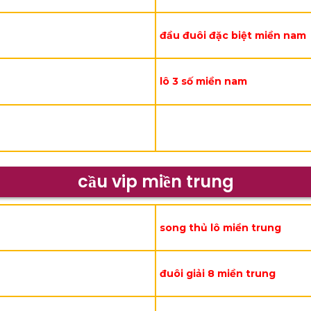
đầu đuôi đặc biệt miền nam
lô 3 số miền nam
cầu vip miền trung
song thủ lô miền trung
đuôi giải 8 miền trung