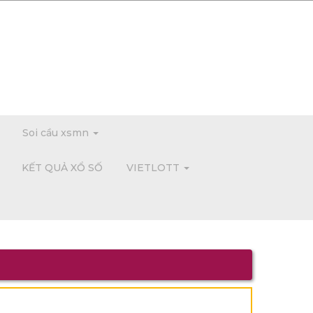
Soi cầu xsmn
KẾT QUẢ XỔ SỐ
VIETLOTT