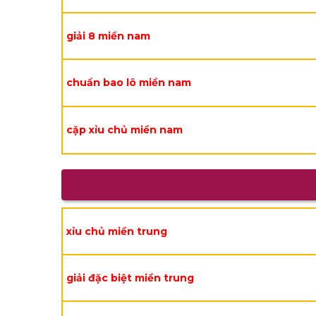
giải 8 miền nam
chuẩn bao lô miền nam
cặp xỉu chủ miền nam
xỉu chủ miền trung
giải đặc biệt miền trung