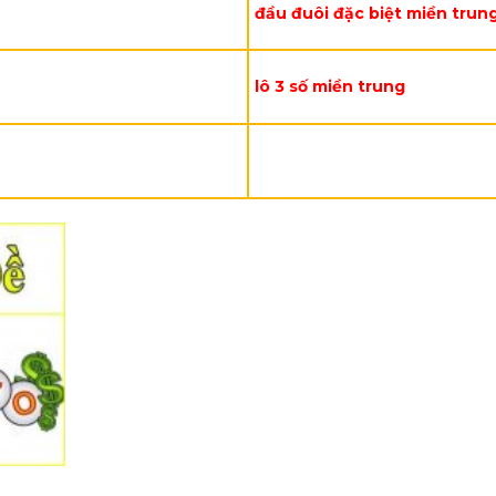
đầu đuôi đặc biệt miền trun
lô 3 số miền trung