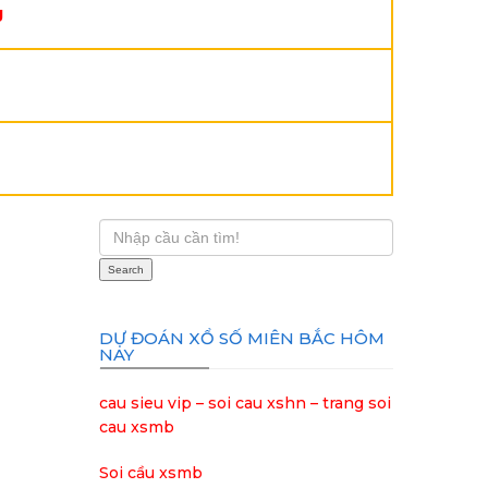
g
Search
DỰ ĐOÁN XỔ SỐ MIÊN BẮC HÔM
NAY
cau sieu vip – soi cau xshn – trang soi
cau xsmb
Soi cầu xsmb