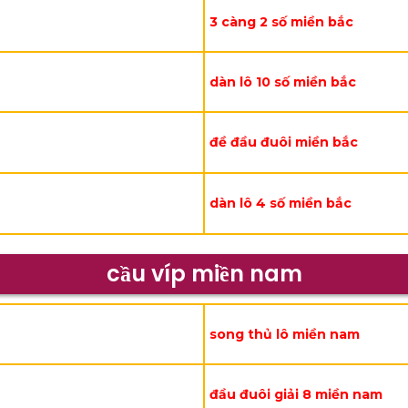
3 càng 2 số miền bắc
dàn lô 10 số miền bắc
đề đầu đuôi miền bắc
dàn lô 4 số miền bắc
cầu víp miền nam
song thủ lô miền nam
đầu đuôi giải 8 miền nam