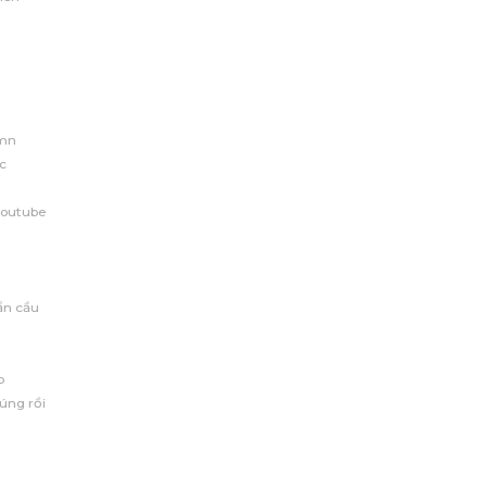
 mn
c
youtube
ẩn cầu
p
rúng rồi