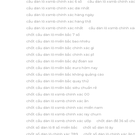
cầu dàn lô xsmb chính xác 6 số
cầu dàn lô xsmb chính xá
cầu dàn lô xsmb chính xác dài nhất
cầu dàn lô xsmb chính xác hàng ngày
cầu dàn lô xsmb chính xác hàng thịt
cầu dàn lô xsmb chính xác nhất
cầu dàn lô xsmb chính xá
chốt cầu dàn lô miền bắc 7 số
chốt cầu dàn lô miền bắc bao nhiêu
chốt cầu dàn lô miền bắc chính xác gì
chốt cầu dàn lô miền bắc chính xác p1
chốt cầu dàn lô miền bắc dự đoán soi
chốt cầu dàn lô miền bắc euro hôm nay
chốt cầu dàn lô miền bắc không quảng cáo
chốt cầu dàn lô miền bắc quay thử
chốt cầu dàn lô miền bắc siêu chuẩn rẻ
chốt cầu dàn lô xsmb chính xác 00
chốt cầu dàn lô xsmb chính xác ăn
chốt cầu dàn lô xsmb chính xác miền nam
chốt cầu dàn lô xsmb chính xác ray churn
chốt cầu dàn lô xsmb chính xác ướp
chốt dàn đề 36 số ch
chốt số dàn lô 8 số miền bắc
chốt số dàn lô ây
chốt số dàn lô chính xác 789
chốt số dàn lô chính xác ăn 