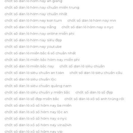
chốt số dàn lô hôm nay an giang
chốt số dàn lô hôm nay chuẩn miền trung
chốt số dàn lô hôm nay chuẩn nhất
chốt số dàn lô hôm nay kon tum
chốt số dàn lô hôm nay mn
chốt số dàn lô hôm nay nẵng
chốt số dàn lô hôm nay o nyc
chốt số dàn lô hôm nay online miễn phí
chốt số dàn lô hôm nay siêu đẹp
chốt số dàn lô hôm nay youtube
chốt số dàn lô miền bắc 6 số chuẩn nhất
chốt số dàn lô miền bắc hôm nay miễn phí
chốt số dàn lô miền bắc nay
chốt số dàn lô siêu chuẩn
chốt số dàn lô siêu chuẩn an toàn
chốt số dàn lô siêu chuẩn cầu
chốt số dàn lô siêu chuẩn lộc
chốt số dàn lô siêu chuẩn quảng nam
chốt số dàn lô siêu chuẩn y miền bắc
chốt số dàn lô số đẹp
chốt số dàn lô số đẹp miền bắc
chốt số dàn lô xổ số anh trúng rồi
chốt số dàn lô xổ số hôm nay ba miền
chốt số dàn lô xổ số hôm nay lộc an
chốt số dàn lô xổ số hôm nay o nyc
chốt số dàn lô xổ số hôm nay vina24h
chốt số dàn lô xổ số hôm nay vip