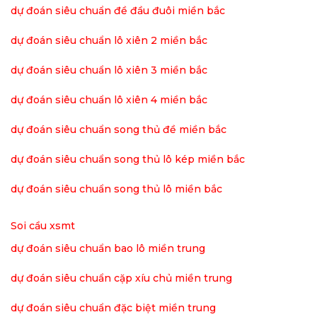
dự đoán siêu chuẩn đề đầu đuôi miền bắc
dự đoán siêu chuẩn lô xiên 2 miền bắc
dự đoán siêu chuẩn lô xiên 3 miền bắc
dự đoán siêu chuẩn lô xiên 4 miền bắc
dự đoán siêu chuẩn song thủ đề miền bắc
dự đoán siêu chuẩn song thủ lô kép miền bắc
dự đoán siêu chuẩn song thủ lô miền bắc
Soi cầu xsmt
dự đoán siêu chuẩn bao lô miền trung
dự đoán siêu chuẩn cặp xíu chủ miền trung
dự đoán siêu chuẩn đặc biệt miền trung