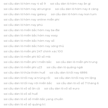
soi cầu dàn lô hôm nay 4 số 9
soi cầu dàn lô hôm nay ăn gì
soi cầu dàn lô hôm nay atrungroi
soi cầu dàn lô hôm nay ê càng
soi cầu dàn lô hôm nay galaxy
soi cầu dàn lô hôm nay kon tum
soi cầu dàn lô hôm nay online miễn phí
soi cầu dàn lô hôm nay phú
soi cầu dàn lô miền bắc hôm nay ba đài
soi cầu dàn lô miền bắc hôm nay easy
soi cầu dàn lô miền bắc hôm nay số
soi cầu dàn lô miền bắc hôm nay sông thủ
soi cầu dàn lô miễn phí 247 chính xác 100
soi cầu dàn lô miễn phí 60 số mb
soi cầu dàn lô miễn phí l miền bắc
soi cầu dàn lô miễn phí trung
soi cầu dàn lô miễn phí u23
soi cầu dàn lô quảng ngãi
soi cầu dàn lô thừa thiên huế
soi cầu dàn lô tối nay 6886
soi cầu dàn lô tối nay ai trúng rồi
soi cầu dàn lô tối nay im lặng
soi cầu dàn lô tối nay rơi miền bắc
soi cầu dàn lô xổ số 7 tháng 6
soi cầu dàn lô xổ số ăn cả
soi cầu dàn lô xổ số euro
soi cầu dàn lô xổ số huế
soi cầu dàn lô xổ số miền bắc yang chuẩn
soi cầu dàn lô xổ số quảng trị