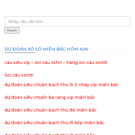
Search
DỰ ĐOÁN XỔ SỐ MIÊN BẮC HÔM NAY
cau sieu vip – soi cau xshn – trang soi cau xsmb
Soi cầu xsmb
dự đoán siêu chuẩn bạch thủ lô 2 nháy víp miền bắc
dự đoán siêu chuẩn ba càng víp miền bắc
dự đoán siêu chuẩn bạch thủ đề miền bắc
dự đoán siêu chuẩn bạch thủ lô kép miền bắc