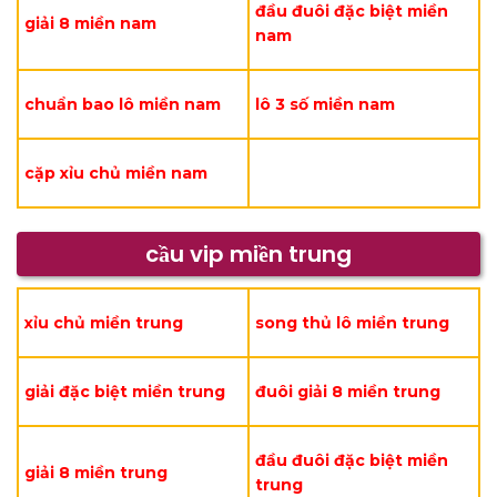
đầu đuôi đặc biệt miền
giải 8 miền nam
nam
chuẩn bao lô miền nam
lô 3 số miền nam
cặp xỉu chủ miền nam
cầu vip miền trung
xỉu chủ miền trung
song thủ lô miền trung
giải đặc biệt miền trung
đuôi giải 8 miền trung
đầu đuôi đặc biệt miền
giải 8 miền trung
trung