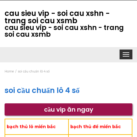
cau sieu vip - soi cau xshn -
trang soi cau xsmb
cau sieu vip - soi cau xshn - trang
soi cau xsmb
Toggle
navigat
Home
soi cầu chuẩn lô 4 số
soi cầu chuẩn lô 4 số
cầu vip ăn ngay
bạch thủ lô miền bắc
bạch thủ đề miền bắc