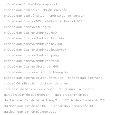
chốt số dàn lô xổ số hôm nay xsmb
chốt số dàn lô xổ số siêu chuẩn miền bắc
chốt số dàn lô xổ vũng tàu
chốt số dàn lô xsmb 24
chốt số dàn lô xsmb 365
chốt số dàn lô xsmb 666
chốt số dàn lô xsmb a trúng rồi
chốt số dàn lô xsmb chính xác 660
chốt số dàn lô xsmb chính xác bạch kim
chốt số dàn lô xsmb chính xác bây giờ
chốt số dàn lô xsmb chính xác leadertek
chốt số dàn lô xsmb chính xác pubg
chốt số dàn lô xsmb chính xác vàng
chốt số dàn lô xsmb siêu chuẩn 666
chốt số dàn lô xsmb siêu chuẩn khung tên
chốt số dàn lô xsmb siêu chuẩn và đẹp
chốt số dàn lô xsmb tại
chốt số đề miền bắc
chot so mb.mt.mn
chốt số miền bắc chính xác nhất
chuẩn dàn lô 4 con mb
dàn đề 6 số miền bắc miễn phí
dàn lô 4 con miền bắc
dự đoán dàn lô miền bắc 4 tháng 7
dự đoán dàn lô miền bắc 7 8
dự đoán dàn lô miền bắc 86
dự đoán dàn lô miền bắc 88
dự đoán dàn lô miền bắc ecolodge