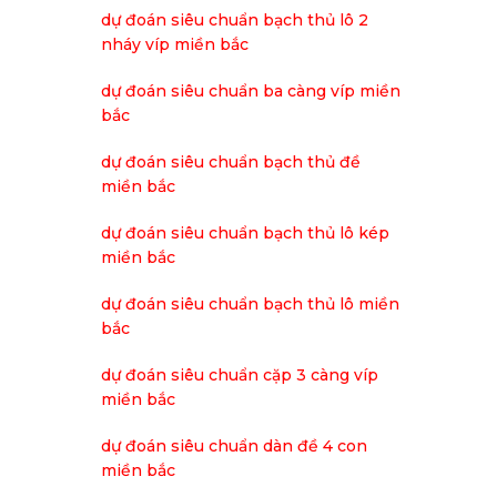
dự đoán siêu chuẩn bạch thủ lô 2
nháy víp miền bắc
dự đoán siêu chuẩn ba càng víp miền
bắc
dự đoán siêu chuẩn bạch thủ đề
miền bắc
dự đoán siêu chuẩn bạch thủ lô kép
miền bắc
dự đoán siêu chuẩn bạch thủ lô miền
bắc
dự đoán siêu chuẩn cặp 3 càng víp
miền bắc
dự đoán siêu chuẩn dàn đề 4 con
miền bắc