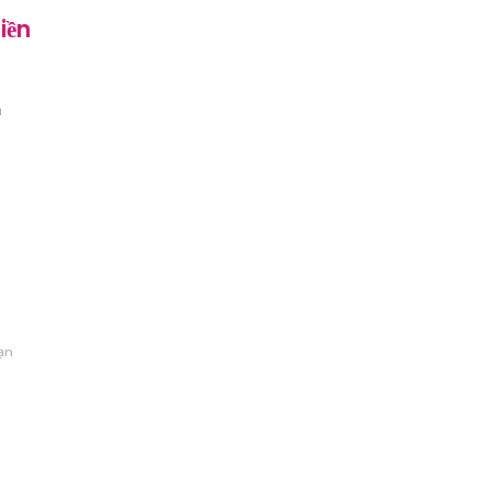
iền
u
ạn