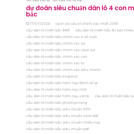
dự đoán siêu chuẩn dàn lô 4 con m
bắc
17/07/2026
cách soi cầu lô chính xác nhất 2018
cầu dàn lô miền bắc 888
cầu dàn lô miền bắc ăn bao nhiê
cầu dàn lô miền bắc chính xác 4 số cuối
cầu dàn lô miền bắc chính xác an
cầu dàn lô miền bắc chính xác cách soi
cầu dàn lô miền bắc chính xác cao
cầu dàn lô miền bắc chính xác lô
cầu dàn lô miền bắc chính xác siêu nhanh
cầu dàn lô miền bắc england
cầu dàn lô miền bắc hôm nay đánh số gì
cầu dàn lô miền bắc hôm nay nhớ
cầu dàn lô miền bắc hôm nay xsmb
cầu dàn lô miền bắc k
cầu dàn lô miền bắc phương trang
cầu dàn lô miền bắc siêu chuẩn 999
cầu dàn lô miền bắc siêu chuẩn cách bắt
cầu dàn lô miền bắc siêu chuẩn chiều nay
cầu dàn lô miền bắc siêu chuẩn pdf