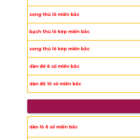
song thủ lô miền bắc
bạch thủ lô kép miền bắc
song thủ lô kép miền bắc
dàn đề 6 số miền bắc
dàn đề 10 số miền bắc
dàn lô 6 số miền bắc