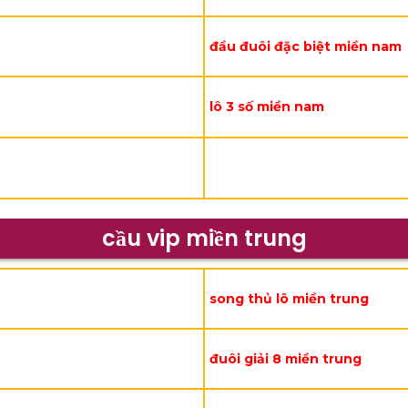
đầu đuôi đặc biệt miền nam
lô 3 số miền nam
cầu vip miền trung
song thủ lô miền trung
đuôi giải 8 miền trung