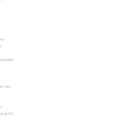
 mn
c
youtube
ẩn cầu
p
rúng rồi