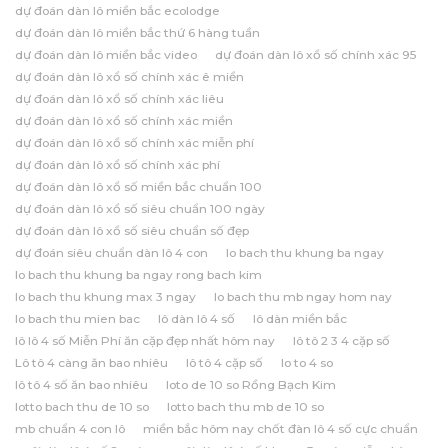
dự đoán dàn lô miền bắc ecolodge
dự đoán dàn lô miền bắc thứ 6 hàng tuần
dự đoán dàn lô miền bắc video
dự đoán dàn lô xổ số chính xác 95
dự đoán dàn lô xổ số chính xác ê miền
dự đoán dàn lô xổ số chính xác liêu
dự đoán dàn lô xổ số chính xác miền
dự đoán dàn lô xổ số chính xác miễn phí
dự đoán dàn lô xổ số chính xác phí
dự đoán dàn lô xổ số miền bắc chuẩn 100
dự đoán dàn lô xổ số siêu chuẩn 100 ngày
dự đoán dàn lô xổ số siêu chuẩn số đẹp
dự đoán siêu chuẩn dàn lô 4 con
lo bach thu khung ba ngay
lo bach thu khung ba ngay rong bach kim
lo bach thu khung max 3 ngay
lo bach thu mb ngay hom nay
lo bach thu mien bac
lô dàn lô 4 số
lô dàn miền bắc
lô lô 4 số Miễn Phí ăn cặp đẹp nhất hôm nay
lô tô 2 3 4 cặp số
Lô tô 4 càng ăn bao nhiêu
lô tô 4 cặp số
lo to 4 so
lô tô 4 số ăn bao nhiêu
loto de 10 so Rồng Bạch Kim
lotto bach thu de 10 so
lotto bach thu mb de 10 so
mb chuẩn 4 con lô
miền bắc hôm nay chốt đàn lô 4 số cực chuẩn