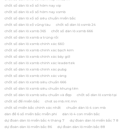
chốt số dàn lô xổ số hôm nay vip
chốt số dàn lô xổ số hôm nay xsmb
chốt số dàn lô xổ số siêu chuẩn miền bắc
chốt số dàn lô xổ vũng tàu
chốt số dàn lô xsmb 24
chốt số dàn lô xsmb 365
chốt số dàn lô xsmb 666
chốt số dàn lô xsmb a trúng rồi
chốt số dàn lô xsmb chính xác 660
chốt số dàn lô xsmb chính xác bạch kim
chốt số dàn lô xsmb chính xác bây giờ
chốt số dàn lô xsmb chính xác leadertek
chốt số dàn lô xsmb chính xác pubg
chốt số dàn lô xsmb chính xác vàng
chốt số dàn lô xsmb siêu chuẩn 666
chốt số dàn lô xsmb siêu chuẩn khung tên
chốt số dàn lô xsmb siêu chuẩn và đẹp
chốt số dàn lô xsmb tại
chốt số đề miền bắc
chot so mb.mt.mn
chốt số miền bắc chính xác nhất
chuẩn dàn lô 4 con mb
dàn đề 6 số miền bắc miễn phí
dàn lô 4 con miền bắc
dự đoán dàn lô miền bắc 4 tháng 7
dự đoán dàn lô miền bắc 7 8
dự đoán dàn lô miền bắc 86
dự đoán dàn lô miền bắc 88