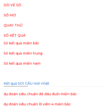
DÒ VÉ SỐ
SỔ MƠ
QUAY THỬ
SỐ KẾT QUẢ
Số kết quả miền bắc
Số kết quả miền trung
Số kết quả miền nam
Kết quả SOI CẦU mới nhất
dự đoán siêu chuẩn đề đầu đuôi miền bắc
dự đoán siêu chuẩn lô xiên 4 miền bắc