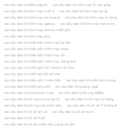
soi cầu dàn lô 888 wap sh
soi cầu dàn lô hôm nay 12 con giáp
soi cầu dàn lô hôm nay 4 số 9
soi cầu dàn lô hôm nay ăn gì
soi cầu dàn lô hôm nay atrungroi
soi cầu dàn lô hôm nay ê càng
soi cầu dàn lô hôm nay galaxy
soi cầu dàn lô hôm nay kon tum
soi cầu dàn lô hôm nay online miễn phí
soi cầu dàn lô hôm nay phú
soi cầu dàn lô miền bắc hôm nay ba đài
soi cầu dàn lô miền bắc hôm nay easy
soi cầu dàn lô miền bắc hôm nay số
soi cầu dàn lô miền bắc hôm nay sông thủ
soi cầu dàn lô miễn phí 247 chính xác 100
soi cầu dàn lô miễn phí 60 số mb
soi cầu dàn lô miễn phí l miền bắc
soi cầu dàn lô miễn phí trung
soi cầu dàn lô miễn phí u23
soi cầu dàn lô quảng ngãi
soi cầu dàn lô thừa thiên huế
soi cầu dàn lô tối nay 6886
soi cầu dàn lô tối nay ai trúng rồi
soi cầu dàn lô tối nay im lặng
soi cầu dàn lô tối nay rơi miền bắc
soi cầu dàn lô xổ số 7 tháng 6
soi cầu dàn lô xổ số ăn cả
soi cầu dàn lô xổ số euro
soi cầu dàn lô xổ số huế
soi cầu dàn lô xổ số miền bắc yang chuẩn