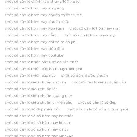
chốt số dàn lô chính xác khung 100 ngày
chốt số dàn lô hôm nay an giang
chốt số dàn lô hôm nay chuẩn miền trung
chốt số dàn lô hôm nay chuẩn nhất
chốt số dàn lô hôm nay kon tum
chốt số dàn lô hôm nay mn
chốt số dàn lô hôm nay nẵng
chốt số dàn lô hôm nay o nyc
chốt số dàn lô hôm nay online miễn phí
chốt số dàn lô hôm nay siêu đẹp
chốt số dàn lô hôm nay youtube
chốt số dàn lô miền bắc 6 số chuẩn nhất
chốt số dàn lô miền bắc hôm nay miễn phí
chốt số dàn lô miền bắc nay
chốt số dàn lô siêu chuẩn
chốt số dàn lô siêu chuẩn an toàn
chốt số dàn lô siêu chuẩn cầu
chốt số dàn lô siêu chuẩn lộc
chốt số dàn lô siêu chuẩn quảng nam
chốt số dàn lô siêu chuẩn y miền bắc
chốt số dàn lô số đẹp
chốt số dàn lô số đẹp miền bắc
chốt số dàn lô xổ số anh trúng rồi
chốt số dàn lô xổ số hôm nay ba miền
chốt số dàn lô xổ số hôm nay lộc an
chốt số dàn lô xổ số hôm nay o nyc
chốt số dàn lô xổ số hôm nay vina24h