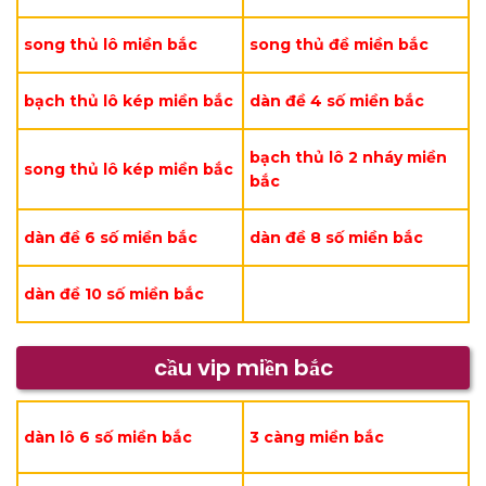
song thủ lô miền bắc
song thủ đề miền bắc
bạch thủ lô kép miền bắc
dàn đề 4 số miền bắc
bạch thủ lô 2 nháy miền
song thủ lô kép miền bắc
bắc
dàn đề 6 số miền bắc
dàn đề 8 số miền bắc
dàn đề 10 số miền bắc
cầu vip miền bắc
dàn lô 6 số miền bắc
3 càng miền bắc